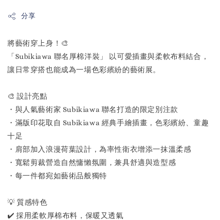
分享
將藝術穿上身！🎨
「Subikiawa 聯名厚棉洋裝」 以可愛插畫與柔軟布料結合，
讓日常穿搭也能成為一場色彩繽紛的藝術展。
🎨 設計亮點
・與人氣藝術家 Subikiawa 聯名打造的限定別注款
・滿版印花取自 Subikiawa 經典手繪插畫，色彩繽紛、童趣
十足
・肩部加入浪漫荷葉設計，為率性衛衣增添一抹溫柔感
・寬鬆剪裁營造自然慵懶氛圍，兼具舒適與造型感
・每一件都宛如藝術品般獨特
💡 質感特色
✔️ 採用柔軟厚棉布料，保暖又透氣