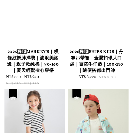
2026🇯🇵MARKEY'S｜橫
2026🇯🇵SHIPS KIDS｜丹
條紋掛脖洋裝｜波浪美洛
寧吊帶裙｜金屬扣環大口
邊｜親子款純棉｜90-160
袋｜百搭牛仔藍｜100-130
｜夏天輕鬆省心穿搭
｜隨便搭都出門帥
Sale
NT$ 660
-
NT$ 940
Regular
Sale
NT$ 3,220
Regular
NT$ 3,390
price
price
price
price
NT$ 690
-
NT$ 990
優惠
優惠