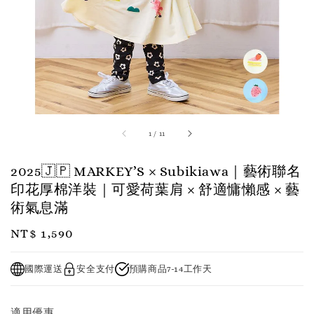
1
/
11
2025🇯🇵 MARKEY’S × Subikiawa｜藝術聯名
印花厚棉洋裝｜可愛荷葉肩 × 舒適慵懶感 × 藝
術氣息滿
Regular
NT$ 1,590
price
國際運送
安全支付
預購商品7-14工作天
適用優惠