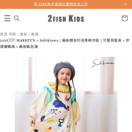
🎏 LINE海外連線社團開放加入中
首頁
洋裝｜套裝｜連身
›
›
2025🇯🇵 MARKEY’S × Subikiawa｜藝術聯名印花厚棉洋裝｜可愛荷葉肩 × 舒
適慵懶感 × 藝術氣息滿