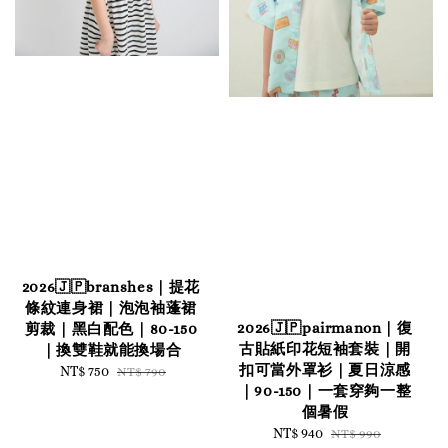
2026🇯🇵branshes｜提花
條紋連身裙｜泡泡袖蓬裙
2026🇯🇵pairmanon｜復
剪裁｜黑白配色｜80-150
古貼紙印花短袖套裝｜開
｜換雙鞋就能換場合
扣可當外罩衫｜夏日涼感
Sale
NT$ 750
Regular
NT$ 790
｜90-150｜一套穿夠一整
price
price
個暑假
Sale
NT$ 940
Regular
NT$ 990