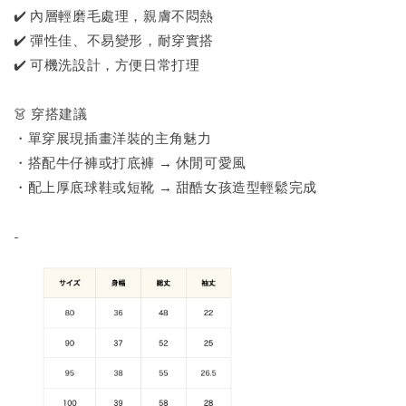
✔️ 內層輕磨毛處理，親膚不悶熱
✔️ 彈性佳、不易變形，耐穿實搭
✔️ 可機洗設計，方便日常打理
👗 穿搭建議
・單穿展現插畫洋裝的主角魅力
・搭配牛仔褲或打底褲 → 休閒可愛風
・配上厚底球鞋或短靴 → 甜酷女孩造型輕鬆完成
-