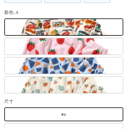
顏色
: A
尺寸
80