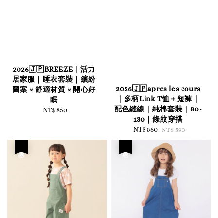
2026🇯🇵BREEZE｜活力
居家服｜睡衣套裝｜繽紛
2026🇯🇵apres les cours
圖案 × 舒適材質 × 開心好
｜多柄Link T恤＋短褲｜
眠
配色縫線｜純棉套裝｜80-
NT$ 850
Regular
130｜條紋穿搭
price
Sale
NT$ 560
Regular
NT$ 590
price
price
優惠
優惠