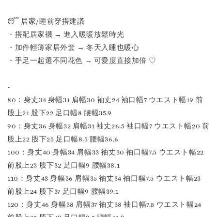
😴 居家/睡前穿搭建議
・搭配居家襪 → 進入暖暖放鬆時光
・加件輕薄家居外套 → 冬天入睡也暖心
・手足一起選不同花色 → 可愛度直接加倍 ♡
-
80：身丈34 身幅31 肩幅30 袖丈24 袖口幅7 ウエスト幅19 前
股上21 股下22 足口幅8 腰幅35.9
90：身丈36 身幅32 肩幅31 袖丈26.5 袖口幅7 ウエスト幅20 前
股上22 股下25 足口幅8.5 腰幅36.6
100：身丈40 身幅34 肩幅33 袖丈30 袖口幅7.5 ウエスト幅22
前股上23 股下32 足口幅9 腰幅38.1
110：身丈43 身幅36 肩幅35 袖丈34 袖口幅7.5 ウエスト幅23
前股上24 股下37 足口幅9 腰幅39.1
120：身丈46 身幅38 肩幅37 袖丈38 袖口幅7.5 ウエスト幅24