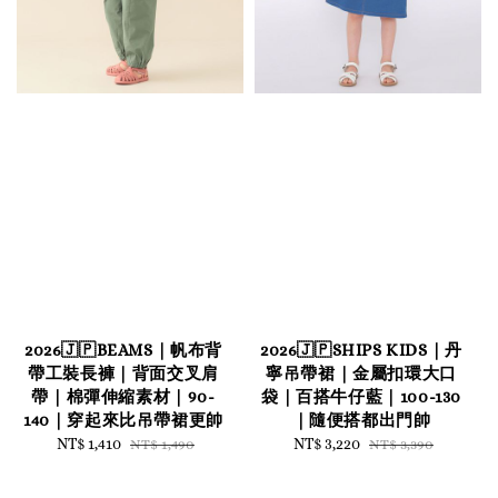
2026🇯🇵BEAMS｜帆布背
2026🇯🇵SHIPS KIDS｜丹
帶工裝長褲｜背面交叉肩
寧吊帶裙｜金屬扣環大口
帶｜棉彈伸縮素材｜90-
袋｜百搭牛仔藍｜100-130
140｜穿起來比吊帶裙更帥
｜隨便搭都出門帥
Sale
NT$ 1,410
Regular
Sale
NT$ 3,220
Regular
NT$ 1,490
NT$ 3,390
price
price
price
price