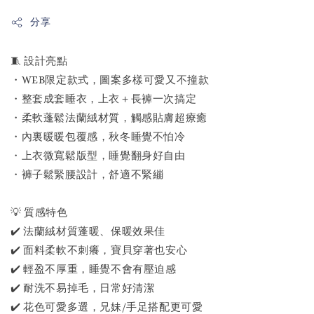
分享
🧵 設計亮點
・WEB限定款式，圖案多樣可愛又不撞款
・整套成套睡衣，上衣＋長褲一次搞定
・柔軟蓬鬆法蘭絨材質，觸感貼膚超療癒
・內裏暖暖包覆感，秋冬睡覺不怕冷
・上衣微寬鬆版型，睡覺翻身好自由
・褲子鬆緊腰設計，舒適不緊繃
💡 質感特色
✔️ 法蘭絨材質蓬暖、保暖效果佳
✔️ 面料柔軟不刺癢，寶貝穿著也安心
✔️ 輕盈不厚重，睡覺不會有壓迫感
✔️ 耐洗不易掉毛，日常好清潔
✔️ 花色可愛多選，兄妹/手足搭配更可愛