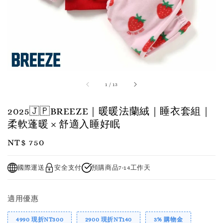
1
/
13
2025🇯🇵BREEZE｜暖暖法蘭絨｜睡衣套組｜
柔軟蓬暖 × 舒適入睡好眠
Regular
NT$ 750
price
國際運送
安全支付
預購商品7-14工作天
適用優惠
4990 現折NT300
2900 現折NT140
3% 購物金