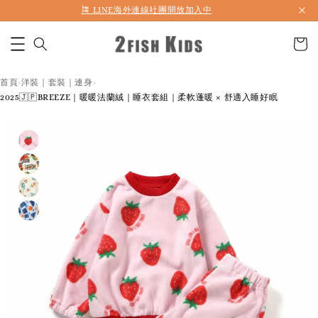
首購折50 ｜ 滿1,500 免運 ｜ 滿2,900 折140 ｜ 3%購物金
首頁
洋裝｜套裝｜連身
›
›
2025🇯🇵BREEZE｜暖暖法蘭絨｜睡衣套組｜柔軟蓬暖 × 舒適入睡好眠