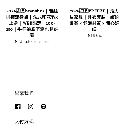
2026🇯🇵branshes｜蕾絲
2026🇯🇵BREEZE｜活力
拼接連身裙｜法式印花Tee
居家服｜睡衣套裝｜繽紛
上身｜WEB限定｜100-
圖案 × 舒適材質 × 開心好
150｜牛仔褲底下穿也超好
眠
看
NT$ 850
Regular
Sale
NT$ 1,130
Regular
price
NT$ 1,190
price
price
聯繫我們
支付方式