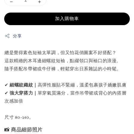
加入購物車
分享
總是覺得素色短袖太單調，但又怕花俏圖案不好搭配？
這款精緻的木耳邊細螺紋短袖，點綴領口與袖口的浪漫。
隨手搭配吊帶裙或牛仔褲，輕鬆穿出日系雜誌的小時髦。
✔
細螺紋織紋｜
高彈性服貼不緊繃，溫柔包裹孩子嬌嫩肌膚
✔
強大穿搭力｜
單穿氣質滿分，當作吊帶裙或背心的內搭層
次感加倍
尺寸 80-140。
📸 商品細節照片