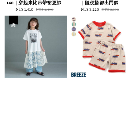
140｜穿起來比吊帶裙更帥
｜隨便搭都出門帥
Sale
NT$ 1,410
Regular
Sale
NT$ 3,220
Regular
NT$ 1,490
NT$ 3,390
price
price
price
price
優惠