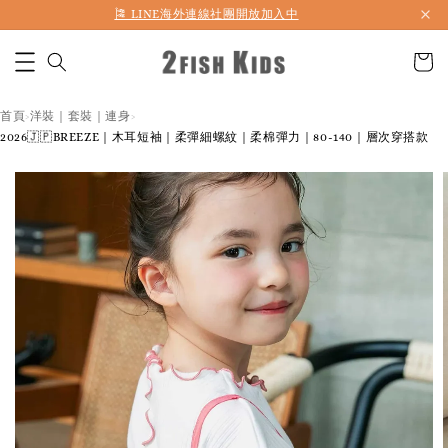
首購折50 ｜ 滿1,500 免運 ｜ 滿2,900 折140 ｜ 3%購物金
首頁
洋裝｜套裝｜連身
›
›
2026🇯🇵BREEZE｜木耳短袖｜柔彈細螺紋｜柔棉彈力｜80-140｜層次穿搭款