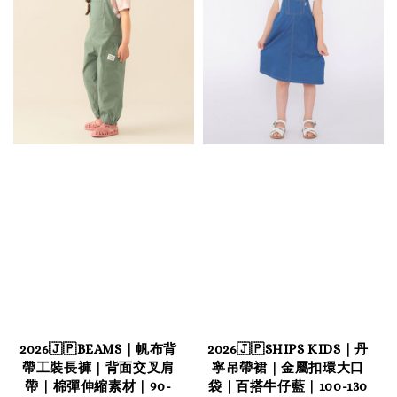
2026🇯🇵BEAMS｜帆布背
2026🇯🇵SHIPS KIDS｜丹
帶工裝長褲｜背面交叉肩
寧吊帶裙｜金屬扣環大口
帶｜棉彈伸縮素材｜90-
袋｜百搭牛仔藍｜100-130