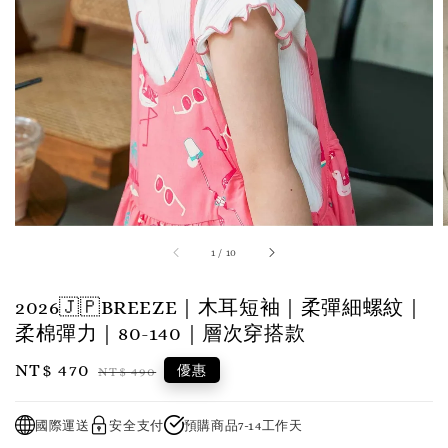
1
/
10
2026🇯🇵BREEZE｜木耳短袖｜柔彈細螺紋｜
柔棉彈力｜80-140｜層次穿搭款
Sale
NT$ 470
Regular
優惠
NT$ 490
price
price
國際運送
安全支付
預購商品7-14工作天