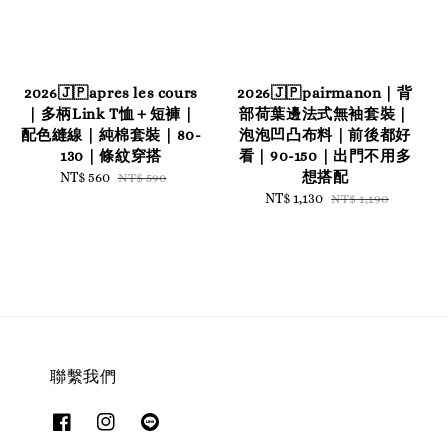
2026🇯🇵apres les cours
2026🇯🇵pairmanon｜背
｜多柄Link T恤＋短褲｜
部荷葉邊法式無袖套裝｜
配色縫線｜純棉套裝｜80-
泡泡凹凸布料｜前後都好
130｜條紋穿搭
看｜90-150｜出門不用多
想搭配
Sale
NT$ 560
Regular
NT$ 590
price
price
Sale
NT$ 1,130
Regular
NT$ 1,190
price
price
聯繫我們