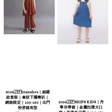
2026🇯🇵branshes｜細羅
紋套裝｜傘狀下擺喇叭｜
2026🇯🇵SHIPS KIDS｜丹
網路限定｜100-150｜出門
寧吊帶裙｜金屬扣環大口
秒穿就有型