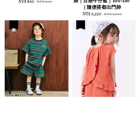
袋｜百搭牛仔藍｜100-130
Sale
NT$ 840
Regular
NT$ 890
｜隨便搭都出門帥
price
price
Sale
NT$ 3,220
Regular
NT$ 3,390
price
price
優惠
優惠