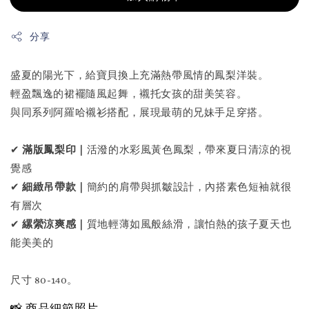
分享
盛夏的陽光下，給寶貝換上充滿熱帶風情的鳳梨洋裝。
輕盈飄逸的裙襬隨風起舞，襯托女孩的甜美笑容。
與同系列阿羅哈襯衫搭配，展現最萌的兄妹手足穿搭。
✔
滿版鳳梨印｜
活潑的水彩風黃色鳳梨，帶來夏日清涼的視
覺感
✔
細緻吊帶款｜
簡約的肩帶與抓皺設計，內搭素色短袖就很
有層次
✔
縲縈涼爽感｜
質地輕薄如風般絲滑，讓怕熱的孩子夏天也
能美美的
尺寸 80-140。
📸 商品細節照片