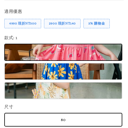
適用優惠
4990 現折NT300
2900 現折NT140
3% 購物金
款式
: 1
尺寸
80