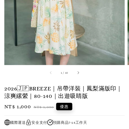
1
/
10
2026🇯🇵BREEZE｜吊帶洋裝｜鳳梨滿版印｜
涼爽縲縈｜80-140｜出遊吸睛版
Sale
NT$ 1,000
Regular
優惠
NT$ 1,050
price
price
國際運送
安全支付
預購商品7-14工作天