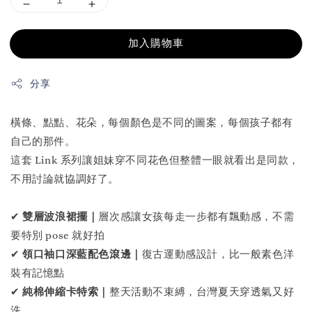
加入購物車
分享
橫條、點點、花朵，每個顏色是不同的圖案，每個孩子都有
自己的那件。
這套 Link 系列讓姐妹穿不同花色但整體一眼就看出是同款，
不用討論就協調好了。
✔
雙層波浪裙擺｜
層次感讓女孩每走一步都有飄動感，不需
要特別 pose 就好拍
✔
領口袖口深藍配色滾邊｜
復古運動感設計，比一般素色洋
裝有記憶點
✔
純棉伸縮卡特索｜
整天活動不束縛，台灣夏天穿透氣又好
洗