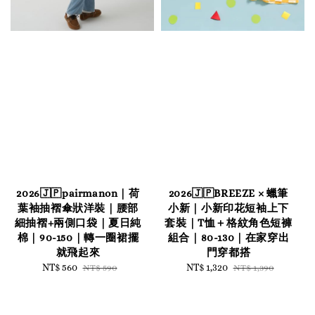
2026🇯🇵pairmanon｜荷
2026🇯🇵BREEZE × 蠟筆
葉袖抽褶傘狀洋裝｜腰部
小新｜小新印花短袖上下
細抽褶+兩側口袋｜夏日純
套裝｜T恤＋格紋角色短褲
棉｜90-150｜轉一圈裙擺
組合｜80-130｜在家穿出
就飛起來
門穿都搭
Sale
NT$ 560
Regular
Sale
NT$ 1,320
Regular
NT$ 590
NT$ 1,390
price
price
price
price