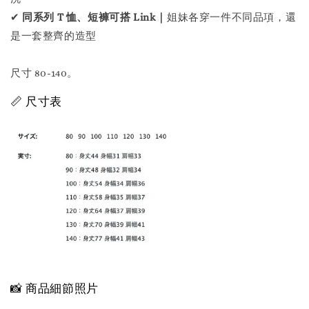
✔
同系列 T 恤、短褲可搭 Link｜
姐妹各穿一件不同品項，還
是一套整齊的造型
尺寸 80-140。
📏 尺寸表
📸 商品細節照片