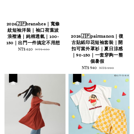
2026🇯🇵branshes｜寬條
紋短袖洋裝｜袖口荷葉波
2026🇯🇵pairmanon｜復
浪褶邊｜純棉透氣｜100-
古貼紙印花短袖套裝｜開
150｜出門一件搞定不用想
扣可當外罩衫｜夏日涼感
Sale
NT$ 610
Regular
NT$ 650
｜90-150｜一套穿夠一整
price
price
個暑假
Sale
NT$ 940
Regular
NT$ 990
price
price
優惠
優惠