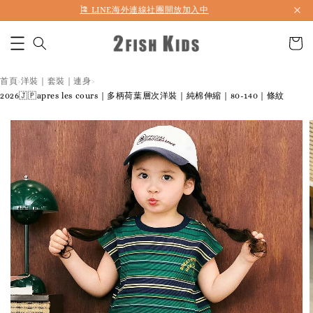
🎏 LINE海外連線社團開放加入中
首頁
洋裝｜套裝｜連身
›
›
2026🇯🇵apres les cours｜多柄荷葉層次洋裝｜純棉伸縮｜80-140｜條紋