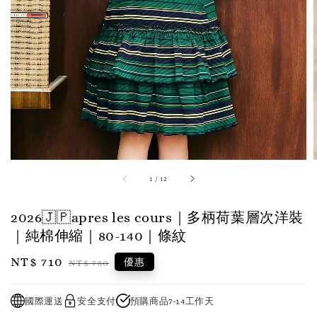
1
/
12
2026🇯🇵apres les cours｜多柄荷葉層次洋裝
｜純棉伸縮｜80-140｜條紋
Sale
NT$ 710
Regular
優惠
NT$ 750
price
price
國際運送
安全支付
預購商品7-14工作天