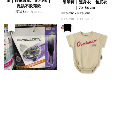
圍｜輕薄透氣｜80-140｜
吊帶褲｜連身衣｜包屁衣
跑跳不脫落款
｜70-80cm
Sale
NT$ 850
Regular
NT$ 890
Sale
NT$ 690
-
NT$ 850
Regular
price
price
price
price
NT$ 890
-
NT$ 1,090
優惠
售完
優惠