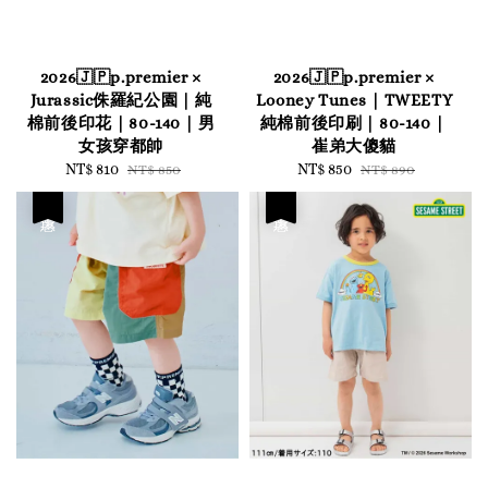
2026🇯🇵p.premier ×
2026🇯🇵p.premier ×
Jurassic侏羅紀公園｜純
Looney Tunes｜TWEETY
棉前後印花｜80-140｜男
純棉前後印刷｜80-140｜
女孩穿都帥
崔弟大傻貓
Sale
NT$ 810
Regular
Sale
NT$ 850
Regular
NT$ 850
NT$ 890
price
price
price
price
優惠
優惠