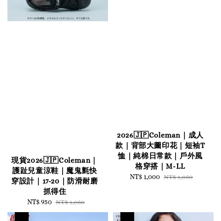
2026🇯🇵Coleman｜成人
款｜背部大圖印花｜短袖T
恤｜純棉日常款｜戶外風
現貨2026🇯🇵Coleman｜
格穿搭｜M-LL
護趾兒童涼鞋｜魔鬼氈快
Sale
NT$ 1,000
Regular
NT$ 1,050
穿設計｜17-20｜防滑耐磨
price
price
抓得住
Sale
NT$ 950
Regular
NT$ 1,050
price
price
優惠
優惠