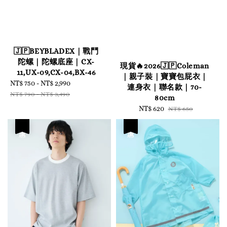
🇯🇵BEYBLADEX｜戰鬥
陀螺｜陀螺底座｜CX-
現貨🔥2026🇯🇵Coleman
11,UX-09,CX-04,BX-46
｜親子裝｜寶寶包屁衣｜
Sale
NT$ 750
-
NT$ 2,990
Regular
連身衣｜聯名款｜70-
price
price
NT$ 790
-
NT$ 3,490
80cm
Sale
NT$ 620
Regular
NT$ 650
price
price
優惠
優惠