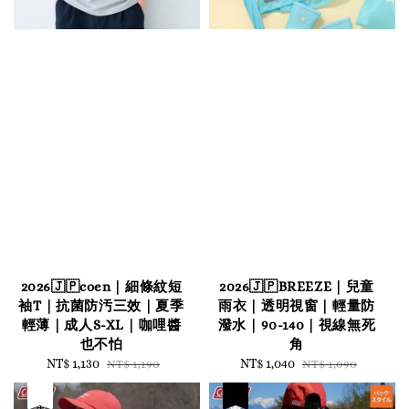
2026🇯🇵coen｜細條紋短
2026🇯🇵BREEZE｜兒童
袖T｜抗菌防汚三效｜夏季
雨衣｜透明視窗｜輕量防
輕薄｜成人S-XL｜咖哩醬
潑水｜90-140｜視線無死
也不怕
角
Sale
NT$ 1,130
Regular
Sale
NT$ 1,040
Regular
NT$ 1,190
NT$ 1,090
price
price
price
price
優惠
售完
優惠