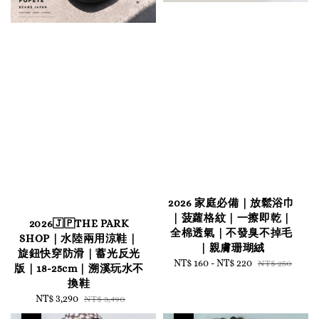
2026 家庭必備｜放鬆浴巾
｜菠蘿格紋｜一擦即乾｜
2026🇯🇵THE PARK
全棉透氣｜不發臭不掉毛
SHOP｜水陸兩用涼鞋｜
｜親膚珊瑚絨
旋鈕快穿防滑｜蓄光反光
Sale
NT$ 160
-
NT$ 220
Regular
NT$ 250
版｜18-25cm｜溯溪玩水不
price
price
換鞋
Sale
NT$ 3,290
Regular
NT$ 3,490
price
price