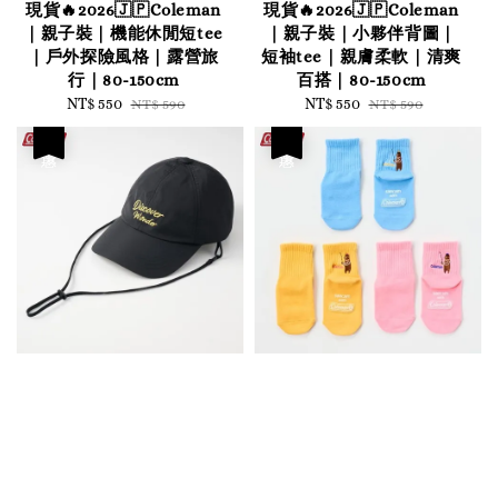
現貨🔥2026🇯🇵Coleman
現貨🔥2026🇯🇵Coleman
｜親子裝｜機能休閒短tee
｜親子裝｜小夥伴背圖｜
｜戶外探險風格｜露營旅
短袖tee｜親膚柔軟｜清爽
行｜80-150cm
百搭｜80-150cm
Sale
NT$ 550
Regular
Sale
NT$ 550
Regular
NT$ 590
NT$ 590
price
price
price
price
優惠
優惠