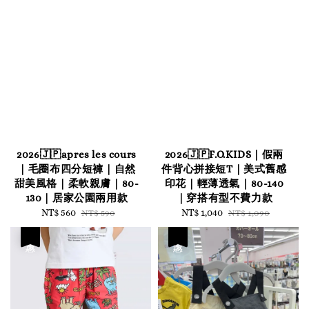
2026🇯🇵apres les cours
2026🇯🇵F.O.KIDS｜假兩
｜毛圈布四分短褲｜自然
件背心拼接短T｜美式舊感
甜美風格｜柔軟親膚｜80-
印花｜輕薄透氣｜80-140
130｜居家公園兩用款
｜穿搭有型不費力款
Sale
NT$ 560
Regular
Sale
NT$ 1,040
Regular
NT$ 590
NT$ 1,090
price
price
price
price
優惠
優惠