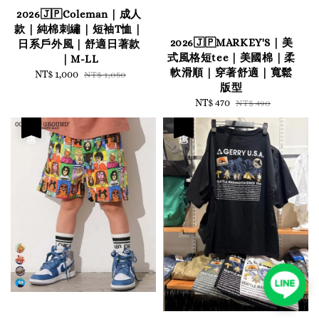
2026🇯🇵Coleman｜成人
款｜純棉刺繡｜短袖T恤｜
2026🇯🇵MARKEY'S｜美
日系戶外風｜舒適日著款
式風格短tee｜美國棉｜柔
｜M-LL
軟滑順｜穿著舒適｜寬鬆
Sale
NT$ 1,000
Regular
NT$ 1,050
版型
price
price
Sale
NT$ 470
Regular
NT$ 490
price
price
優惠
優惠