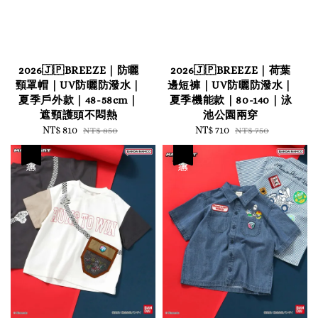
2026🇯🇵BREEZE｜防曬
2026🇯🇵BREEZE｜荷葉
頸罩帽｜UV防曬防潑水｜
邊短褲｜UV防曬防潑水｜
夏季戶外款｜48-58cm｜
夏季機能款｜80-140｜泳
遮頸護頭不悶熱
池公園兩穿
Sale
NT$ 810
Regular
Sale
NT$ 710
Regular
NT$ 850
NT$ 750
price
price
price
price
優惠
優惠