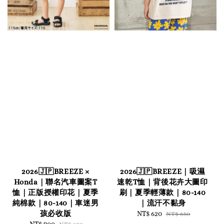
2026🇯🇵BREEZE ×
2026🇯🇵BREEZE｜吸濕
Honda｜聯名汽車圖案T
速乾T恤｜背後花卉大圖印
恤｜正版授權印花｜夏季
刷｜夏季輕薄款｜80-140
純棉款｜80-140｜車迷男
｜流汗不黏身
孩必收版
Sale
NT$ 620
Regular
NT$ 650
Sale
NT$ 900
Regular
price
price