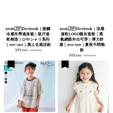
2026🇯🇵Devirock｜接觸
2026🇯🇵Devirock｜涼感
冷感吊帶連身裙｜吸汗速
速乾LOGO睡衣套裝｜透
乾棉混｜ひやシャリ系列
氣網眼外出可穿｜彈力舒
｜100-160｜摸上去就涼款
適｜100-160｜夏夜不悶熱
款
Sale
NT$ 560
Regular
NT$ 590
price
price
Sale
NT$ 560
Regular
NT$ 590
price
price
優惠
優惠