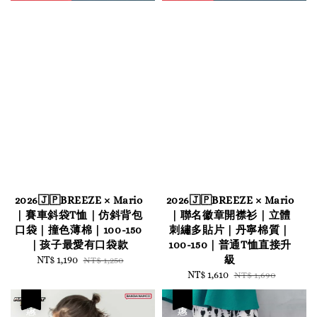
2026🇯🇵BREEZE × Mario
2026🇯🇵BREEZE × Mario
｜賽車斜袋T恤｜仿斜背包
｜聯名徽章開襟衫｜立體
口袋｜撞色薄棉｜100-150
刺繡多貼片｜丹寧棉質｜
｜孩子最愛有口袋款
100-150｜普通T恤直接升
級
Sale
NT$ 1,190
Regular
NT$ 1,250
price
price
Sale
NT$ 1,610
Regular
NT$ 1,690
price
price
優惠
優惠