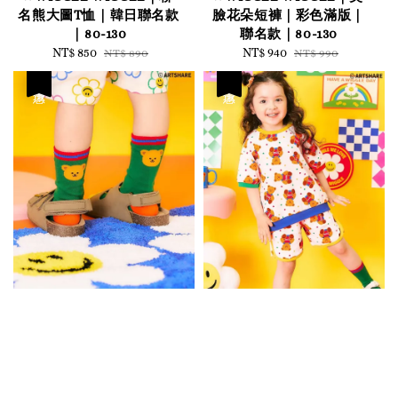
名熊大圖T恤｜韓日聯名款
臉花朵短褲｜彩色滿版｜
｜80-130
聯名款｜80-130
Sale
NT$ 850
Regular
Sale
NT$ 940
Regular
NT$ 890
NT$ 990
price
price
price
price
優惠
優惠