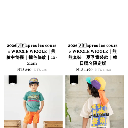
2026🇯🇵apres les cours
2026🇯🇵apres les cours
× WIGGLE WIGGLE｜熊
× WIGGLE WIGGLE｜熊
臉中筒襪｜撞色條紋｜10-
熊套裝｜夏季童裝款｜韓
21cm
日聯名限定版
Sale
NT$ 240
Regular
Sale
NT$ 1,190
Regular
NT$ 250
NT$ 1,250
price
price
price
price
優惠
優惠