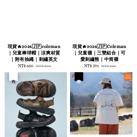
現貨🔥2026🇯🇵coleman
現貨🔥2026🇯🇵Coleman
｜兒童棒球帽｜涼爽材質
｜兒童襪｜三雙組合｜可
｜附有抽繩｜刺繡英文
愛刺繡熊｜中筒襪
Sale
NT$ 650
Regular
Sale
NT$ 370
Regular
NT$ 690
NT$ 390
price
price
price
price
優惠
售完
優惠