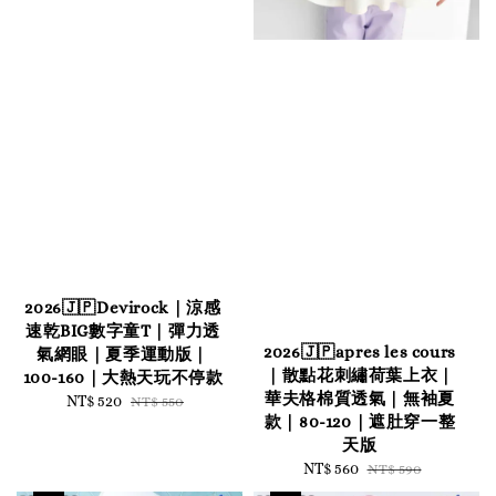
2026🇯🇵Devirock｜涼感
速乾BIG數字童T｜彈力透
2026🇯🇵apres les cours
氣網眼｜夏季運動版｜
｜散點花刺繡荷葉上衣｜
100-160｜大熱天玩不停款
華夫格棉質透氣｜無袖夏
Sale
NT$ 520
Regular
NT$ 550
款｜80-120｜遮肚穿一整
price
price
天版
Sale
NT$ 560
Regular
NT$ 590
price
price