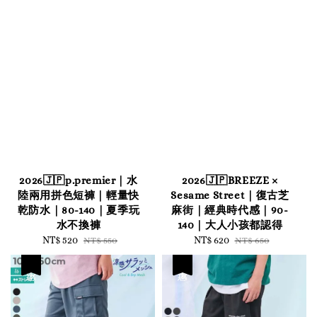
2026🇯🇵p.premier｜水
2026🇯🇵BREEZE ×
陸兩用拼色短褲｜輕量快
Sesame Street｜復古芝
乾防水｜80-140｜夏季玩
麻街｜經典時代感｜90-
水不換褲
140｜大人小孩都認得
Sale
NT$ 520
Regular
Sale
NT$ 620
Regular
NT$ 550
NT$ 650
price
price
price
price
優惠
優惠