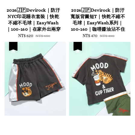
2026🇯🇵Devirock｜防汙
2026🇯🇵Devirock｜防汙
NYC印花睡衣套裝｜快乾
寬版背圖短T｜快乾不縮不
不縮不毛球｜EasyWash
毛球｜EasyWash系列｜
｜100-160｜在家外出兩穿
100-160｜咖哩醬油沾不住
Sale
NT$ 620
Regular
Sale
NT$ 470
Regular
NT$ 650
NT$ 490
price
price
price
price
優惠
優惠