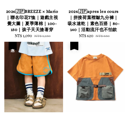
2026🇯🇵BREEZE × Mario
2026🇯🇵apres les cours
｜聯名印花T恤｜遊戲主視
｜拼接荷葉褶皺九分褲｜
覺大圖｜夏季薄棉｜100-
吸水速乾｜素色百搭｜80-
150｜孩子天天搶著穿
140｜活動流汗也不怕款
Sale
NT$ 1,090
Regular
Sale
NT$ 620
Regular
NT$ 1,150
NT$ 650
price
price
price
price
優惠
優惠