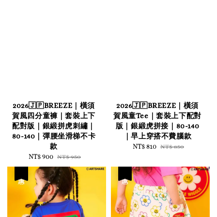
2026🇯🇵BREEZE｜橫須
2026🇯🇵BREEZE｜橫須
賀風四分童褲｜套裝上下
賀風童Tee｜套裝上下配對
配對版｜銀緞拼虎刺繡｜
版｜銀緞虎拼接｜80-140
80-140｜彈腰坐滑梯不卡
｜早上穿搭不費腦款
款
Sale
NT$ 810
Regular
NT$ 850
Sale
NT$ 900
Regular
price
price
NT$ 950
price
price
優惠
優惠