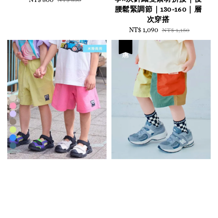
腰鬆緊調節｜130-160｜層
price
price
次穿搭
Sale
NT$ 1,090
Regular
NT$ 1,150
price
price
優惠