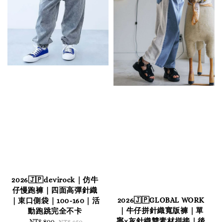
2026🇯🇵devirock｜仿牛
仔慢跑褲｜四面高彈針織
2026🇯🇵GLOBAL WORK
｜束口側袋｜100-160｜活
｜牛仔拼針織寬版褲｜單
動跑跳完全不卡
寧×灰針織雙素材拼接｜後
Sale
NT$ 800
Regular
NT$ 850