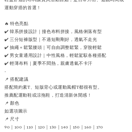
運動穿搭的首選！
🔥 特色亮點
✔️ 韓系拼接設計｜撞色布料拼接，風格俐落有型
✔️ 三分短褲版型｜不過短剛剛好，透氣不走光
✔️ 抽繩＋鬆緊腰頭｜可自由調整鬆緊，穿脫輕鬆
✔️ 男女童通用設計｜中性風格，輕鬆駕馭各種搭配
✔️ 輕薄布料｜夏季不悶熱，親膚透氣不卡汗
-
📌 搭配建議
搭配簡約素T、短版背心或運動風帽T都很有型。
推薦配運動鞋或涼拖鞋，打造清新休閒感！
📌 顏色
如選項圖示
📌 尺寸
90｜100｜110｜120｜130｜140｜150｜160｜170