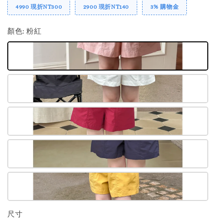
4990 現折NT300
2900 現折NT140
3% 購物金
顏色
: 粉紅
尺寸