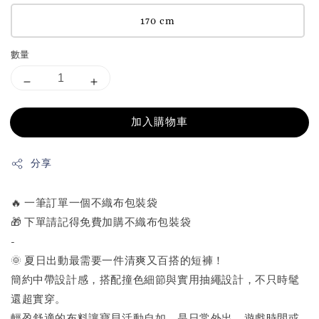
170 cm
數量
加入購物車
分享
🔥 一筆訂單一個不織布包裝袋
🎁 下單請記得免費加購不織布包裝袋
-
🌞 夏日出動最需要一件清爽又百搭的短褲！
簡約中帶設計感，搭配撞色細節與實用抽繩設計，不只時髦
還超實穿。
輕盈舒適的布料讓寶貝活動自如，是日常外出、遊戲時間或