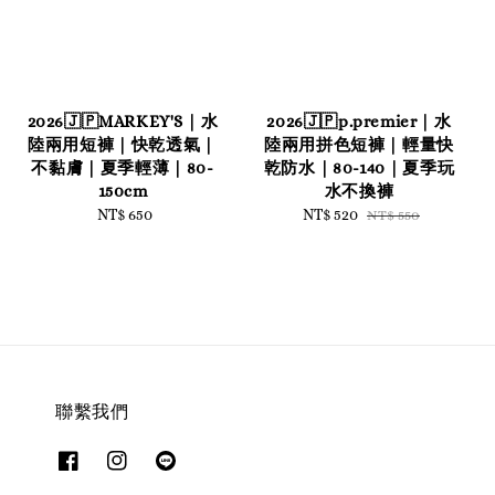
2026🇯🇵MARKEY'S｜水
2026🇯🇵p.premier｜水
陸兩用短褲｜快乾透氣｜
陸兩用拼色短褲｜輕量快
不黏膚｜夏季輕薄｜80-
乾防水｜80-140｜夏季玩
150cm
水不換褲
NT$ 650
Regular
Sale
NT$ 520
Regular
NT$ 550
price
price
price
聯繫我們