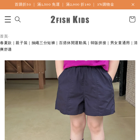
首購折50 ｜ 滿1,500 免運 ｜ 滿2,900 折140 ｜ 3%購物金
首頁
›
春夏款｜親子裝｜抽繩三分短褲｜百搭休閒運動風｜韓版拼接｜男女童通用｜清
爽舒適