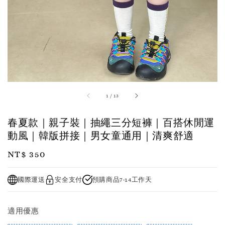
1
/
13
春夏款｜親子裝｜抽繩三分短褲｜百搭休閒運
動風｜韓版拼接｜男女童通用｜清爽舒適
Regular
NT$ 350
price
國際運送
安全支付
預購商品7-14工作天
適用優惠