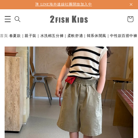
🎏 LINE海外連線社團開放加入中
首頁
春夏款｜親子裝｜水洗棉五分褲｜柔軟舒適｜韓系休閒風｜中性款百搭中褲
›