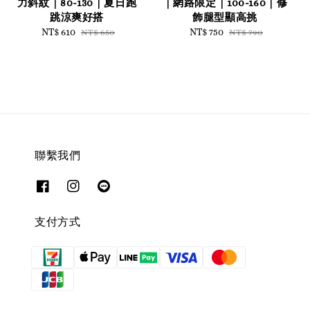
力斜紋｜80-130｜夏日跑
｜網路限定｜100-160｜修
跳涼爽好搭
飾腿型顯高挑
Sale
NT$ 610
Regular
Sale
NT$ 750
Regular
NT$ 650
NT$ 790
price
price
price
price
聯繫我們
支付方式