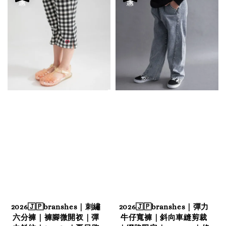
2026🇯🇵branshes｜刺繡
2026🇯🇵branshes｜彈力
六分褲｜褲腳微開衩｜彈
牛仔寬褲｜斜向車縫剪裁