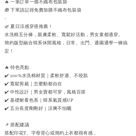
🔥 一筆訂單一個不織布包裝袋
🎁 下單請記得免費加購不織布包裝袋
-
🌿 夏日涼感穿搭推薦！
水洗棉五分褲，親膚柔軟、寬鬆好活動，男女童都適穿。
簡約版型融合韓系休閒風格，日常、出門、通園通學一褲搞
定！
🔥 特色亮點
✔️ 100%水洗棉材質｜柔軟舒適、不咬肌
✔️ 寬鬆剪裁｜怎麼動都自在
✔️ 中性設計｜男女寶都可穿，風格百搭
✔️ 基礎耐看色系｜韓系氣質感UP
✔️ 五分長度剛剛好｜涼爽不怕曬
📌 搭配建議
搭配印花T、字母背心或簡約上衣都很有感，