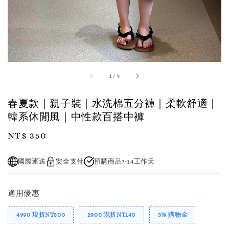
1
/
9
春夏款｜親子裝｜水洗棉五分褲｜柔軟舒適｜
韓系休閒風｜中性款百搭中褲
Regular
NT$ 350
price
國際運送
安全支付
預購商品7-14工作天
適用優惠
4990 現折NT300
2900 現折NT140
3% 購物金