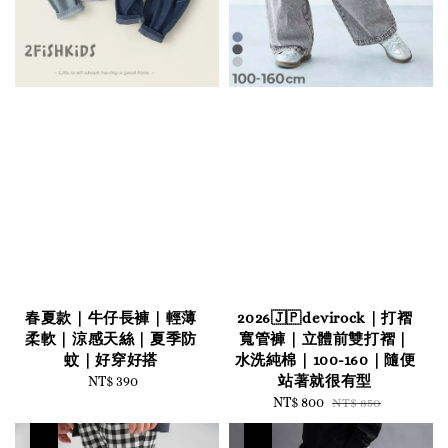
春夏款｜牛仔長褲｜輕薄
2026🇯🇵devirock｜打褶
柔軟｜涼感天絲｜夏季防
寬管褲｜立體前雙打褶｜
蚊｜好穿好搭
水洗純棉｜100-160｜隨便
站著就很有型
NT$ 390
Regular
price
Sale
NT$ 800
Regular
NT$ 850
price
price
優惠
優惠