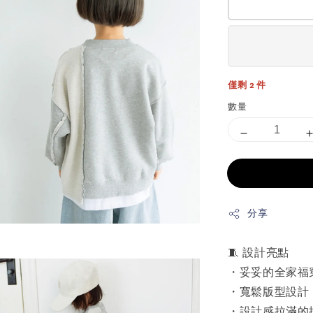
僅剩 2 件
數量
分享
🧵 設計亮點
・妥妥的全家福
・寬鬆版型設計
・設計感拉滿的