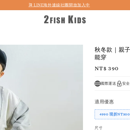
首購折50 ｜ 滿1,500 免運 ｜ 滿2,900 折140 ｜ 3%購物金
🎏 LINE海外連線社團開放加入中
秋冬款｜親子
能穿
Regular
NT$ 390
price
國際運送
安全
適用優惠
4990 現折NT300
尺寸