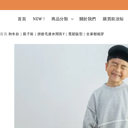
首頁
NEW !
商品分類
關於我們
購買前須知
首頁
秋冬款｜親子裝｜拼接毛邊休閒長T｜寬鬆版型｜全家都能穿
›