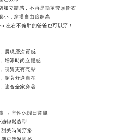
增加立體感，不再是簡單套頭衛衣
很小，穿搭自由度超高
0cm左右不偏胖的爸爸也可以穿！
計，展現層次質感
節，增添時尚立體感
計，視覺更有亮點
型，穿著舒適自在
格，適合全家穿著
褲 → 率性休閒日常風
舒適輕鬆造型
 甜美時尚穿搭
 俏皮活潑風格