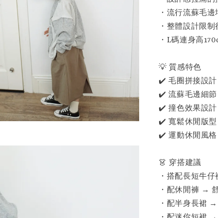
・流行流蘇毛邊
・整體設計限制
・L碼連身高17
💡 質感特色
✔️ 毛圈拼接設
✔️ 流蘇毛邊細
✔️ 撞色效果設
✔️ 寬鬆休閒版
✔️ 運動休閒風
👗 穿搭建議
・搭配長短牛仔
・配休閒褲 → 
・配半身長裙 →
・配迷你短裙 →