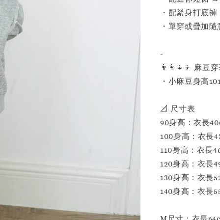
・配緊身打底褲 
・單穿或疊加隨
-
👨‍👩‍👧‍👦 
・小麻豆身高101
📐 尺寸表
90身高：衣長40cm
100身高：衣長43c
110身高：衣長46c
120身高：衣長49c
130身高：衣長52c
140身高：衣長55c
M尺寸：衣長64cm