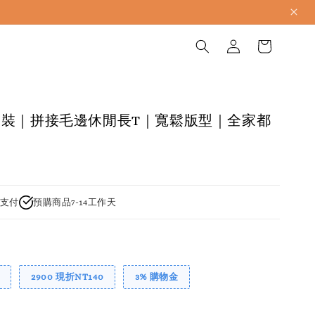
裝｜拼接毛邊休閒長T｜寬鬆版型｜全家都
支付
預購商品7-14工作天
2900 現折NT140
3% 購物金