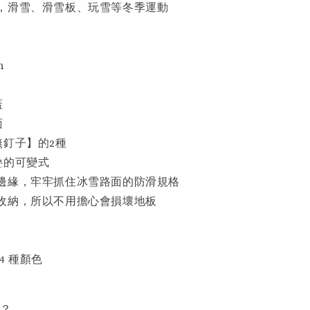
，滑雪、滑雪板、玩雪等冬季運動
m
蓋
面
無釘子】的2種
疊的可變式
邊緣，牢牢抓住冰雪路面的防滑規格
收納，所以不用擔心會損壞地板
4 種顏色
擇？