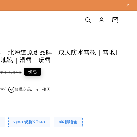
YUK｜北海道原創品牌｜成人防水雪靴｜雪地日
雪地靴｜滑雪｜玩雪
egular
優惠
T$ 2,390
rice
支付
預購商品7-14工作天
2900 現折NT140
3% 購物金