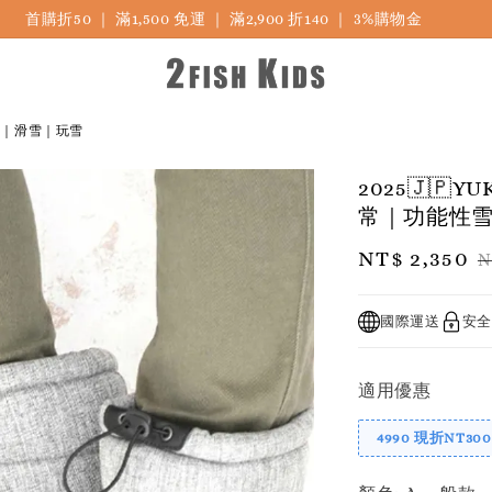
首購折50 ｜ 滿1,500 免運 ｜ 滿2,900 折140 ｜ 3%購物金
靴｜滑雪｜玩雪
2025🇯
常｜功能性
Sale
NT$ 2,350
R
N
price
p
國際運送
安全
適用優惠
4990 現折NT300