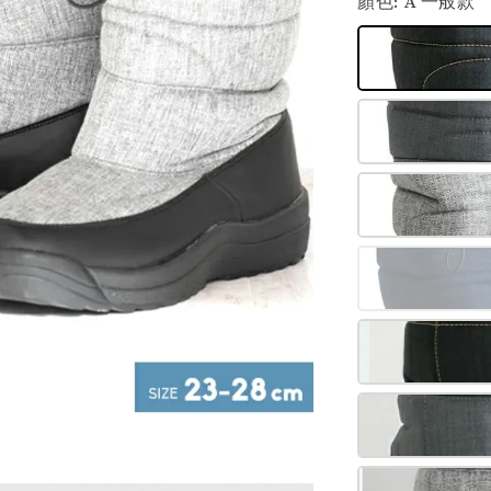
顏色
: A 一般款