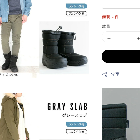
僅剩 2 件
數量
分享