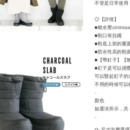
不管是日常使用
◎【詳情】
■耐水壓5000m
■鞋口有拉繩
■鞋底上部的覆
■防水性高的鞋
■【帶釘子】【
■釘子是可以摺
可以豎起釘子的
不用的時候可以
-
顏色
如選項所示，共 
-
Q: 尺寸怎麼選