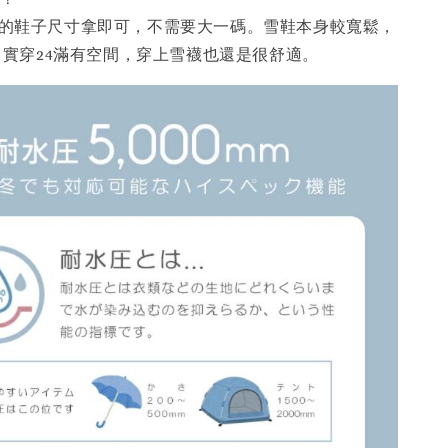
平常的鞋子尺寸拿即可，不需要大一碼。雪鞋本身較寬鬆，
cm 實穿24滿有空間，穿上雪襪也還是很舒適。