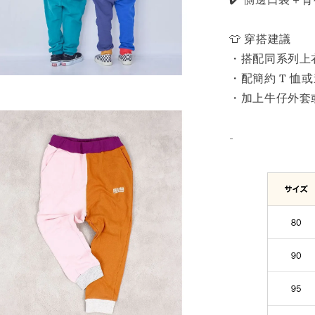
👕 穿搭建議
・搭配同系列上
・配簡約 T 恤
・加上牛仔外套
-