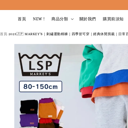
首頁
NEW !
商品分類
關於我們
購買前須知
首頁
2025🇯🇵 MARKEY’S｜刺繡運動棉褲｜四季皆可穿｜經典休閒剪裁｜日常
›