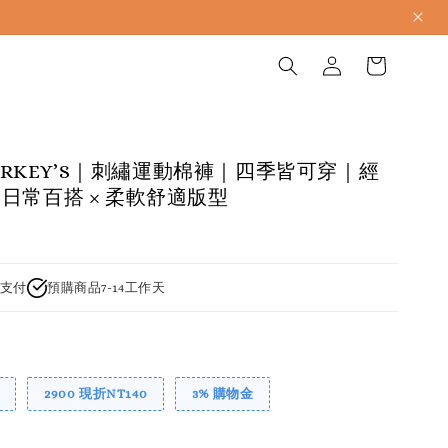
 MARKEY’S｜刺繡運動棉褲｜四季皆可穿｜經
日常百搭 × 柔軟舒適版型
支付
預購商品7-14工作天
2900 現折NT140
3% 購物金