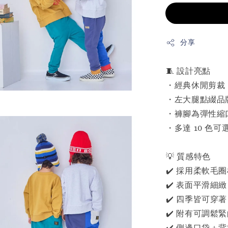
分享
🧵 設計亮點
・經典休閒剪裁
・左大腿點綴品
・褲腳為彈性縮
・多達 10 色
💡 質感特色
✔️ 採用柔軟毛
✔️ 表面平滑
✔️ 四季皆可穿
✔️ 附有可調
✔️ 側邊口袋＋