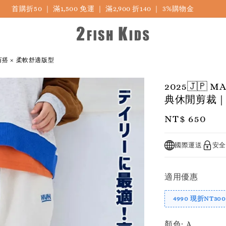
🎏 LINE海外連線社團開放加入中
百搭 × 柔軟舒適版型
2025🇯
典休閒剪裁｜
Regular
NT$ 650
price
國際運送
安全
適用優惠
4990 現折NT300
顏色
: A