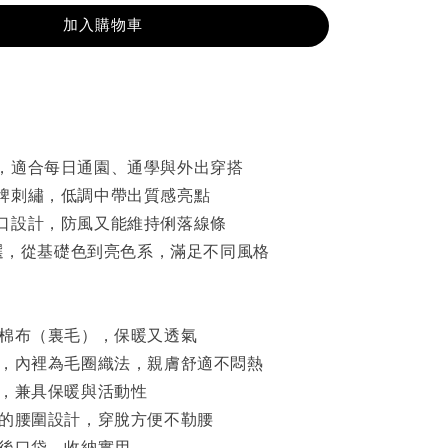
加入購物車
，適合每日通園、通學與外出穿搭
牌刺繡，低調中帶出質感亮點
口設計，防風又能維持俐落線條
可選，從基礎色到亮色系，滿足不同風格
圈棉布（裏毛），保暖又透氣
細緻，內裡為毛圈織法，親膚舒適不悶熱
著，兼具保暖與活動性
鬆緊的腰圍設計，穿脫方便不勒腰
背後口袋，收納實用