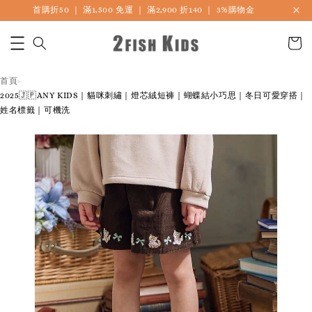
首購折50 ｜ 滿1,500 免運 ｜ 滿2,900 折140 ｜ 3%購物金
首頁
›
2025🇯🇵ANY KIDS｜貓咪刺繡｜燈芯絨短褲｜蝴蝶結小巧思｜冬日可愛穿搭｜
姓名標籤｜可機洗