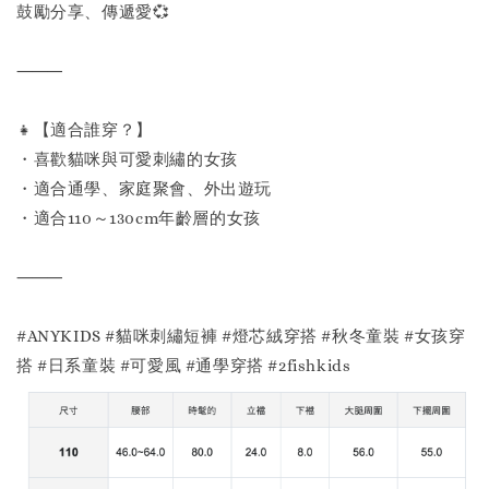
鼓勵分享、傳遞愛💞
⸻
👧【適合誰穿？】
・喜歡貓咪與可愛刺繡的女孩
・適合通學、家庭聚會、外出遊玩
・適合110～130cm年齡層的女孩
⸻
#ANYKIDS #貓咪刺繡短褲 #燈芯絨穿搭 #秋冬童裝 #女孩穿
搭 #日系童裝 #可愛風 #通學穿搭 #2fishkids