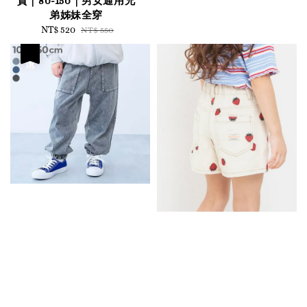
質｜80-150｜男女通用兄
price
price
弟姊妹全穿
Sale
NT$ 520
Regular
NT$ 550
price
price
優惠