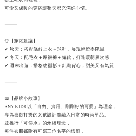
搭上毛衣和襪褲，
可愛又保暖的穿搭讓整天都充滿好心情。
⸻
👕【穿搭建議】
✔ 秋天：搭配條紋上衣＋球鞋，展現輕鬆學院風
✔ 冬天：配毛衣＋厚襪褲＋短靴，打造暖萌層次感
✔ 週末出遊：搭格紋襯衫＋針織背心，甜美又有氣質
⸻
📖【品牌小故事】
ANY KIDS 以「自由、實用、剛剛好的可愛」為理念，
專為喜歡打扮的女孩設計能融入日常的時尚單品。
並推行「可傳承」的永續理念，
每件衣服都附有可寫三位名字的標籤，