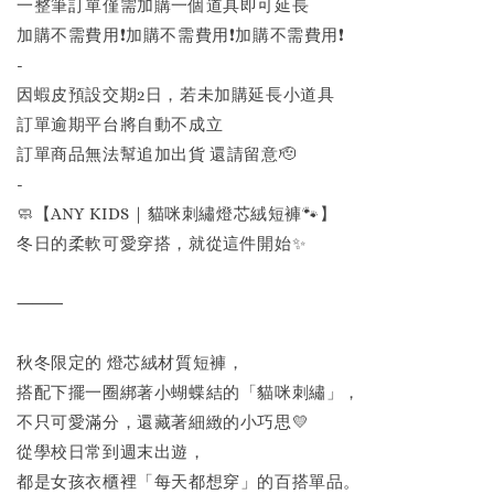
一整筆訂單僅需加購一個道具即可延長
加購不需費用❗️加購不需費用❗️加購不需費用❗️
-
因蝦皮預設交期2日，若未加購延長小道具
訂單逾期平台將自動不成立
訂單商品無法幫追加出貨 還請留意🫡
-
🧼【ANY KIDS｜貓咪刺繡燈芯絨短褲🐾】
冬日的柔軟可愛穿搭，就從這件開始✨
⸻
秋冬限定的 燈芯絨材質短褲，
搭配下擺一圈綁著小蝴蝶結的「貓咪刺繡」，
不只可愛滿分，還藏著細緻的小巧思💛
從學校日常到週末出遊，
都是女孩衣櫃裡「每天都想穿」的百搭單品。