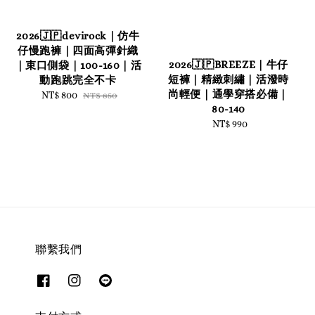
2026🇯🇵devirock｜仿牛
仔慢跑褲｜四面高彈針織
2026🇯🇵BREEZE｜牛仔
｜束口側袋｜100-160｜活
短褲｜精緻刺繡｜活潑時
動跑跳完全不卡
尚輕便｜通學穿搭必備｜
Sale
NT$ 800
Regular
NT$ 850
80-140
price
price
NT$ 990
Regular
price
聯繫我們