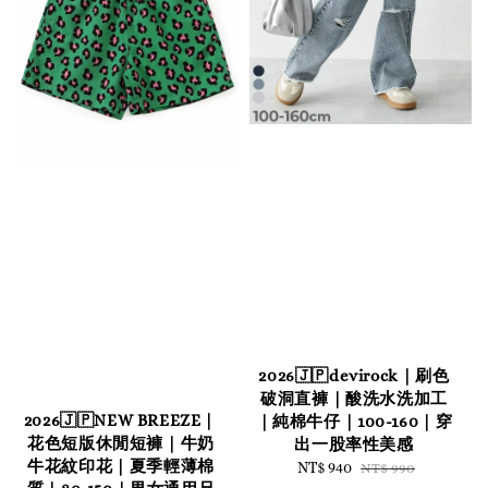
2026🇯🇵devirock｜刷色
破洞直褲｜酸洗水洗加工
2026🇯🇵NEW BREEZE｜
｜純棉牛仔｜100-160｜穿
花色短版休閒短褲｜牛奶
出一股率性美感
牛花紋印花｜夏季輕薄棉
Sale
NT$ 940
Regular
NT$ 990