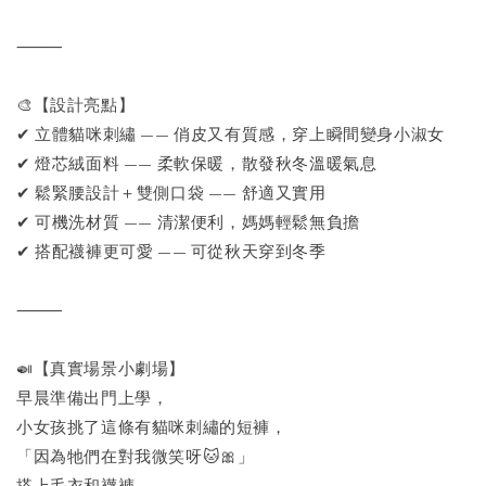
⸻
🎨【設計亮點】
✔ 立體貓咪刺繡 —— 俏皮又有質感，穿上瞬間變身小淑女
✔ 燈芯絨面料 —— 柔軟保暖，散發秋冬溫暖氣息
✔ 鬆緊腰設計＋雙側口袋 —— 舒適又實用
✔ 可機洗材質 —— 清潔便利，媽媽輕鬆無負擔
✔ 搭配襪褲更可愛 —— 可從秋天穿到冬季
⸻
🍛【真實場景小劇場】
早晨準備出門上學，
小女孩挑了這條有貓咪刺繡的短褲，
「因為牠們在對我微笑呀🐱🎀」