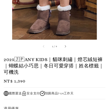
1
/
9
2025🇯🇵ANY KIDS｜貓咪刺繡｜燈芯絨短褲
｜蝴蝶結小巧思｜冬日可愛穿搭｜姓名標籤｜
可機洗
Regular
NT$ 1,390
price
國際運送
安全支付
預購商品7-14工作天
適用優惠