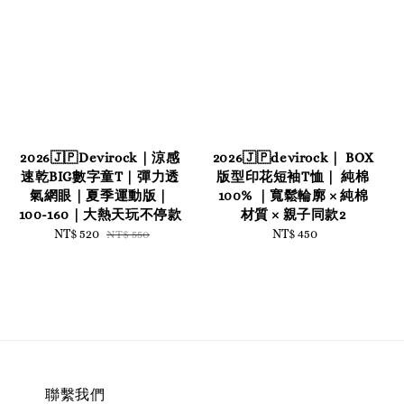
2026🇯🇵Devirock｜涼感
2026🇯🇵devirock｜ BOX
速乾BIG數字童T｜彈力透
版型印花短袖T恤｜ 純棉
氣網眼｜夏季運動版｜
100% ｜寬鬆輪廓 × 純棉
100-160｜大熱天玩不停款
材質 × 親子同款2
Sale
NT$ 520
Regular
NT$ 450
Regular
NT$ 550
price
price
price
聯繫我們