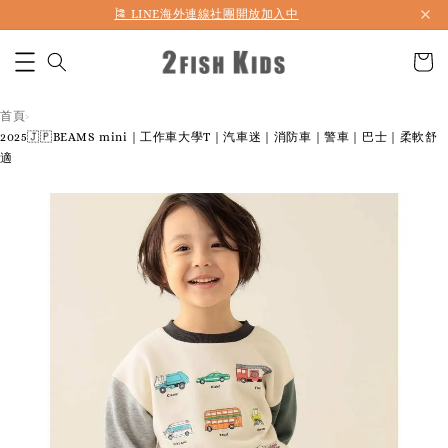
首購折50 ｜ 滿1,500 免運 ｜ 滿2,900 折140 ｜ 3%購物金
🎏 LINE海外連線社團開放加入中
首頁
›
2025🇯🇵BEAMS mini｜工作車大學T｜汽車迷｜消防車｜警車｜巴士｜柔軟舒
適