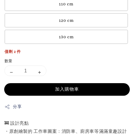
110 cm
120 cm
130 cm
僅剩 2 件
數量
加入購物車
分享
🚒 設計亮點
・原創繪製的 工作車圖案：消防車、廚房車等滿滿童趣設計