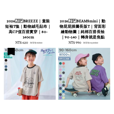
2026🇯🇵BREEZE｜童裝
2026🇯🇵BEAMSmini｜動
短袖T恤｜動物絨毛貼布｜
物屁屁插圖長版T｜背面彩
高CP值百搭實穿｜80-
繪動物圖｜純棉百搭長袖
140cm
｜90-140｜轉身就是焦點
Sale
NT$ 620
Regular
Sale
NT$ 990
Regular
NT$ 650
NT$ 1,050
price
price
price
price
優惠