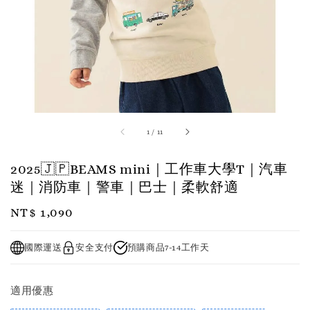
1
/
11
2025🇯🇵BEAMS mini｜工作車大學T｜汽車
迷｜消防車｜警車｜巴士｜柔軟舒適
Regular
NT$ 1,090
price
國際運送
安全支付
預購商品7-14工作天
適用優惠