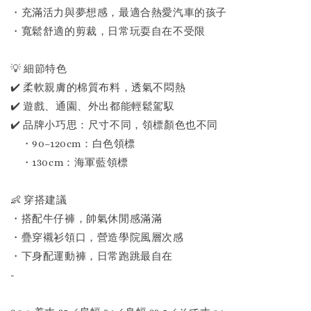
・充滿活力與夢想感，最適合熱愛汽車的孩子
・寬鬆舒適的剪裁，日常玩耍自在不受限
💡 細節特色
✔️ 柔軟親膚的棉質布料，透氣不悶熱
✔️ 遊戲、通園、外出都能輕鬆駕馭
✔️ 品牌小巧思：尺寸不同，領標顏色也不同
・90–120cm：白色領標
・130cm：海軍藍領標
👶 穿搭建議
・搭配牛仔褲，帥氣休閒感滿滿
・疊穿襯衫領口，營造學院風層次感
・下身配運動褲，日常跑跳最自在
-