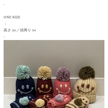
-
ONE SIZE
：
高さ 20／頭周り 34
-