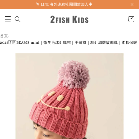
首購折50 ｜ 滿1,500 免運 ｜ 滿2,900 折140 ｜ 3%購物金
首頁
›
2025🇯🇵BEAMS mini｜微笑毛球針織帽｜手繡風｜粗針織羅紋編織｜柔軟保暖