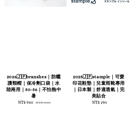
2026🇯🇵branshes｜防曬
2025🇯🇵stample｜可愛
護頸帽｜保冷劑口袋｜水
印花鞋墊｜兒童雨靴專用
陸兩用｜50-56｜不怕熱中
｜日本製｜舒適透氣｜完
暑
美貼合
Sale
NT$ 940
Regular
NT$ 190
Regular
NT$ 990
price
price
price