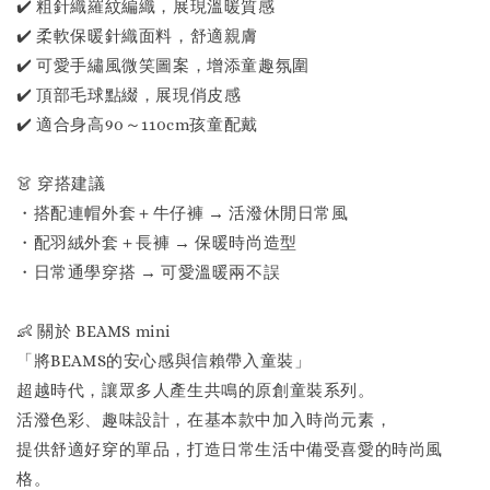
✔️ 粗針織羅紋編織，展現溫暖質感
✔️ 柔軟保暖針織面料，舒適親膚
✔️ 可愛手繡風微笑圖案，增添童趣氛圍
✔️ 頂部毛球點綴，展現俏皮感
✔️ 適合身高90～110cm孩童配戴
👗 穿搭建議
・搭配連帽外套＋牛仔褲 → 活潑休閒日常風
・配羽絨外套＋長褲 → 保暖時尚造型
・日常通學穿搭 → 可愛溫暖兩不誤
👶 關於 BEAMS mini
「將BEAMS的安心感與信賴帶入童裝」
超越時代，讓眾多人產生共鳴的原創童裝系列。
活潑色彩、趣味設計，在基本款中加入時尚元素，
提供舒適好穿的單品，打造日常生活中備受喜愛的時尚風
格。