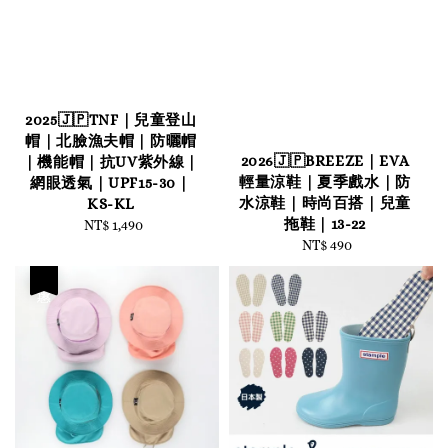
2025🇯🇵TNF｜兒童登山
帽｜北臉漁夫帽｜防曬帽
2026🇯🇵BREEZE｜EVA
｜機能帽｜抗UV紫外線｜
輕量涼鞋｜夏季戲水｜防
網眼透氣｜UPF15-30｜
水涼鞋｜時尚百搭｜兒童
KS-KL
拖鞋｜13-22
NT$ 1,490
Regular
NT$ 490
Regular
price
price
優惠