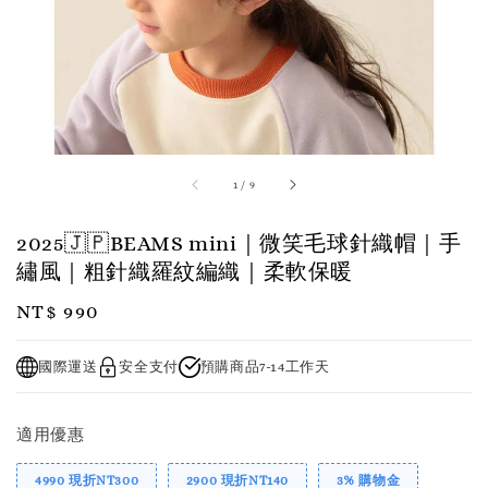
1
/
9
2025🇯🇵BEAMS mini｜微笑毛球針織帽｜手
繡風｜粗針織羅紋編織｜柔軟保暖
Regular
NT$ 990
price
國際運送
安全支付
預購商品7-14工作天
適用優惠
4990 現折NT300
2900 現折NT140
3% 購物金