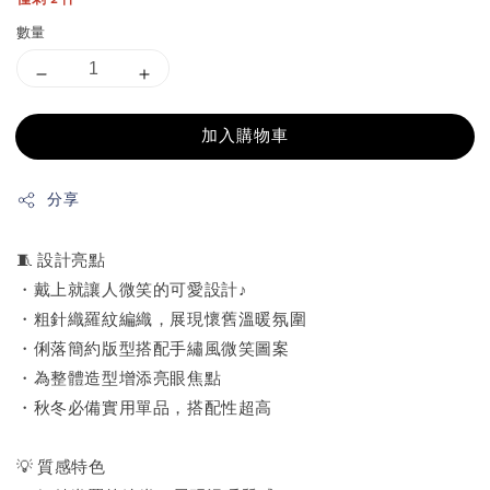
數量
加入購物車
分享
🧵 設計亮點
・戴上就讓人微笑的可愛設計♪
・粗針織羅紋編織，展現懷舊溫暖氛圍
・俐落簡約版型搭配手繡風微笑圖案
・為整體造型增添亮眼焦點
・秋冬必備實用單品，搭配性超高
💡 質感特色