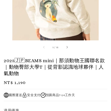
1
/
11
2025🇯🇵BEAMS mini｜那須動物王國聯名款
｜動物臀部大學T｜從背影認識地球夥伴｜人
氣動物
Regular
NT$ 1,190
price
國際運送
安全支付
預購商品7-14工作天
適用優惠