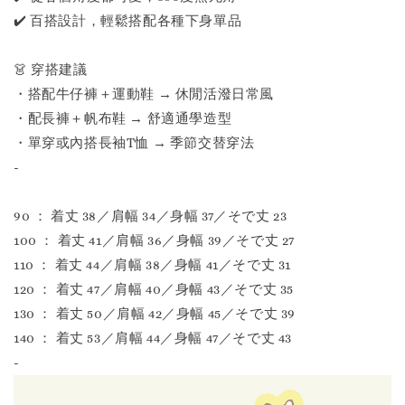
✔️ 百搭設計，輕鬆搭配各種下身單品
👗 穿搭建議
・搭配牛仔褲＋運動鞋 → 休閒活潑日常風
・配長褲＋帆布鞋 → 舒適通學造型
・單穿或內搭長袖T恤 → 季節交替穿法
-
90 ： 着丈 38／肩幅 34／身幅 37／そで丈 23
100 ： 着丈 41／肩幅 36／身幅 39／そで丈 27
110 ： 着丈 44／肩幅 38／身幅 41／そで丈 31
120 ： 着丈 47／肩幅 40／身幅 43／そで丈 35
130 ： 着丈 50／肩幅 42／身幅 45／そで丈 39
140 ： 着丈 53／肩幅 44／身幅 47／そで丈 43
-