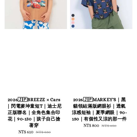
2026🇯🇵BREEZE × Cars
2026🇯🇵MARKEY'S｜黑
｜閃電麥坤童短T｜迪士尼
貓領結滿版網眼衫｜透氣
正版聯名｜全角色集合印
涼感短袖｜夏季網眼｜90-
花｜90-130｜孩子自己搶
150｜有個性又涼的那一件
著穿
Sale
NT$ 800
Regular
NT$ 850
Sale
NT$ 610
Regular
price
price
NT$ 650