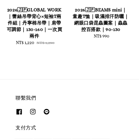
2026🇯🇵GLOBAL WORK
2026🇯🇵BEAMS mini｜
｜蕾絲吊帶背心×短袖T兩
童趣T恤｜吸濕排汗防曬｜
件組｜丹寧棉吊帶｜肩帶
網眼口袋昆蟲圖案｜蟲蟲
可調節｜130-160｜一次買
控百搭款｜90-130
兩件
NT$ 990
Regular
Sale
NT$ 1,220
Regular
price
NT$ 1,290
price
price
聯繫我們
支付方式