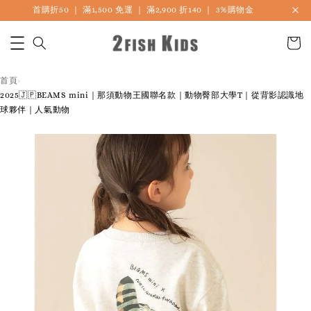
首購折50 ｜ 滿1,500 免運 ｜ 滿2,900 折140 ｜ 3%購物金
首頁
›
2025🇯🇵BEAMS mini｜那須動物王國聯名款｜動物臀部大學T｜從背影認識地
球夥伴｜人氣動物