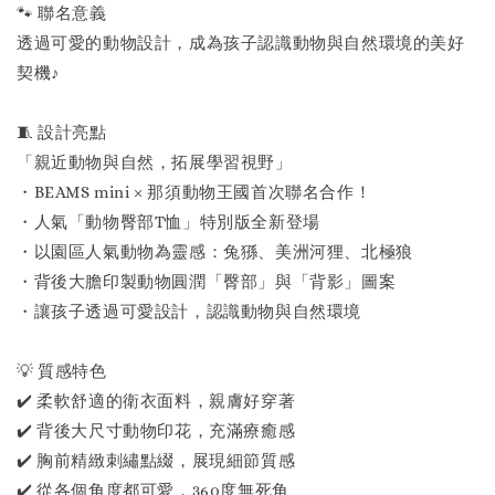
🐾 聯名意義
透過可愛的動物設計，成為孩子認識動物與自然環境的美好
契機♪
🧵 設計亮點
「親近動物與自然，拓展學習視野」
・BEAMS mini × 那須動物王國首次聯名合作！
・人氣「動物臀部T恤」特別版全新登場
・以園區人氣動物為靈感：兔猻、美洲河狸、北極狼
・背後大膽印製動物圓潤「臀部」與「背影」圖案
・讓孩子透過可愛設計，認識動物與自然環境
💡 質感特色
✔️ 柔軟舒適的衛衣面料，親膚好穿著
✔️ 背後大尺寸動物印花，充滿療癒感
✔️ 胸前精緻刺繡點綴，展現細節質感
✔️ 從各個角度都可愛，360度無死角