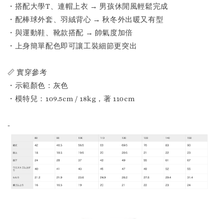
・搭配大學T、連帽上衣 → 男孩休閒風輕鬆完成
・配棒球外套、羽絨背心 → 秋冬外出暖又有型
・與運動鞋、靴款搭配 → 帥氣度加倍
・上身簡單配色即可讓工裝細節更突出
📏 實穿參考
・示範顏色：灰色
・模特兒：109.5cm / 18kg，著 110cm
-