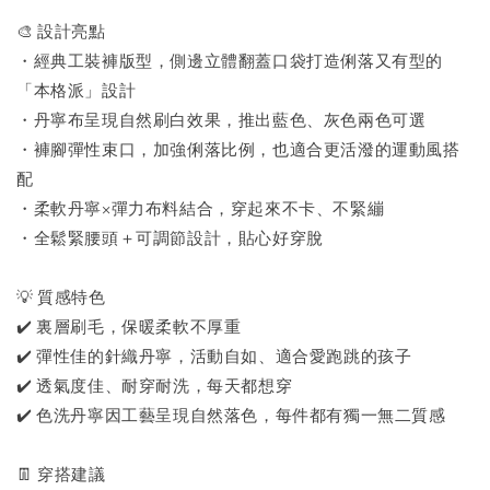
🎨 設計亮點
・經典工裝褲版型，側邊立體翻蓋口袋打造俐落又有型的
「本格派」設計
・丹寧布呈現自然刷白效果，推出藍色、灰色兩色可選
・褲腳彈性束口，加強俐落比例，也適合更活潑的運動風搭
配
・柔軟丹寧×彈力布料結合，穿起來不卡、不緊繃
・全鬆緊腰頭＋可調節設計，貼心好穿脫
💡 質感特色
✔️ 裏層刷毛，保暖柔軟不厚重
✔️ 彈性佳的針織丹寧，活動自如、適合愛跑跳的孩子
✔️ 透氣度佳、耐穿耐洗，每天都想穿
✔️ 色洗丹寧因工藝呈現自然落色，每件都有獨一無二質感
👖 穿搭建議