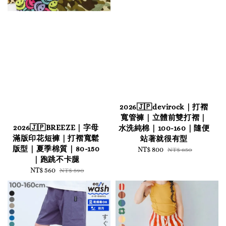
2026🇯🇵devirock｜打褶
寬管褲｜立體前雙打褶｜
2026🇯🇵BREEZE｜字母
水洗純棉｜100-160｜隨便
滿版印花短褲｜打褶寬鬆
站著就很有型
版型｜夏季棉質｜80-150
Sale
NT$ 800
Regular
NT$ 850
｜跑跳不卡腿
price
price
Sale
NT$ 560
Regular
NT$ 590
price
price