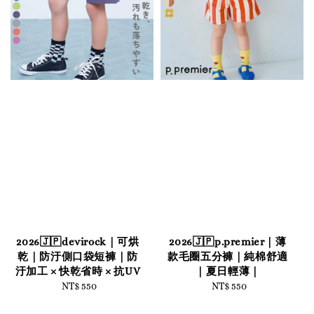
2026🇯🇵devirock｜可烘
2026🇯🇵p.premier｜薄
乾｜防汙側口袋短褲｜防
款毛圈五分褲｜純棉舒適
汙加工 × 快乾省時 × 抗UV
｜夏日輕薄｜
NT$ 550
Regular
NT$ 550
Regular
price
price