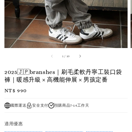
1
/
10
2025🇯🇵branshes｜刷毛柔軟丹寧工裝口袋
褲｜暖感升級 × 高機能伸展 × 男孩定番
Regular
NT$ 990
price
國際運送
安全支付
預購商品7-14工作天
適用優惠