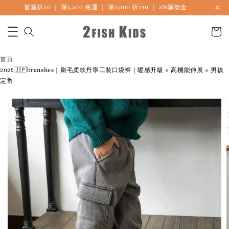
首購折50 ｜ 滿1,500 免運 ｜ 滿2,900 折140 ｜ 3%購物金
首頁
›
2025🇯🇵branshes｜刷毛柔軟丹寧工裝口袋褲｜暖感升級 × 高機能伸展 × 男孩
定番