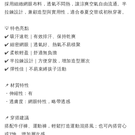
採用細緻網眼布料，透氣不悶熱，讓涼爽空氣自由流通。半
拉鍊設計，兼顧造型與實用性，適合春夏交替或初秋穿著。
💡 特色亮點
✔️ 吸汗速乾｜有效排汗、保持乾爽
✔️ 細密網眼｜透氣好、熱氣不易積聚
✔️ 柔軟輕盈｜舒適無負擔
✔️ 半拉鍊設計｜方便穿脫，增加造型層次
✔️ 彈性佳｜不易束縛孩子活動
📌 材質特性
・伸縮性：有
・透膚度：網眼特性，略帶透感
📌 穿搭建議
搭配牛仔褲、運動褲，輕鬆打造運動混搭風；也可內搭背心
或T恤，增加層次感。