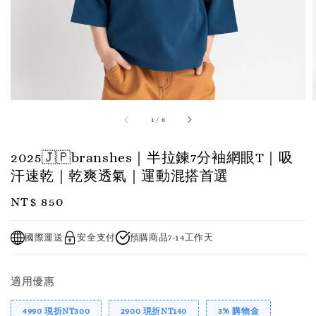
1
/
8
2025🇯🇵branshes｜半拉鍊7分袖網眼T｜吸
汗速乾｜乾爽透氣｜運動混搭首選
Regular
NT$ 850
price
國際運送
安全支付
預購商品7-14工作天
適用優惠
4990 現折NT300
2900 現折NT140
3% 購物金