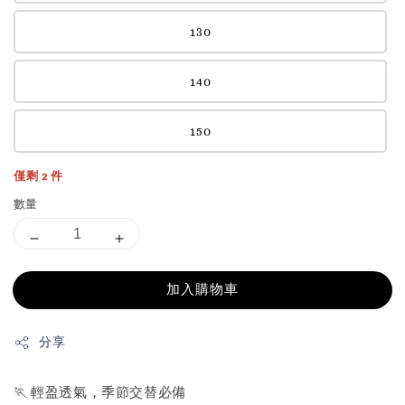
130
140
150
僅剩 2 件
數量
加入購物車
分享
🏃 輕盈透氣，季節交替必備