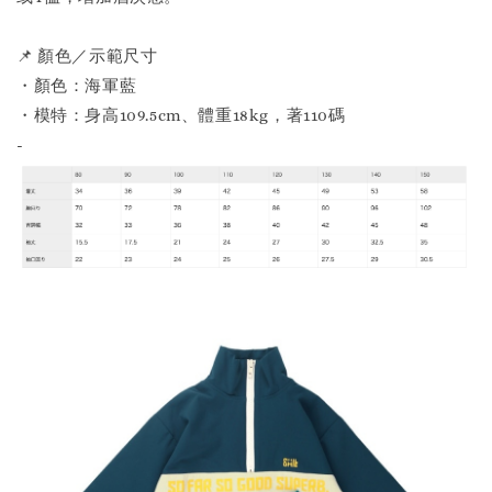
📌 顏色／示範尺寸
・顏色：海軍藍
・模特：身高109.5cm、體重18kg，著110碼
-