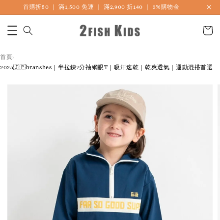
首購折50 ｜ 滿1,500 免運 ｜ 滿2,900 折140 ｜ 3%購物金
首頁
›
2025🇯🇵branshes｜半拉鍊7分袖網眼T｜吸汗速乾｜乾爽透氣｜運動混搭首選