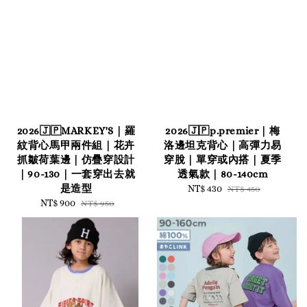
2026🇯🇵MARKEY'S｜羅
2026🇯🇵p.premier｜梅
紋背心馬甲兩件組｜花卉
洛邊坦克背心｜高彈力易
抓皺荷葉邊｜仿疊穿設計
穿脫｜單穿或內搭｜夏季
｜90-130｜一套穿出去就
透氣款｜80-140cm
是造型
Sale
NT$ 430
Regular
NT$ 450
Sale
NT$ 900
Regular
price
price
NT$ 950
price
price