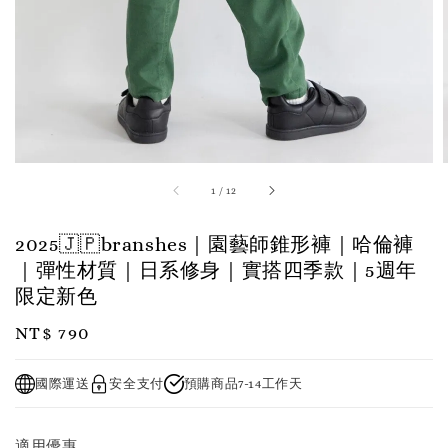
1
/
12
2025🇯🇵branshes｜園藝師錐形褲｜哈倫褲
｜彈性材質｜日系修身｜實搭四季款｜5週年
限定新色
Regular
NT$ 790
price
國際運送
安全支付
預購商品7-14工作天
適用優惠