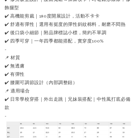
飾腿型
✔️ 高機能剪裁｜180度開展設計，活動不卡卡
✔️ 舒適有彈性｜選用有挺度的彈性斜紋棉料，耐磨不悶熱
✔️ 後口袋小細節｜附品牌標誌小標，簡約不單調
✔️ 四季可穿｜一年四季都能搭配，實穿度100%
-
📌 材質
✔️ 無透膚
✔️ 有彈性
✔️ 腰圍可調節設計（內部調整鈕）
📌 適用場合
✔️ 日常學校穿搭｜外出走跳｜兄妹裝搭配｜中性風打底必備
款
-