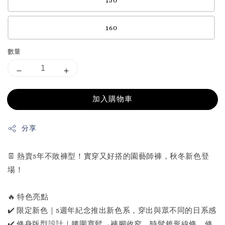
150
160
數量
加入購物車
分享
👖 熱賣5年不敗褲型！實穿又好搭的園藝師褲，秋冬新色登
場！
🔥 特色亮點
✔️ 限定新色｜5週年紀念推出新色系，穿出與眾不同的日系感
✔️ 修身版型設計｜腰圍寬鬆→褲腳收窄，時髦錐形線條，修