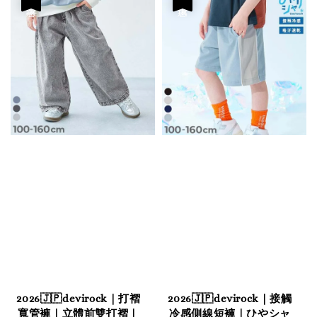
2026🇯🇵devirock｜打褶
2026🇯🇵devirock｜接觸
寬管褲｜立體前雙打褶｜
冷感側線短褲｜ひやシャ