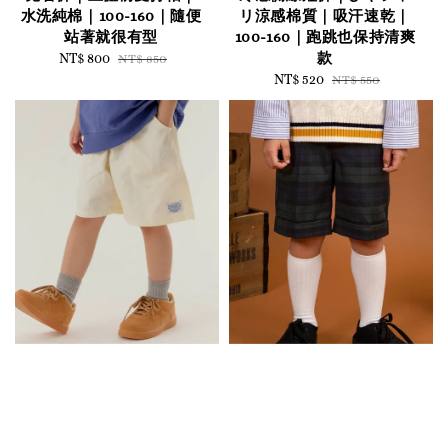
水洗純棉｜100-160｜隨便
リ涼感棉質｜吸汗速乾｜
站著就很有型
100-160｜跑跳也保持清爽
款
Sale
NT$ 800
Regular
NT$ 850
price
price
Sale
NT$ 520
Regular
NT$ 550
price
price