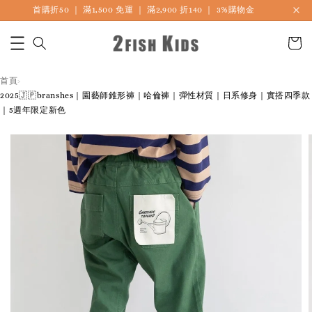
首購折50 ｜ 滿1,500 免運 ｜ 滿2,900 折140 ｜ 3%購物金
首頁
›
2025🇯🇵branshes｜園藝師錐形褲｜哈倫褲｜彈性材質｜日系修身｜實搭四季款
｜5週年限定新色