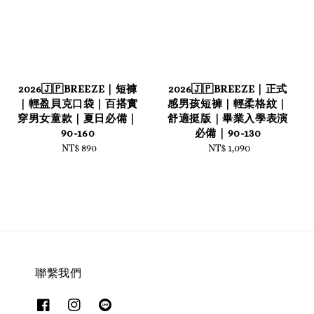
2026🇯🇵BREEZE｜短褲
2026🇯🇵BREEZE｜正式
｜輕盈貝克口袋｜百搭實
感男孩短褲｜輕柔格紋｜
穿男女童款｜夏日必備｜
舒適挺版｜畢業入學表演
90-160
必備｜90-130
NT$ 890
Regular
NT$ 1,090
Regular
price
price
聯繫我們