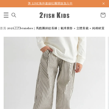
首購折50 ｜ 滿1,500 免運 ｜ 滿2,900 折140 ｜ 3%購物金
🎏 LINE海外連線社團開放加入中
首頁
2025🇯🇵branshes｜馬戲團斜紋長褲｜氣球廓形 × 立體剪裁 × 純棉材質
›