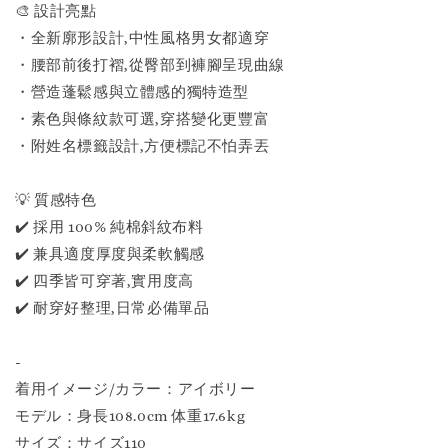
🎨 設計亮點
・全新廓形設計,中性風格男女都適穿
・腰部前後打褶,從臀部到褲腳呈現曲線
・營造蓬鬆感與立體感的獨特造型
・素色與條紋款可選,穿搭變化更豐富
・附姓名標籤設計,方便標記不怕弄丟
💡 質感特色
✔️ 採用 100% 純棉斜紋布料
✔️ 兼具適度厚度與柔軟觸感
✔️ 四季皆可穿著,實用度高
✔️ 耐穿好整理,日常必備單品
-
着用イメージ/カラー：アイボリー
モデル：身長108.0cm 体重17.6kg
サイズ：サイズ110