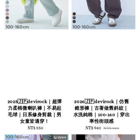
2025🇯🇵devirock｜超彈
2026🇯🇵devirock｜仿舊
力柔棉微喇叭褲｜不易起
錐形褲｜古著做舊斜紋｜
毛球｜日系修身剪裁｜男
水洗純棉｜100-160｜穿出
女童皆適穿！
率性街頭感
NT$ 550
Regular
Sale
NT$ 940
Regular
NT$ 990
price
price
price
優惠