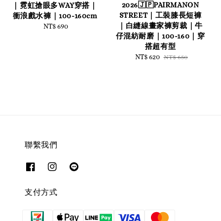
2026🇯🇵PAIRMANON
｜霓虹搶眼多WAY穿搭｜
STREET｜工裝膝長短褲
衝浪戲水褲｜100-160cm
｜白縫線畫家褲剪裁｜牛
NT$ 690
Regular
仔混紡耐磨｜100-160｜穿
price
搭超有型
Sale
NT$ 620
Regular
NT$ 650
price
price
聯繫我們
支付方式