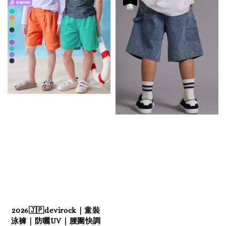
2026🇯🇵devirock｜童裝
泳褲｜防曬UV｜腰圍快調