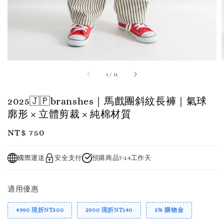
1
/
11
2025🇯🇵branshes｜馬戲團斜紋長褲｜氣球
廓形 × 立體剪裁 × 純棉材質
Regular
NT$ 750
price
國際運送
安全支付
預購商品7-14工作天
適用優惠
4990 現折NT300
2900 現折NT140
3% 購物金