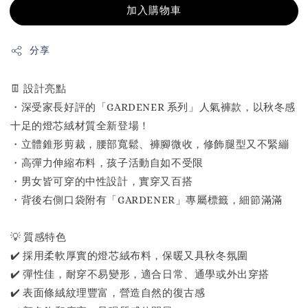
加入購物車
分享
👖 設計亮點
・深受家長好評的「GARDENER 系列」人氣褲款，以秋冬感
十足的燈芯絨材質全新登場！
・立體錐形剪裁，腰部寬鬆、褲腳微收，修飾腿型又不緊繃
・高彈力伸縮布料，孩子活動自如不受限
・男女皆可穿的中性設計，實穿又百搭
・背後右側口袋附有「GARDENER」專屬標籤，細節滿滿
💡 質感特色
✔️ 採用柔軟厚實的燈芯絨布料，保暖又具秋冬氛圍
✔️ 彈性佳，耐穿不易變形，適合日常、通學或外出穿搭
✔️ 表面條絨紋理豐富，營造自然的復古感