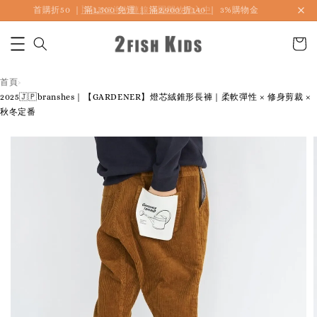
首購折50 ｜ 滿1,500 免運 ｜ 滿2,900 折140 ｜ 3%購物金
首頁
›
2025🇯🇵branshes｜【GARDENER】燈芯絨錐形長褲｜柔軟彈性 × 修身剪裁 ×
秋冬定番