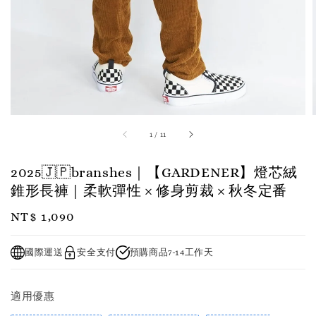
1
/
11
2025🇯🇵branshes｜【GARDENER】燈芯絨
錐形長褲｜柔軟彈性 × 修身剪裁 × 秋冬定番
Regular
NT$ 1,090
price
國際運送
安全支付
預購商品7-14工作天
適用優惠