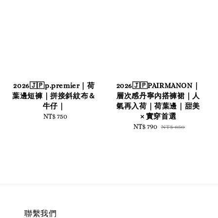
2026🇯🇵p.premier｜荷
2026🇯🇵PAIRMANON｜
葉邊短褲｜拼接斜紋布＆
層次感丹寧內搭褲裙｜人
牛仔｜
氣再入荷｜荷葉邊｜甜美
× 實穿首選
NT$ 750
Regular
price
Sale
NT$ 790
Regular
NT$ 850
price
price
聯繫我們