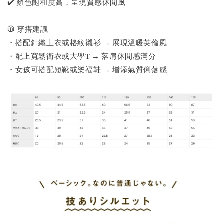
✔️ 顏色飽和度高，呈現質感休閒風
🧥 穿搭建議
・搭配針織上衣或格紋襯衫 → 展現溫暖英倫風
・配上寬鬆衛衣或大學T → 落肩休閒感滿分
・女孩可搭配短靴或樂福鞋 → 增添氣質俐落感
-