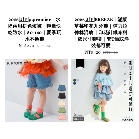
2026🇯🇵p.premier｜水
2026🇯🇵BREEZE｜滿版
陸兩用拼色短褲｜輕量快
草莓印花九分褲｜彈力拉
乾防水｜80-140｜夏季玩
伸棉混紡｜印花針織布料
水不換褲
｜依尺寸聊聊｜套T恤或洋
裝都可愛
Sale
NT$ 520
Regular
NT$ 550
price
price
Sale
NT$ 420
Regular
NT$ 450
price
price
優惠