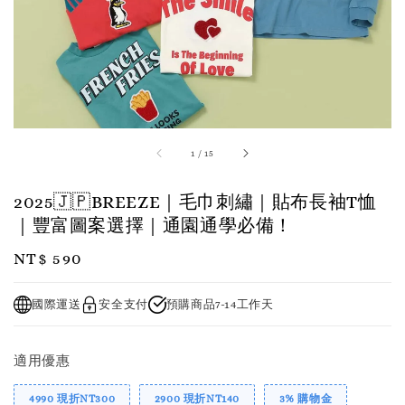
1
/
15
2025🇯🇵BREEZE｜毛巾刺繡｜貼布長袖T恤
｜豐富圖案選擇｜通園通學必備！
Regular
NT$ 590
price
國際運送
安全支付
預購商品7-14工作天
適用優惠
4990 現折NT300
2900 現折NT140
3% 購物金