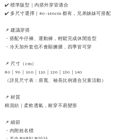
✔️ 標準版型｜內搭外穿皆適合
✔️ 多尺寸選擇｜80–140cm 都有，兄弟姊妹可搭配
📌 建議穿搭
・搭配牛仔褲、運動褲，輕鬆完成休閒造型
・冷天加外套也不會顯臃腫，四季皆可穿
📌 尺寸（cm）
80｜90｜100｜110｜120｜130｜140
（詳見尺寸表：肩寬、袖長比例適合兒童活動）
📌 材質
棉混紡｜柔軟透氣，耐穿不易變形
📌 細節
・內附姓名標