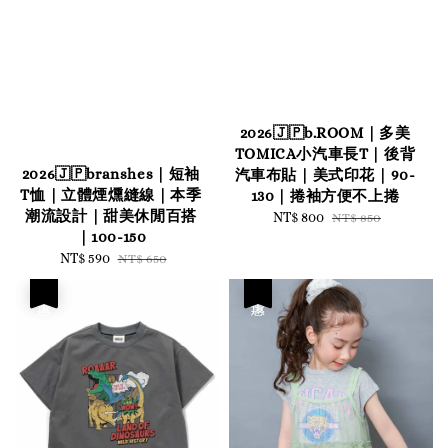
2026🇯🇵b.ROOM｜多美
TOMICA小汽車長T｜後背
2026🇯🇵branshes｜短袖
汽車布貼｜美式印花｜90-
T恤｜立體煙燻縫線｜本季
130｜捲袖方便不上捲
潮流設計｜甜美休閒百搭
Sale
NT$ 800
Regular
NT$ 850
｜100-150
price
price
Sale
NT$ 590
Regular
NT$ 650
price
price
優惠
優惠