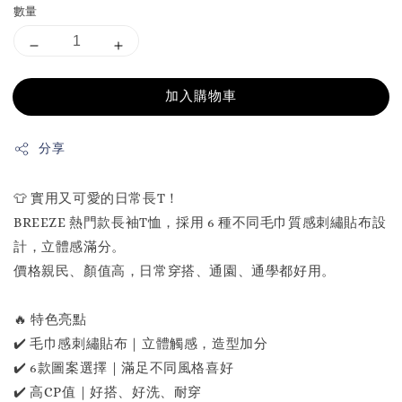
數量
加入購物車
分享
👕 實用又可愛的日常長T！
BREEZE 熱門款長袖T恤，採用 6 種不同毛巾質感刺繡貼布設
計，立體感滿分。
價格親民、顏值高，日常穿搭、通園、通學都好用。
🔥 特色亮點
✔️ 毛巾感刺繡貼布｜立體觸感，造型加分
✔️ 6款圖案選擇｜滿足不同風格喜好
✔️ 高CP值｜好搭、好洗、耐穿