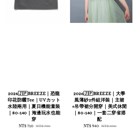
2026🇯🇵BREEZE｜恐龍
2026🇯🇵BREEZE｜大學
印花防曬Tee｜UVカット
風薄紗2件組洋裝｜主裙
水陸兩用｜夏日機能童裝
+吊帶裙分開穿｜美式休閒
｜80-140｜海邊玩水也能
｜80-140｜一套二穿省搭
穿
配
Sale
NT$ 710
Regular
Sale
NT$ 940
Regular
NT$ 750
NT$ 990
price
price
price
price