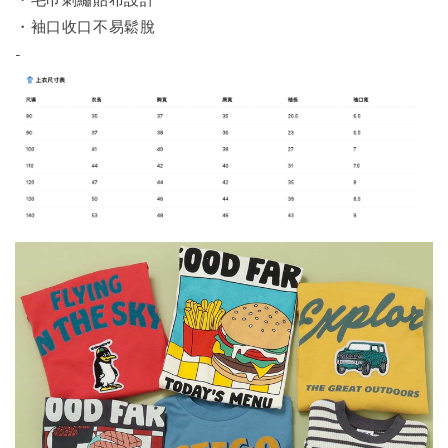
・毛巾刺繡貼布設計
・袖口收口不易鬆脫
-