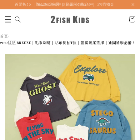
首購折50 ｜ 滿1,500 免運 ｜ 滿2,900 折140 ｜ 3%購物金
首頁
›
2025🇯🇵BREEZE｜毛巾刺繡｜貼布長袖T恤｜豐富圖案選擇｜通園通學必備！