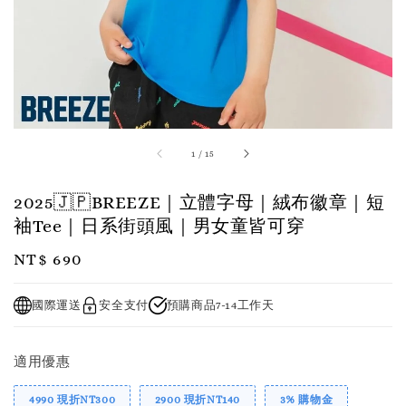
1
/
15
2025🇯🇵BREEZE｜立體字母｜絨布徽章｜短
袖Tee｜日系街頭風｜男女童皆可穿
Regular
NT$ 690
price
國際運送
安全支付
預購商品7-14工作天
適用優惠
4990 現折NT300
2900 現折NT140
3% 購物金