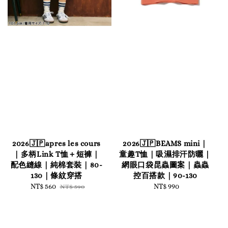
2026🇯🇵apres les cours
2026🇯🇵BEAMS mini｜
｜多柄Link T恤＋短褲｜
童趣T恤｜吸濕排汗防曬｜
配色縫線｜純棉套裝｜80-
網眼口袋昆蟲圖案｜蟲蟲
130｜條紋穿搭
控百搭款｜90-130
Sale
NT$ 560
Regular
NT$ 990
Regular
NT$ 590
price
price
price