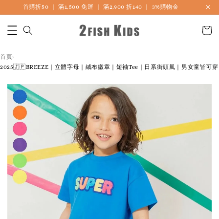
首購折50 ｜ 滿1,500 免運 ｜ 滿2,900 折140 ｜ 3%購物金
首頁
›
2025🇯🇵BREEZE｜立體字母｜絨布徽章｜短袖Tee｜日系街頭風｜男女童皆可穿