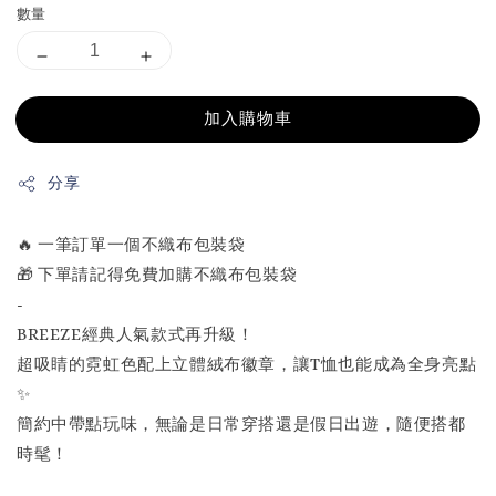
數量
加入購物車
分享
🔥 一筆訂單一個不織布包裝袋
🎁 下單請記得免費加購不織布包裝袋
-
BREEZE經典人氣款式再升級！
超吸睛的霓虹色配上立體絨布徽章，讓T恤也能成為全身亮點
✨
簡約中帶點玩味，無論是日常穿搭還是假日出遊，隨便搭都
時髦！