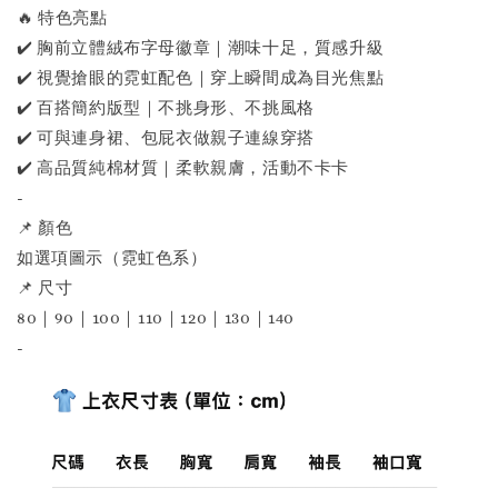
🔥 特色亮點
✔️ 胸前立體絨布字母徽章｜潮味十足，質感升級
✔️ 視覺搶眼的霓虹配色｜穿上瞬間成為目光焦點
✔️ 百搭簡約版型｜不挑身形、不挑風格
✔️ 可與連身裙、包屁衣做親子連線穿搭
✔️ 高品質純棉材質｜柔軟親膚，活動不卡卡
-
📌 顏色
如選項圖示（霓虹色系）
📌 尺寸
80｜90｜100｜110｜120｜130｜140
-