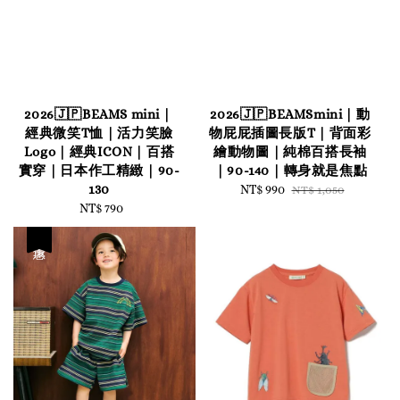
2026🇯🇵BEAMS mini｜
2026🇯🇵BEAMSmini｜動
經典微笑T恤｜活力笑臉
物屁屁插圖長版T｜背面彩
Logo｜經典ICON｜百搭
繪動物圖｜純棉百搭長袖
實穿｜日本作工精緻｜90-
｜90-140｜轉身就是焦點
130
Sale
NT$ 990
Regular
NT$ 1,050
NT$ 790
Regular
price
price
price
優惠