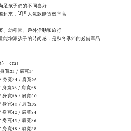
滿足孩子們的不同喜好
起來，🇯🇵人氣款斷貨機率高
著、幼稚園、戶外活動和旅行
還能增添孩子的時尚感，是秋冬季節的必備單品
單位：cm）
 身寬32 / 肩寬24
/ 身寬34 / 肩寬26
/ 身寬36 / 肩寬28
/ 身寬38 / 肩寬30
/ 身寬40 / 肩寬32
/ 身寬42 / 肩寬34
/ 身寬45 / 肩寬36
/ 身寬48 / 肩寬38