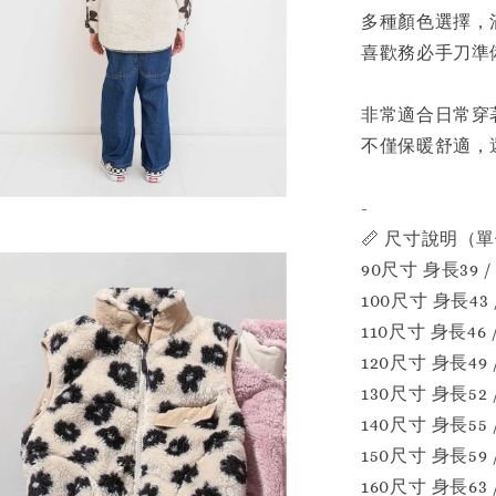
多種顏色選擇，
喜歡務必手刀準備
非常適合日常穿
不僅保暖舒適，
-
📏 尺寸說明（
90尺寸 身長39 /
100尺寸 身長43 
110尺寸 身長46 
120尺寸 身長49 
130尺寸 身長52 
140尺寸 身長55 
150尺寸 身長59 
160尺寸 身長63 