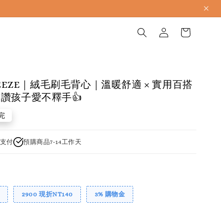
BREEZE｜絨毛刷毛背心｜溫暖舒適 × 實用百搭
讚孩子愛不釋手👍
完
支付
預購商品7-14工作天
2900 現折NT140
3% 購物金