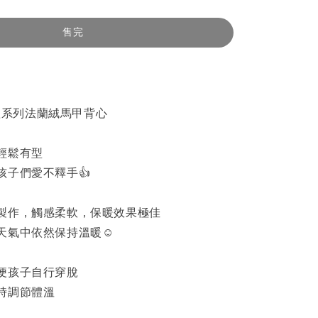
售完
e 合體系列法蘭絨馬甲背心
輕鬆有型
孩子們愛不釋手👍
製作，觸感柔軟，保暖效果極佳
天氣中依然保持溫暖☺️
便孩子自行穿脫
時調節體溫