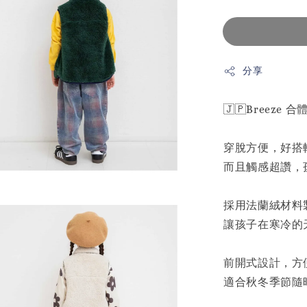
分享
🇯🇵Breez
穿脫方便，好搭
而且觸感超讚，
採用法蘭絨材料
讓孩子在寒冷的
前開式設計，方
適合秋冬季節隨