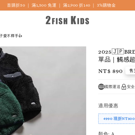
首購折50 ｜ 滿1,500 免運 ｜ 滿2,900 折140 ｜ 3%購物金
孩子愛不釋手👍
2025🇯
單品｜觸感超
Regular
NT$ 890
售
price
國際運送
安全
適用優惠
4990 現折NT300
顏色
: A