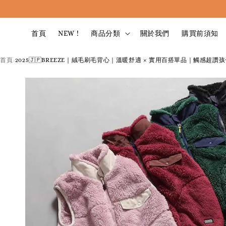
首頁
NEW !
商品分類
關於我們
購買前須知
首頁
2025🇯🇵BREEZE｜絨毛刷毛背心｜溫暖舒適 × 實用百搭單品｜觸感超讚
›