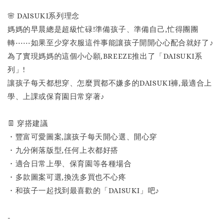
🌸 DAISUKI系列理念
媽媽的早晨總是超級忙碌!準備孩子、準備自己,忙得團團
轉⋯⋯如果至少穿衣服這件事能讓孩子開開心心配合就好了♪
為了實現媽媽的這個小心願,BREEZE推出了「DAISUKI系
列」!
讓孩子每天都想穿、怎麼買都不嫌多的DAISUKI褲,最適合上
學、上課或保育園日常穿著♪
👖 穿搭建議
・豐富可愛圖案,讓孩子每天開心選、開心穿
・九分俐落版型,任何上衣都好搭
・適合日常上學、保育園等各種場合
・多款圖案可選,換洗多買也不心疼
・和孩子一起找到最喜歡的「DAISUKI」吧♪
-