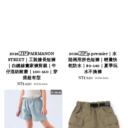
2026🇯🇵PAIRMANON
2026🇯🇵p.premier｜水
STREET｜工裝膝長短褲
陸兩用拼色短褲｜輕量快
｜白縫線畫家褲剪裁｜牛
乾防水｜80-140｜夏季玩
仔混紡耐磨｜100-160｜穿
水不換褲
搭超有型
Sale
NT$ 520
Regular
NT$ 550
Sale
NT$ 620
Regular
price
price
NT$ 650
price
price