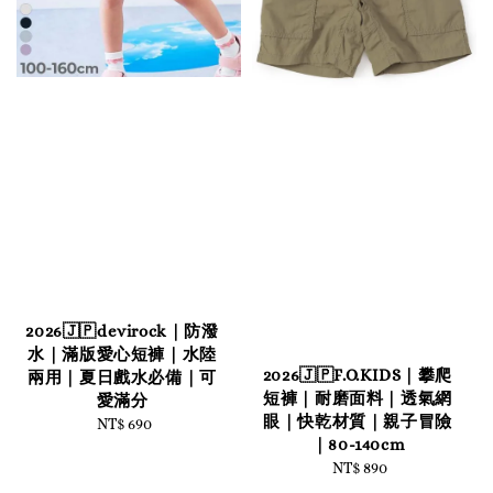
2026🇯🇵devirock｜防潑
水｜滿版愛心短褲｜水陸
2026🇯🇵F.O.KIDS｜攀爬
兩用｜夏日戲水必備｜可
短褲｜耐磨面料｜透氣網
愛滿分
眼｜快乾材質｜親子冒險
NT$ 690
Regular
｜80-140cm
price
NT$ 890
Regular
price