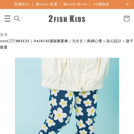
首購折50 ｜ 滿1,500 免運 ｜ 滿2,900 折140 ｜ 3%購物金
首頁
›
2025🇯🇵BREEZE｜DAISUKI滿版圖案褲｜九分丈｜媽媽心聲 × 貼心設計 × 孩子
最愛