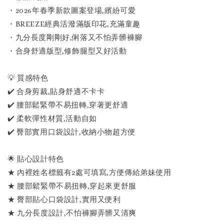
・2026年春季新款圖案登場,繽紛可愛
・BREEZE經典活潑滿版印花,充滿童趣
・九分長度剛剛好,俐落又不怕弄髒褲腳
・合身舒適版型,修飾腿型又好活動
💡 質感特色
✔️ 合身剪裁,貼身舒適不卡卡
✔️ 腰部鬆緊帶不易扭轉,穿著更舒適
✔️ 柔軟彈性材質,活動自如
✔️ 臀部實用口袋設計,收納小物超方便
🌟 貼心設計特色
★ 內裡姓名標籤有2處可填寫,方便傳給弟妹使用
★ 腰部鬆緊帶不易扭轉,穿起來更舒服
★ 臀部貼心口袋設計,實用又便利
★ 九分長度設計,不怕褲腳弄髒又清爽