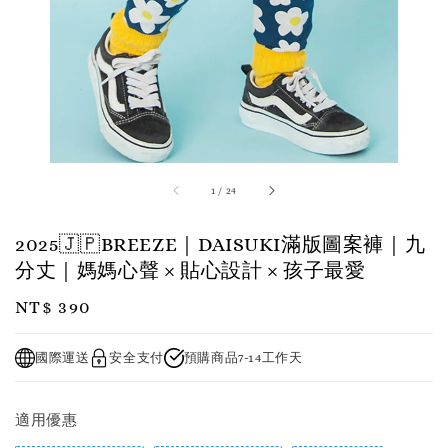
1
/
24
2025🇯🇵BREEZE｜DAISUKI滿版圖案褲｜九
分丈｜媽媽心聲 × 貼心設計 × 孩子最愛
Regular
NT$ 390
price
國際運送
安全支付
預購商品7-14工作天
適用優惠