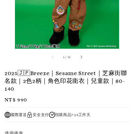
1
/
10
2025🇯🇵Breeze｜Sesame Street｜芝麻街聯
名款｜2色2柄｜角色印花衛衣｜兒童款｜80-
140
Regular
NT$ 990
price
國際運送
安全支付
預購商品7-14工作天
適用優惠