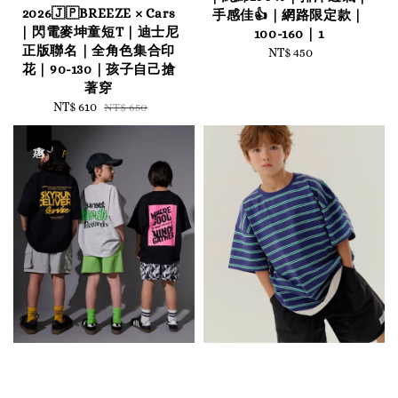
2026🇯🇵BREEZE × Cars
手感佳👍｜網路限定款｜
｜閃電麥坤童短T｜迪士尼
100-160｜1
正版聯名｜全角色集合印
NT$ 450
Regular
花｜90-130｜孩子自己搶
price
著穿
Sale
NT$ 610
Regular
NT$ 650
price
price
優惠