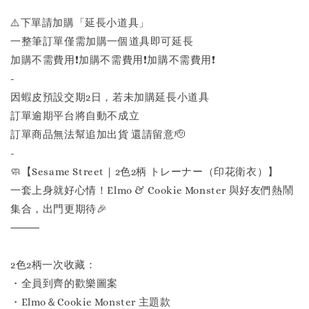
⚠️下單請加購「延長小道具」
一整筆訂單僅需加購一個道具即可延長
加購不需費用❗️加購不需費用❗️加購不需費用❗️
-
因蝦皮預設交期2日，若未加購延長小道具
訂單逾期平台將自動不成立
訂單商品無法幫追加出貨 還請留意🫡
-
🧼【Sesame Street｜2色2柄 トレーナー（印花衛衣）】
一套上身就好心情！Elmo & Cookie Monster 與好友們熱鬧
集合，出門更期待🎉
⸻
2色2柄一次收藏：
・全員到齊的歡樂圖案
・Elmo＆Cookie Monster 主題款