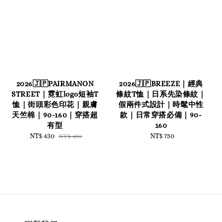
2026🇯🇵PAIRMANON
2026🇯🇵BREEZE｜經典
STREET｜霓虹logo短袖T
條紋T恤｜日系先染條紋｜
恤｜街頭彩色印花｜親膚
假兩件式設計｜時髦中性
天竺棉｜90-160｜穿搭超
款｜日常穿搭必備｜90-
有型
160
Sale
NT$ 430
Regular
NT$ 750
Regular
NT$ 450
price
price
price