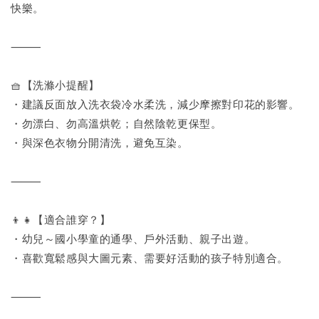
快樂。
⸻
🧺【洗滌小提醒】
・建議反面放入洗衣袋冷水柔洗，減少摩擦對印花的影響。
・勿漂白、勿高溫烘乾；自然陰乾更保型。
・與深色衣物分開清洗，避免互染。
⸻
👦👧【適合誰穿？】
・幼兒～國小學童的通學、戶外活動、親子出遊。
・喜歡寬鬆感與大圖元素、需要好活動的孩子特別適合。
⸻