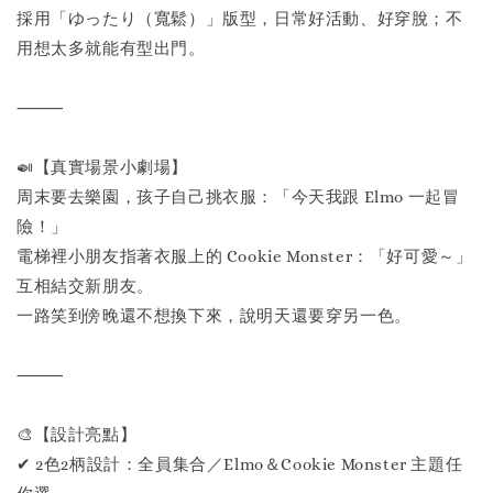
採用「ゆったり（寬鬆）」版型，日常好活動、好穿脫；不
用想太多就能有型出門。
⸻
🍛【真實場景小劇場】
周末要去樂園，孩子自己挑衣服：「今天我跟 Elmo 一起冒
險！」
電梯裡小朋友指著衣服上的 Cookie Monster：「好可愛～」
互相結交新朋友。
一路笑到傍晚還不想換下來，說明天還要穿另一色。
⸻
🎨【設計亮點】
✔ 2色2柄設計：全員集合／Elmo＆Cookie Monster 主題任