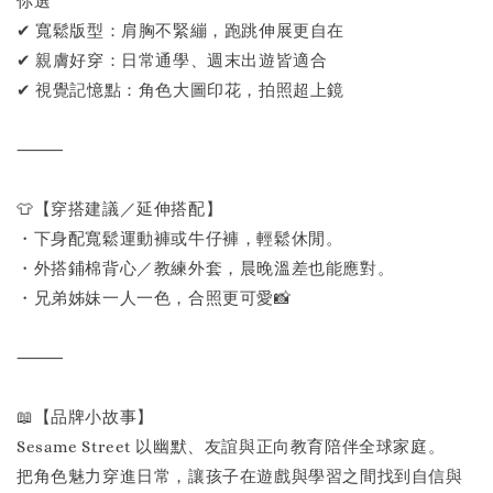
你選
✔ 寬鬆版型：肩胸不緊繃，跑跳伸展更自在
✔ 親膚好穿：日常通學、週末出遊皆適合
✔ 視覺記憶點：角色大圖印花，拍照超上鏡
⸻
👕【穿搭建議／延伸搭配】
・下身配寬鬆運動褲或牛仔褲，輕鬆休閒。
・外搭鋪棉背心／教練外套，晨晚溫差也能應對。
・兄弟姊妹一人一色，合照更可愛📸
⸻
📖【品牌小故事】
Sesame Street 以幽默、友誼與正向教育陪伴全球家庭。
把角色魅力穿進日常，讓孩子在遊戲與學習之間找到自信與