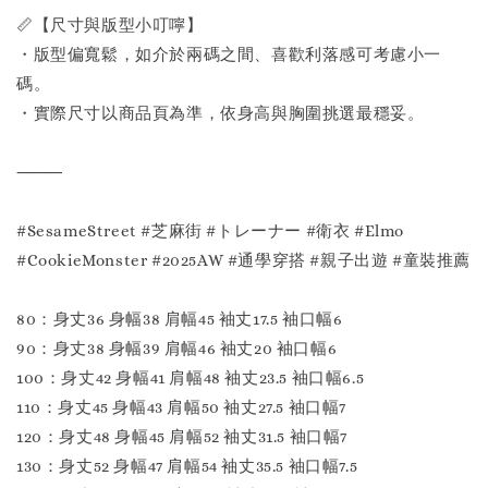
📏【尺寸與版型小叮嚀】
・版型偏寬鬆，如介於兩碼之間、喜歡利落感可考慮小一
碼。
・實際尺寸以商品頁為準，依身高與胸圍挑選最穩妥。
⸻
#SesameStreet #芝麻街 #トレーナー #衛衣 #Elmo
#CookieMonster #2025AW #通學穿搭 #親子出遊 #童裝推薦
80：身丈36 身幅38 肩幅45 袖丈17.5 袖口幅6
90：身丈38 身幅39 肩幅46 袖丈20 袖口幅6
100：身丈42 身幅41 肩幅48 袖丈23.5 袖口幅6.5
110：身丈45 身幅43 肩幅50 袖丈27.5 袖口幅7
120：身丈48 身幅45 肩幅52 袖丈31.5 袖口幅7
130：身丈52 身幅47 肩幅54 袖丈35.5 袖口幅7.5