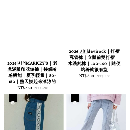
2026🇯🇵devirock｜打褶
寬管褲｜立體前雙打褶｜
2026🇯🇵MARKEY'S｜老
水洗純棉｜100-160｜隨便
虎滿版印花短褲｜接觸冷
站著就很有型
感機能｜夏季輕量｜80-
Sale
NT$ 800
Regular
NT$ 850
150｜熱天摸起來涼涼的
price
price
Sale
NT$ 560
Regular
NT$ 590
price
price
優惠
優惠