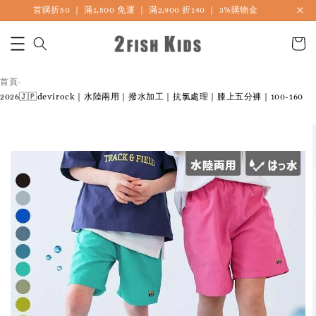
首購折50 ｜ 滿1,500 免運 ｜ 滿2,900 折140 ｜ 3%購物金
🎏 LINE海外連線社團開放加入中
首頁
›
2026🇯🇵devirock｜水陸兩用｜撥水加工｜抗氯處理｜膝上五分褲｜100-160