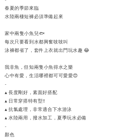
春夏的季節來臨
水陸兩棲短褲必須準備起來
家中兩隻小魚兒🐟
每次只要看到水都興奮吱吱叫
泳褲都省了，套件上衣就出門玩水趣 😂
我非魚，但知兩隻小魚得水之樂
心中有愛，生活哪裡都可可愛愛😍
-
▴ 長度剛好，素面好搭配
▴ 日常穿搭特有型‼️
▴ 抗氯處理，非常適合下水游泳
▴ 水陸兩用，撥水加工，夏季玩水必備
-
顏色