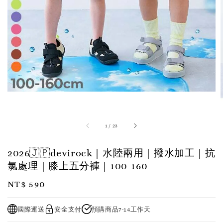
1
/
23
2026🇯🇵devirock｜水陸兩用｜撥水加工｜抗
氯處理｜膝上五分褲｜100-160
Regular
NT$ 590
price
國際運送
安全支付
預購商品7-14工作天