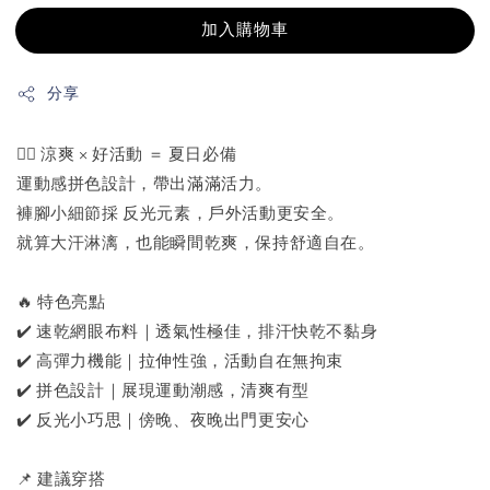
加入購物車
分享
🏃‍♂️ 涼爽 × 好活動 ＝ 夏日必備
運動感拼色設計，帶出滿滿活力。
褲腳小細節採 反光元素，戶外活動更安全。
就算大汗淋漓，也能瞬間乾爽，保持舒適自在。
🔥 特色亮點
✔️ 速乾網眼布料｜透氣性極佳，排汗快乾不黏身
✔️ 高彈力機能｜拉伸性強，活動自在無拘束
✔️ 拼色設計｜展現運動潮感，清爽有型
✔️ 反光小巧思｜傍晚、夜晚出門更安心
📌 建議穿搭