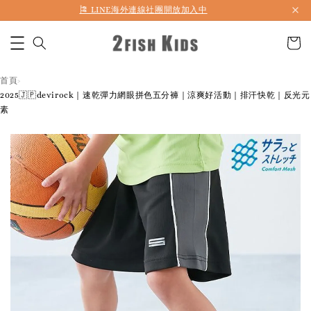
🎏 LINE海外連線社團開放加入中
首頁
›
2025🇯🇵devirock｜速乾彈力網眼拼色五分褲｜涼爽好活動｜排汗快乾｜反光元
素