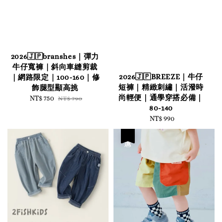
2026🇯🇵branshes｜彈力
牛仔寬褲｜斜向車縫剪裁
2026🇯🇵BREEZE｜牛仔
｜網路限定｜100-160｜修
短褲｜精緻刺繡｜活潑時
飾腿型顯高挑
尚輕便｜通學穿搭必備｜
Sale
NT$ 750
Regular
NT$ 790
80-140
price
price
NT$ 990
Regular
price
優惠