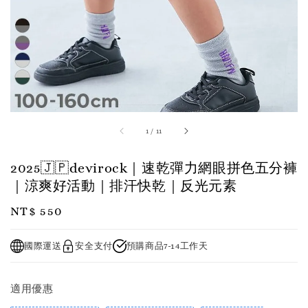
1
/
11
2025🇯🇵devirock｜速乾彈力網眼拼色五分褲
｜涼爽好活動｜排汗快乾｜反光元素
Regular
NT$ 550
price
國際運送
安全支付
預購商品7-14工作天
適用優惠