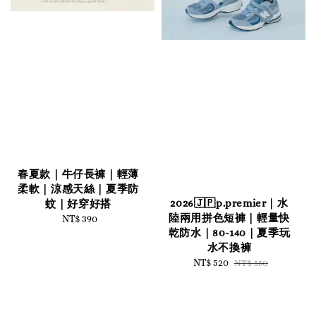
春夏款｜牛仔長褲｜輕薄
柔軟｜涼感天絲｜夏季防
2026🇯🇵p.premier｜水
蚊｜好穿好搭
陸兩用拼色短褲｜輕量快
NT$ 390
Regular
乾防水｜80-140｜夏季玩
price
水不換褲
Sale
NT$ 520
Regular
NT$ 550
price
price