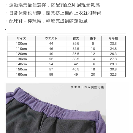
・運動場景最佳選擇，搭配T恤立即展現元氣感
・日常休閒也能穿，隨意搭上簡約上衣就很時尚
・配球鞋＋棒球帽，輕鬆完成街頭運動風
-