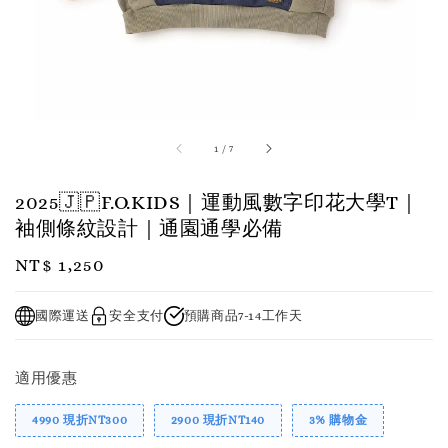
1
/
7
2025🇯🇵F.O.KIDS｜運動風數字印花大學T｜
袖側條紋設計｜通園通學必備
Regular
NT$ 1,250
price
國際運送
安全支付
預購商品7-14工作天
適用優惠
4990 現折NT300
2900 現折NT140
3% 購物金