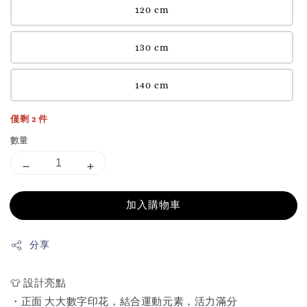
120 cm
130 cm
140 cm
僅剩 2 件
數量
加入購物車
分享
👕 設計亮點
・正面 大大數字印花，結合運動元素，活力滿分