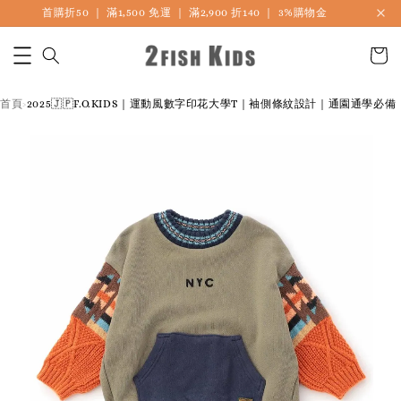
首購折50 ｜ 滿1,500 免運 ｜ 滿2,900 折140 ｜ 3%購物金
首頁
2025🇯🇵F.O.KIDS｜運動風數字印花大學T｜袖側條紋設計｜通園通學必備
›