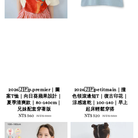
2026🇯🇵p.premier｜圖
2026🇯🇵petitmain｜撞
案T恤｜向日葵蘋果設計｜
色領滾邊短T｜復古印花｜
夏季清爽款｜80-140cm｜
涼感速乾｜100-140｜早上
兄妹配套穿著版
起床輕鬆穿搭
Sale
NT$ 560
Regular
Sale
NT$ 520
Regular
NT$ 590
NT$ 550
price
price
price
price