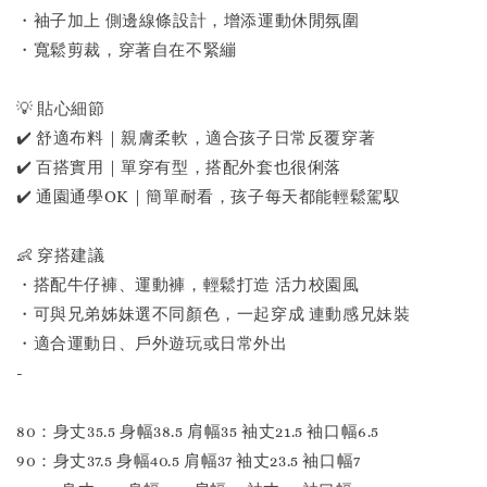
・袖子加上 側邊線條設計，增添運動休閒氛圍
・寬鬆剪裁，穿著自在不緊繃
💡 貼心細節
✔️ 舒適布料｜親膚柔軟，適合孩子日常反覆穿著
✔️ 百搭實用｜單穿有型，搭配外套也很俐落
✔️ 通園通學OK｜簡單耐看，孩子每天都能輕鬆駕馭
👶 穿搭建議
・搭配牛仔褲、運動褲，輕鬆打造 活力校園風
・可與兄弟姊妹選不同顏色，一起穿成 連動感兄妹裝
・適合運動日、戶外遊玩或日常外出
-
80：身丈35.5 身幅38.5 肩幅35 袖丈21.5 袖口幅6.5
90：身丈37.5 身幅40.5 肩幅37 袖丈23.5 袖口幅7