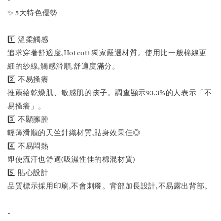
✨ 5大特色優勢
1️⃣ 溫柔觸感
追求穿著舒適度,Hotcott獨家嚴選材質。使用比一般棉線更
細的紗線,觸感滑順,舒適度滿分。
2️⃣ 不易搔癢
推薦給乾燥肌、敏感肌的孩子。調查顯示93.3%的人表示「不
易搔癢」。
3️⃣ 不顯臃腫
輕薄滑順的天竺針織材質,貼身效果佳◎
4️⃣ 不易悶熱
即使流汗也舒適(吸濕性佳的棉混材質)
5️⃣ 貼心設計
品質標示採用印刷,不會刺癢。背部加長設計,不易露出背部。
-