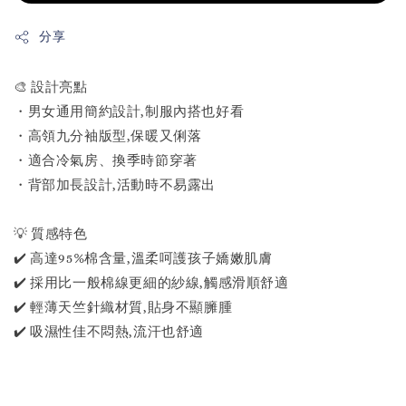
分享
🎨 設計亮點
・男女通用簡約設計,制服內搭也好看
・高領九分袖版型,保暖又俐落
・適合冷氣房、換季時節穿著
・背部加長設計,活動時不易露出
💡 質感特色
✔️ 高達95%棉含量,溫柔呵護孩子嬌嫩肌膚
✔️ 採用比一般棉線更細的紗線,觸感滑順舒適
✔️ 輕薄天竺針織材質,貼身不顯臃腫
✔️ 吸濕性佳不悶熱,流汗也舒適
-