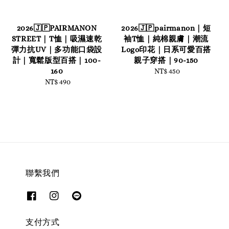
2026🇯🇵PAIRMANON
2026🇯🇵pairmanon｜短
STREET｜T恤｜吸濕速乾
袖T恤｜純棉親膚｜潮流
彈力抗UV｜多功能口袋設
Logo印花｜日系可愛百搭
計｜寬鬆版型百搭｜100-
親子穿搭｜90-150
160
NT$ 450
Regular
NT$ 490
Regular
price
price
聯繫我們
支付方式