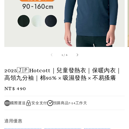
1
/
6
2025🇯🇵Hotcott｜兒童發熱衣｜保暖內衣｜
高領九分袖｜棉95% × 吸濕發熱 × 不易搔癢
Regular
NT$ 490
price
國際運送
安全支付
預購商品7-14工作天
適用優惠