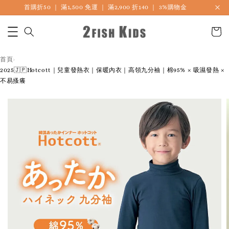
首購折50 ｜ 滿1,500 免運 ｜ 滿2,900 折140 ｜ 3%購物金
首頁
›
2025🇯🇵Hotcott｜兒童發熱衣｜保暖內衣｜高領九分袖｜棉95% × 吸濕發熱 ×
不易搔癢