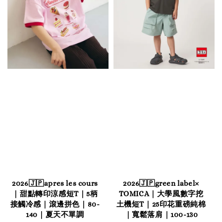
2026🇯🇵apres les cours
2026🇯🇵green label×
｜甜點轉印涼感短T｜5柄
TOMICA｜大學風數字挖
接觸冷感｜滾邊拼色｜80-
土機短T｜25印花重磅純棉
140｜夏天不單調
｜寬鬆落肩｜100-130