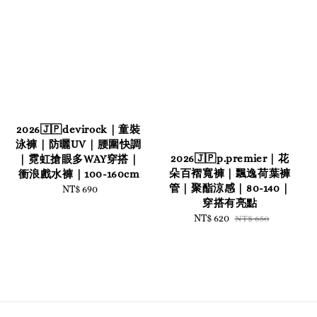
2026🇯🇵devirock｜童裝
泳褲｜防曬UV｜腰圍快調
2026🇯🇵p.premier｜花
｜霓虹搶眼多WAY穿搭｜
朵百褶寬褲｜飄逸荷葉褲
衝浪戲水褲｜100-160cm
管｜聚酯涼感｜80-140｜
NT$ 690
Regular
穿搭有亮點
price
Sale
NT$ 620
Regular
NT$ 650
price
price