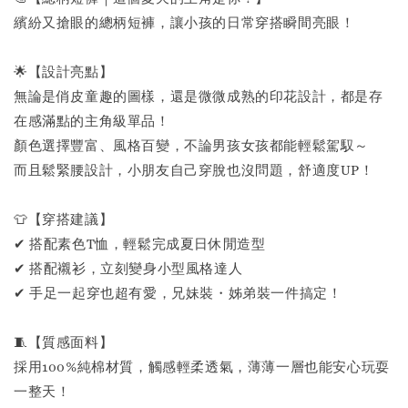
繽紛又搶眼的總柄短褲，讓小孩的日常穿搭瞬間亮眼！
🌟【設計亮點】
無論是俏皮童趣的圖樣，還是微微成熟的印花設計，都是存
在感滿點的主角級單品！
顏色選擇豐富、風格百變，不論男孩女孩都能輕鬆駕馭～
而且鬆緊腰設計，小朋友自己穿脫也沒問題，舒適度UP！
👕【穿搭建議】
✔ 搭配素色T恤，輕鬆完成夏日休閒造型
✔ 搭配襯衫，立刻變身小型風格達人
✔ 手足一起穿也超有愛，兄妹裝・姊弟裝一件搞定！
🧵【質感面料】
採用100%純棉材質，觸感輕柔透氣，薄薄一層也能安心玩耍
一整天！