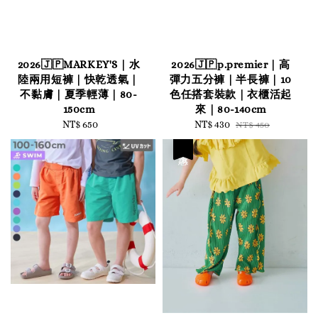
2026🇯🇵MARKEY'S｜水
2026🇯🇵p.premier｜高
陸兩用短褲｜快乾透氣｜
彈力五分褲｜半長褲｜10
不黏膚｜夏季輕薄｜80-
色任搭套裝款｜衣櫃活起
150cm
來｜80-140cm
NT$ 650
Regular
Sale
NT$ 430
Regular
NT$ 450
price
price
price
優惠