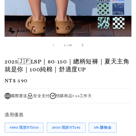
1
/
19
2025🇯🇵LSP｜80-150｜總柄短褲｜夏天主角
就是你｜100純棉｜舒適度UP
Regular
NT$ 590
price
國際運送
安全支付
預購商品7-14工作天
適用優惠
4990 現折NT300
2900 現折NT140
3% 購物金