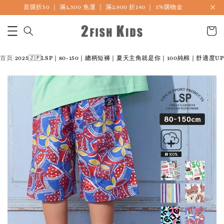
首購折50 ｜ 滿1,500 免運 ｜ 滿2,900 折140 ｜ 3%購物金
🎏 LINE海外連線社團開放加入中
首頁
2025🇯🇵LSP｜80-150｜總柄短褲｜夏天主角就是你｜100純棉｜舒適度UP
›