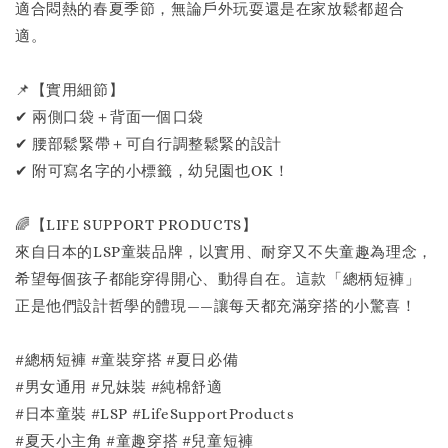
適合悶熱的春夏季節，無論戶外玩耍還是在家放鬆都超合
適。
📌【實用細節】
✔ 兩側口袋＋背面一個口袋
✔ 腰部鬆緊帶＋可自行調整鬆緊的設計
✔ 附可寫名字的小標籤，幼兒園也OK！
🌈【LIFE SUPPORT PRODUCTS】
來自日本的LSP童裝品牌，以實用、耐穿又不失童趣為理念，
希望每個孩子都能穿得開心、動得自在。這款「總柄短褲」
正是他們設計哲學的體現——讓每天都充滿穿搭的小驚喜！
#總柄短褲 #童裝穿搭 #夏日必備
#男女通用 #兄妹裝 #純棉舒適
#日本童裝 #LSP #LifeSupportProducts
#夏天小主角 #童趣穿搭 #兒童短褲