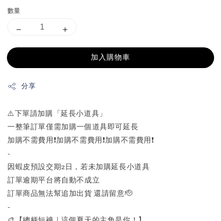
數量
加入購物車
分享
⚠️下單請加購「延長小道具」
一整筆訂單僅需加購一個道具即可延長
加購不需費用❗️加購不需費用❗️加購不需費用❗️
-
因蝦皮預設交期2日，若未加購延長小道具
訂單逾期平台將自動不成立
訂單商品無法幫追加出貨 還請留意🫡
-
🎨【總柄短褲｜這個夏天的主角是你！】