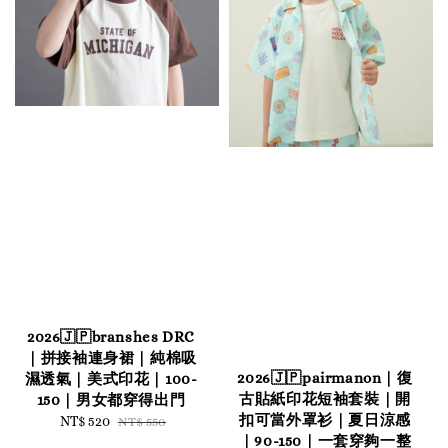
2026🇯🇵branshes DRC
｜拼接袖連身裙｜純棉吸
2026🇯🇵pairmanon｜復
濕透氣｜美式印花｜100-
古貼紙印花短袖套裝｜開
150｜男女都穿得出門
扣可當外罩衫｜夏日涼感
Sale
NT$ 520
Regular
NT$ 550
｜90-150｜一套穿夠一整
price
price