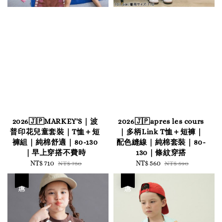
2026🇯🇵MARKEY'S｜波
2026🇯🇵apres les cours
普印花兒童套裝｜T恤＋短
｜多柄Link T恤＋短褲｜
褲組｜純棉舒適｜80-130
配色縫線｜純棉套裝｜80-
｜早上穿搭不費時
130｜條紋穿搭
Sale
NT$ 710
Regular
Sale
NT$ 560
Regular
NT$ 750
NT$ 590
price
price
price
price
優惠
優惠