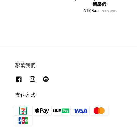
個暑假
Sale
NT$ 940
Regular
NT$ 990
price
price
聯繫我們
支付方式