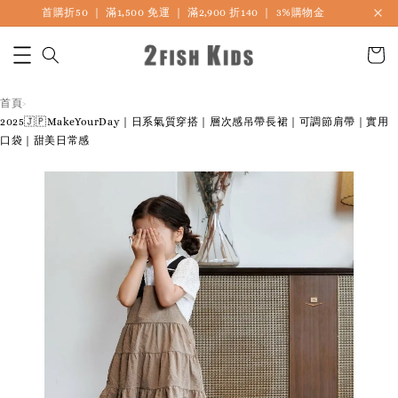
首購折50 ｜ 滿1,500 免運 ｜ 滿2,900 折140 ｜ 3%購物金
首頁
›
2025🇯🇵MakeYourDay｜日系氣質穿搭｜層次感吊帶長裙｜可調節肩帶｜實用
口袋｜甜美日常感