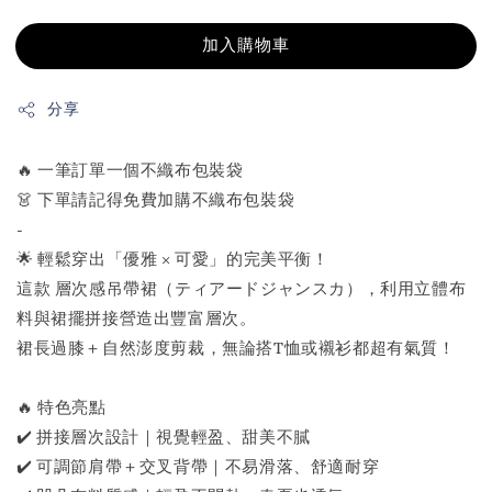
加入購物車
分享
🔥 一筆訂單一個不織布包裝袋
👗 下單請記得免費加購不織布包裝袋
-
🌟 輕鬆穿出「優雅 × 可愛」的完美平衡！
這款 層次感吊帶裙（ティアードジャンスカ），利用立體布
料與裙擺拼接營造出豐富層次。
裙長過膝＋自然澎度剪裁，無論搭T恤或襯衫都超有氣質！
🔥 特色亮點
✔️ 拼接層次設計｜視覺輕盈、甜美不膩
✔️ 可調節肩帶＋交叉背帶｜不易滑落、舒適耐穿