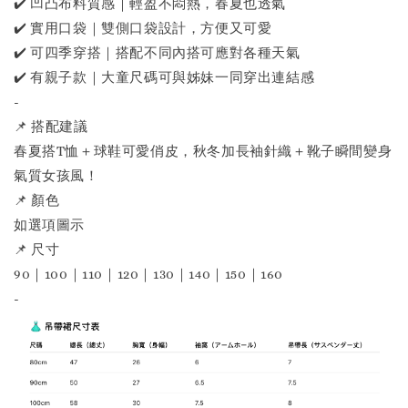
✔️ 凹凸布料質感｜輕盈不悶熱，春夏也透氣
✔️ 實用口袋｜雙側口袋設計，方便又可愛
✔️ 可四季穿搭｜搭配不同內搭可應對各種天氣
✔️ 有親子款｜大童尺碼可與姊妹一同穿出連結感
-
📌 搭配建議
春夏搭T恤＋球鞋可愛俏皮，秋冬加長袖針織＋靴子瞬間變身
氣質女孩風！
📌 顏色
如選項圖示
📌 尺寸
90｜100｜110｜120｜130｜140｜150｜160
-