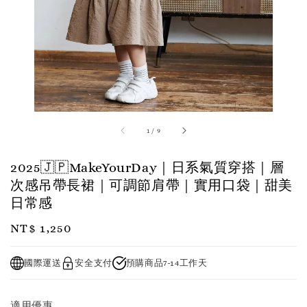
1
/
9
2025🇯🇵MakeYourDay｜日系氣質穿搭｜層
次感吊帶長裙｜可調節肩帶｜實用口袋｜甜美
日常感
Regular
NT$ 1,250
price
國際運送
安全支付
預購商品7-14工作天
適用優惠