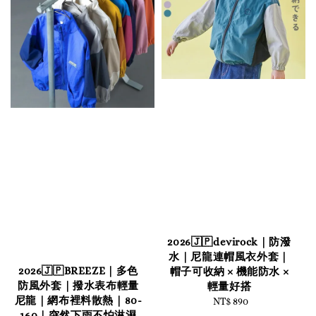
2026🇯🇵devirock｜防潑
水｜尼龍連帽風衣外套｜
2026🇯🇵BREEZE｜多色
帽子可收納 × 機能防水 ×
防風外套｜撥水表布輕量
輕量好搭
尼龍｜網布裡料散熱｜80-
NT$ 890
Regular
160｜突然下雨不怕淋濕
price