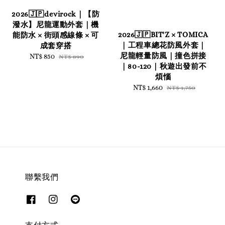
2026🇯🇵devirock｜【防
潑水】尼龍運動外套｜機
2026🇯🇵BIT'Z × TOMICA
能防水 × 街頭感線條 × 可
｜工程車總花防風外套｜
成套穿搭
尼龍輕量防風｜撞色拼接
Sale
NT$ 850
Regular
NT$ 890
｜80-120｜秋遊出發前不
price
price
煩惱
Sale
NT$ 1,660
Regular
NT$ 1,750
price
price
聯繫我們