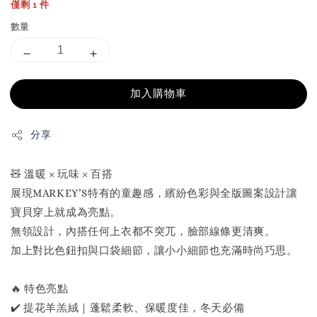
僅剩 1 件
數量
加入購物車
分享
🧸 溫暖 × 玩味 × 百搭
展現MARKEY’S特有的童趣感，繽紛色彩與全版圖案設計讓
寶貝穿上就成為亮點。
無領設計，內搭任何上衣都不突兀，臉部線條更清爽。
加上對比色鈕扣與口袋細節，讓小小細節也充滿時尚巧思。
🔥 特色亮點
✔️ 提花羊羔絨｜蓬鬆柔軟、保暖度佳，冬天必備