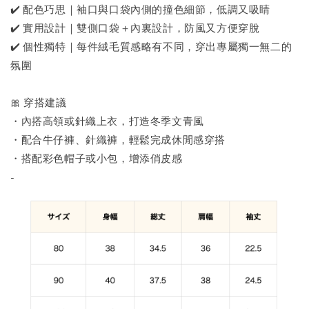
✔️ 配色巧思｜袖口與口袋內側的撞色細節，低調又吸睛
✔️ 實用設計｜雙側口袋＋內裏設計，防風又方便穿脫
✔️ 個性獨特｜每件絨毛質感略有不同，穿出專屬獨一無二的
氛圍
🎀 穿搭建議
・內搭高領或針織上衣，打造冬季文青風
・配合牛仔褲、針織褲，輕鬆完成休閒感穿搭
・搭配彩色帽子或小包，增添俏皮感
-