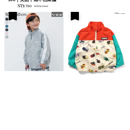
Sale
NT$ 750
Regular
NT$ 790
price
price
優惠
優惠