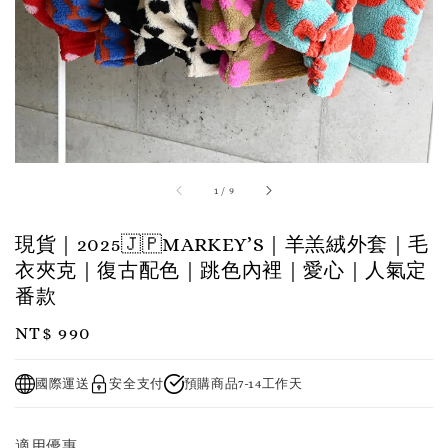
1
/
9
現貨｜2025🇯🇵MARKEY’S｜羊羔絨外套｜毛
衣夾克｜復古配色｜跳色內裡｜愛心｜人氣定
番款
Regular
NT$ 990
price
國際運送
安全支付
預購商品7-14工作天
適用優惠