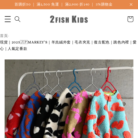
首購折50 ｜ 滿1,500 免運 ｜ 滿2,900 折140 ｜ 3%購物金
首頁
›
現貨｜2025🇯🇵MARKEY’S｜羊羔絨外套｜毛衣夾克｜復古配色｜跳色內裡｜愛
心｜人氣定番款