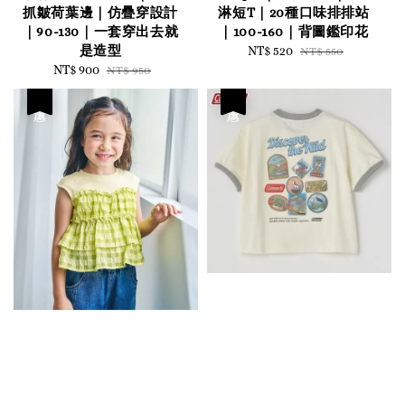
抓皺荷葉邊｜仿疊穿設計
淋短T｜20種口味排排站
｜90-130｜一套穿出去就
｜100-160｜背圖鑑印花
是造型
Sale
NT$ 520
Regular
NT$ 550
Sale
NT$ 900
Regular
price
price
NT$ 950
price
price
優惠
優惠