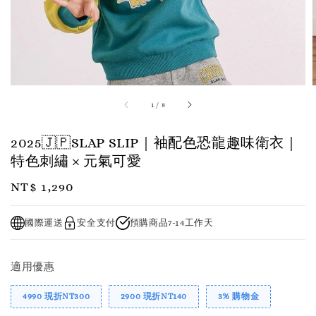
1
/
8
2025🇯🇵SLAP SLIP｜袖配色恐龍趣味衛衣｜
特色刺繡 × 元氣可愛
Regular
NT$ 1,290
price
國際運送
安全支付
預購商品7-14工作天
適用優惠
4990 現折NT300
2900 現折NT140
3% 購物金