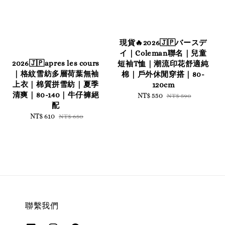
現貨🔥2026🇯🇵バースデ
イ｜Coleman聯名｜兒童
2026🇯🇵apres les cours
短袖T恤｜潮流印花舒適純
｜格紋雪紡多層荷葉無袖
棉｜戶外休閒穿搭｜80-
上衣｜棉質拼雪紡｜夏季
120cm
清爽｜80-140｜牛仔褲絕
Sale
NT$ 550
Regular
NT$ 590
配
price
price
Sale
NT$ 610
Regular
NT$ 650
price
price
聯繫我們