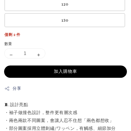
120
130
僅剩 2 件
數量
加入購物車
分享
🧵 設計亮點
・袖子做撞色設計，整件更有層次感
・兩色兩款不同圖案，會讓人忍不住想「兩色都想收」
・部分圖案採用立體刺繡/ワッペン，有觸感、細節加分