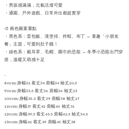
・男孩感滿滿，元氣活潑可愛
・通園、戶外遊戲、日常外出都超實穿
🎨 兩色圖案重點
・黑色系：蛋包飯、漢堡排、炸蝦、布丁 → 童趣「小朋友
餐」主題，可愛到肚子餓！
・綠色系：戴耳罩、毛帽、圍巾的恐龍 → 冬季小恐龍出門穿
搭，溫暖又萌感十足
-
80cm:身幅32 着丈34 肩幅34 袖丈20.5
90cm:身幅33.5 着丈36 肩幅36 袖丈23
100cm:身幅35.5 着丈39 肩幅38 袖丈27
110cm:身幅37 着丈42 肩幅40 袖丈31
120cm:身幅39.5 着丈45.5 肩幅42.5 袖丈34.5
130cm:身幅42 着丈49 肩幅45 袖丈38