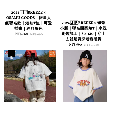
2026🇯🇵BREEZE ×
OSAMU GOODS｜限量人
2026🇯🇵BREEZE × 蠟筆
氣聯名款｜短袖T恤｜可愛
小新｜聯名圖案短T｜水洗
插畫｜經典角色
刷舊加工｜80-130｜穿上
Sale
NT$ 650
Regular
NT$ 690
去就是資深老粉感覺
price
price
Sale
NT$ 990
Regular
NT$ 1,050
price
price
優惠