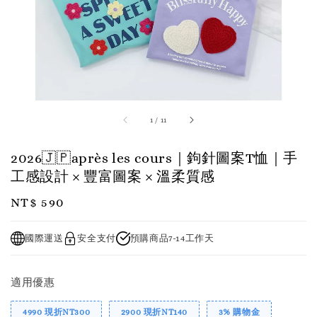
1
/
11
2026🇯🇵après les cours｜鉤針圖案T恤｜手
工感設計 × 豐富圖案 × 溫柔質感
Regular
NT$ 590
price
國際運送
安全支付
預購商品7-14工作天
適用優惠
4990 現折NT300
2900 現折NT140
3% 購物金