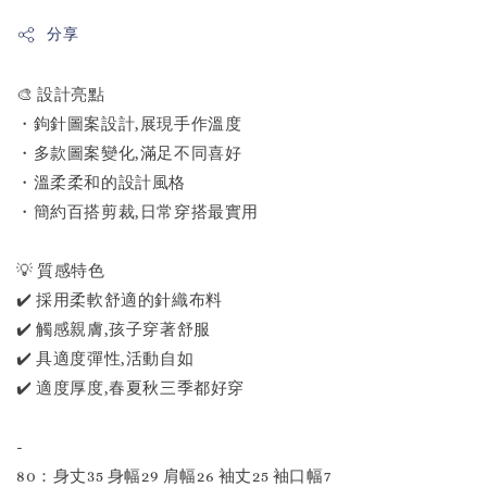
分享
🎨 設計亮點
・鉤針圖案設計,展現手作溫度
・多款圖案變化,滿足不同喜好
・溫柔柔和的設計風格
・簡約百搭剪裁,日常穿搭最實用
💡 質感特色
✔️ 採用柔軟舒適的針織布料
✔️ 觸感親膚,孩子穿著舒服
✔️ 具適度彈性,活動自如
✔️ 適度厚度,春夏秋三季都好穿
-
80：身丈35 身幅29 肩幅26 袖丈25 袖口幅7