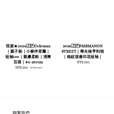
現貨🔥2026🇯🇵Coleman
2026🇯🇵PAIRMANON
｜親子裝｜小夥伴背圖｜
STREET｜華夫格亨利領
短袖tee｜親膚柔軟｜清爽
｜格紋滾邊印花短袖｜
百搭｜80-150cm
NT$ 550
Regular
Sale
NT$ 550
Regular
price
NT$ 590
price
price
聯繫我們