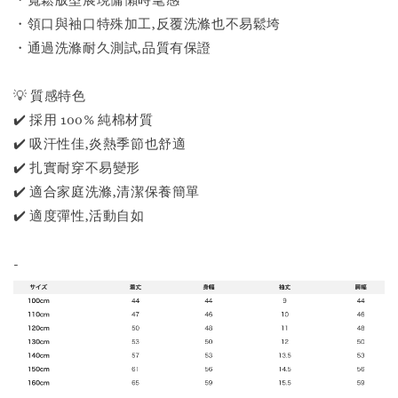
・寬鬆版型展現慵懶時髦感
・領口與袖口特殊加工,反覆洗滌也不易鬆垮
・通過洗滌耐久測試,品質有保證
💡 質感特色
✔️ 採用 100% 純棉材質
✔️ 吸汗性佳,炎熱季節也舒適
✔️ 扎實耐穿不易變形
✔️ 適合家庭洗滌,清潔保養簡單
✔️ 適度彈性,活動自如
-