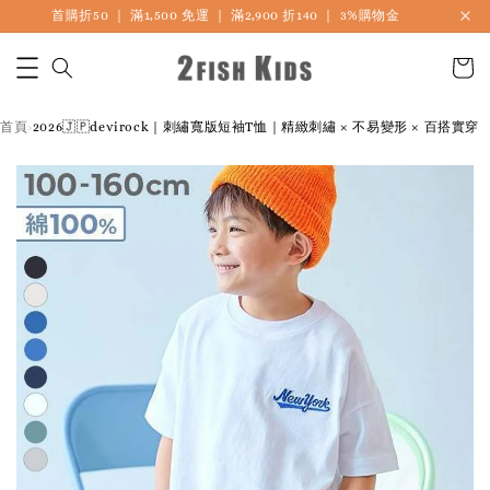
首購折50 ｜ 滿1,500 免運 ｜ 滿2,900 折140 ｜ 3%購物金
首頁
2026🇯🇵devirock｜刺繡寬版短袖T恤｜精緻刺繡 × 不易變形 × 百搭實穿
›