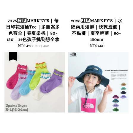
2026🇯🇵MARKEY'S｜每
2026🇯🇵MARKEY'S｜水
日印花短袖Tee｜多圖案多
陸兩用短褲｜快乾透氣｜
色齊全｜春夏柔棉｜80-
不黏膚｜夏季輕薄｜80-
150｜14色孩子挑到想全拿
150cm
Sale
NT$ 420
Regular
NT$ 650
Regular
NT$ 450
price
price
price
優惠