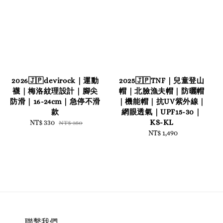
2026🇯🇵devirock｜運動
2025🇯🇵TNF｜兒童登山
襪｜梅洛紋理設計｜腳尖
帽｜北臉漁夫帽｜防曬帽
防滑｜16-24cm｜急停不滑
｜機能帽｜抗UV紫外線｜
款
網眼透氣｜UPF15-30｜
KS-KL
Sale
NT$ 330
Regular
NT$ 350
price
price
NT$ 1,490
Regular
price
聯繫我們