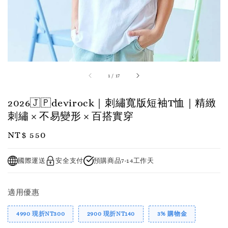
1
/
17
2026🇯🇵devirock｜刺繡寬版短袖T恤｜精緻
刺繡 × 不易變形 × 百搭實穿
Regular
NT$ 550
price
國際運送
安全支付
預購商品7-14工作天
適用優惠
4990 現折NT300
2900 現折NT140
3% 購物金