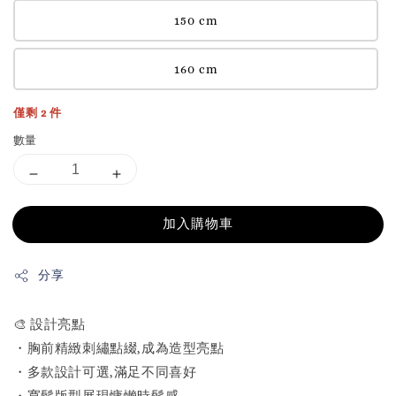
150 cm
160 cm
僅剩 2 件
數量
加入購物車
分享
🎨 設計亮點
・胸前精緻刺繡點綴,成為造型亮點
・多款設計可選,滿足不同喜好