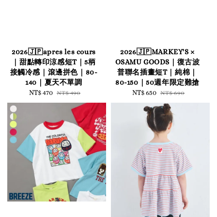
2026🇯🇵apres les cours
2026🇯🇵MARKEY'S ×
｜甜點轉印涼感短T｜5柄
OSAMU GOODS｜復古波
接觸冷感｜滾邊拼色｜80-
普聯名插畫短T｜純棉｜
140｜夏天不單調
80-150｜50週年限定難搶
Sale
NT$ 470
Regular
Sale
NT$ 650
Regular
NT$ 490
NT$ 690
price
price
price
price