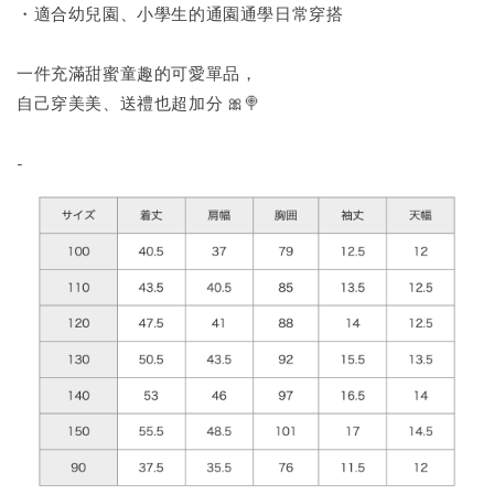
・適合幼兒園、小學生的通園通學日常穿搭
一件充滿甜蜜童趣的可愛單品，
自己穿美美、送禮也超加分 🎀🍭
-