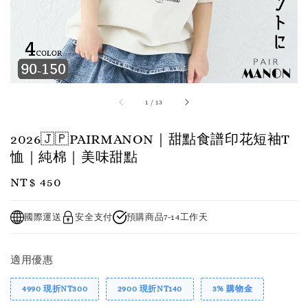
1
/
13
2026🇯🇵PAIRMANON｜甜點食譜印花短袖T
恤｜純棉｜美味甜點
Regular
NT$ 450
price
國際運送
安全支付
預購商品7-14工作天
適用優惠
4990 現折NT300
2900 現折NT140
3% 購物金