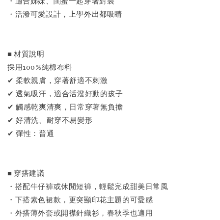
・適合姊妹、閨蜜一起穿著對裝
・活潑可愛設計，上學外出都吸睛
■ 材質說明
採用100%純棉布料
✔ 柔軟親膚，穿著舒適不刺激
✔ 透氣吸汗，適合活潑好動的孩子
✔ 觸感乾爽清爽，日常穿著無負擔
✔ 好清洗、耐穿不易變形
✔ 彈性：普通
■ 穿搭建議
・搭配牛仔褲或休閒短褲，輕鬆完成甜美日常風
・下搭素色裙款，更突顯印花主題的可愛感
・外搭薄外套或開襟針織衫，春秋季也適用