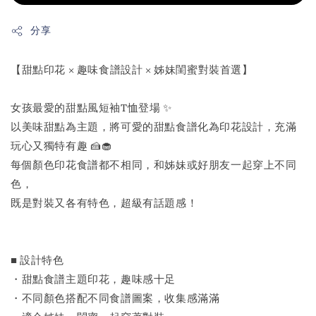
分享
【甜點印花 × 趣味食譜設計 × 姊妹閨蜜對裝首選】
女孩最愛的甜點風短袖T恤登場 ✨
以美味甜點為主題，將可愛的甜點食譜化為印花設計，充滿
玩心又獨特有趣 🍰🧁
每個顏色印花食譜都不相同，和姊妹或好朋友一起穿上不同
色，
既是對裝又各有特色，超級有話題感！
■ 設計特色
・甜點食譜主題印花，趣味感十足
・不同顏色搭配不同食譜圖案，收集感滿滿