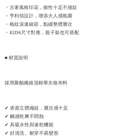
・古著風格印花，個性十足不撞款
・亨利領設計，增添大人感氛圍
・格紋滾邊細節，點綴整體層次
・KIDS尺寸對應，親子裝也可搭配
■ 材質說明
採用聚酯纖維混棉華夫格布料
✔ 表面立體織紋，層次感十足
✔ 觸感乾爽不悶熱
✔ 具吸水性與速乾機能
✔ 好清洗、耐穿不易變形