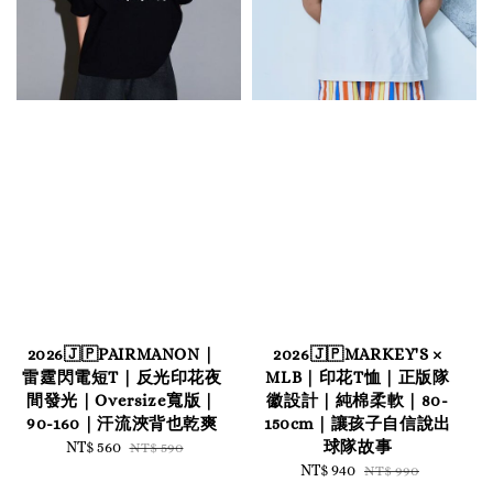
2026🇯🇵PAIRMANON｜
2026🇯🇵MARKEY'S ×
雷霆閃電短T｜反光印花夜
MLB｜印花T恤｜正版隊
間發光｜Oversize寬版｜
徽設計｜純棉柔軟｜80-
90-160｜汗流浹背也乾爽
150cm｜讓孩子自信說出
球隊故事
Sale
NT$ 560
Regular
NT$ 590
price
price
Sale
NT$ 940
Regular
NT$ 990
price
price