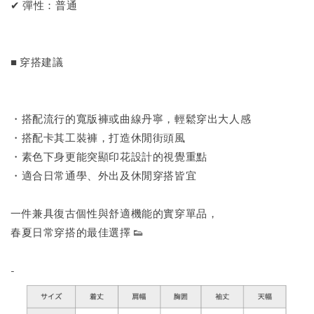
✔ 彈性：普通
■ 穿搭建議
・搭配流行的寬版褲或曲線丹寧，輕鬆穿出大人感
・搭配卡其工裝褲，打造休閒街頭風
・素色下身更能突顯印花設計的視覺重點
・適合日常通學、外出及休閒穿搭皆宜
一件兼具復古個性與舒適機能的實穿單品，
春夏日常穿搭的最佳選擇 👟
-