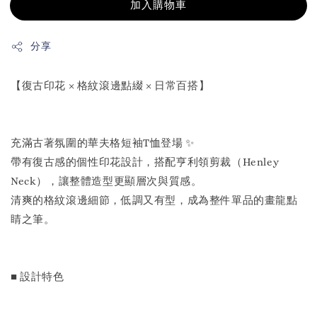
加入購物車
分享
【復古印花 × 格紋滾邊點綴 × 日常百搭】
充滿古著氛圍的華夫格短袖T恤登場 ✨
帶有復古感的個性印花設計，搭配亨利領剪裁（Henley
Neck），讓整體造型更顯層次與質感。
清爽的格紋滾邊細節，低調又有型，成為整件單品的畫龍點
睛之筆。
■ 設計特色