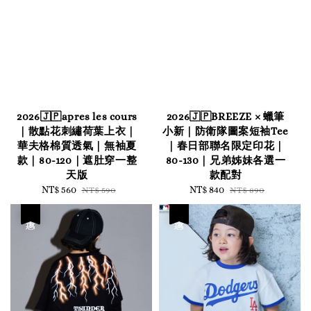
2026🇯🇵apres les cours
2026🇯🇵BREEZE × 蠟筆
｜散點花刺繡荷葉上衣｜
小新｜防衛隊圖案短袖Tee
華夫格棉質透氣｜無袖夏
｜春日部聯名限定印花｜
款｜80-120｜遮肚穿一整
80-130｜兄弟姊妹各選一
天版
款配對
Sale
NT$ 560
Regular
Sale
NT$ 840
Regular
NT$ 590
NT$ 890
price
price
price
price
優惠
優惠