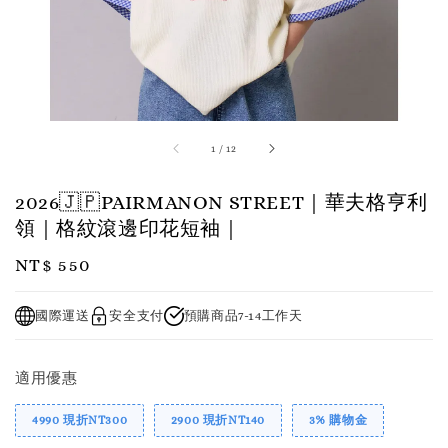
1
/
12
2026🇯🇵PAIRMANON STREET｜華夫格亨利
領｜格紋滾邊印花短袖｜
Regular
NT$ 550
price
國際運送
安全支付
預購商品7-14工作天
適用優惠
4990 現折NT300
2900 現折NT140
3% 購物金