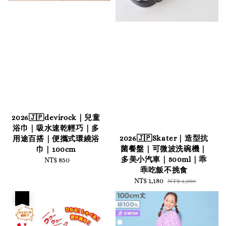
2026🇯🇵devirock｜兒童
浴巾｜吸水速乾輕巧｜多
2026🇯🇵Skater｜造型抗
用途百搭｜便攜式環繞浴
菌餐盤｜可微波洗碗機｜
巾｜100cm
多美小汽車｜500ml｜乖
NT$ 850
Regular
乖吃飯不挑食
price
Sale
NT$ 1,180
Regular
NT$ 1,250
price
price
優惠