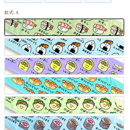
款式
: A