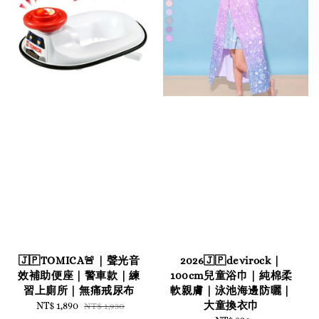
🇯🇵TOMICA🚨｜聲光音
2026🇯🇵devirock｜
效補助便座｜警車款｜練
100cm兒童浴巾｜純棉柔
習上廁所｜無痛戒尿布
軟親膚｜泳池海邊防曬｜
大童換衣巾
Sale
NT$ 1,890
Regular
NT$ 1,930