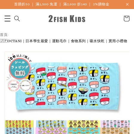
首購折50 ｜ 滿1,500 免運 ｜ 滿2,900 折140 ｜ 3%購物金
首頁
›
🇯🇵OCTANI｜日本學生最愛｜運動毛巾｜食物系列｜吸水快乾｜實用小禮物