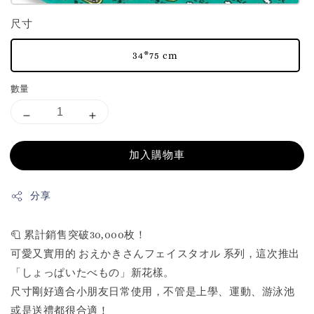
尺寸
34*75 cm
數量
加入購物車
分享
🧻 累計銷售突破30,000枚！
可愛又實用的 おえかきさんフェイスタオル 系列，這次推出
「しょっぱいたべもの」新花樣。
尺寸剛好適合小朋友日常使用，不管是上學、運動、游泳池
或是送禮都很合適！