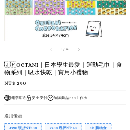
1
/
28
🇯🇵OCTANI｜日本學生最愛｜運動毛巾｜食
物系列｜吸水快乾｜實用小禮物
Regular
NT$ 290
price
國際運送
安全支付
預購商品7-14工作天
適用優惠
4990 現折NT300
2900 現折NT140
3% 購物金