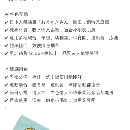
🔥 特色亮點
✔️ 日本人氣插畫「おえかきさん」圖案，獨特又療癒
✔️ 純棉材質，吸水快又柔軟，適合小朋友肌膚
✔️ 適用多種場合｜學校、幼稚園、保育園、運動會、泳池
✔️ 體積輕巧，方便隨身攜帶
✔️ 累計銷售 30,000 枚以上，品質＆人氣雙保證
📌 建議用途
✔️ 學校必備：擦汗、洗手後使用最剛好
✔️ 運動場合：體育祭、運動會、球隊活動都適合
✔️ 節日小禮：情人節、白色情人節或畢業紀念品都能送
✔️ 居家使用：浴室、廚房小毛巾，實用又可愛
-