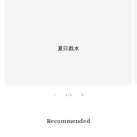
夏日戲水
accessibility.of
1
/
4
Recommended