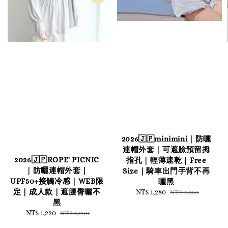
2026🇯🇵minimini｜防曬
連帽外套｜可遮臉預留拇
2026🇯🇵ROPE' PICNIC
指孔｜輕薄速乾｜Free
｜防曬連帽外套｜
Size｜騎車出門手背不再
UPF50+接觸冷感｜WEB限
曬黑
定｜成人款｜遮腰臀曬不
Sale
NT$ 1,280
Regular
NT$ 1,350
price
price
黑
Sale
NT$ 1,220
Regular
NT$ 1,290
price
price