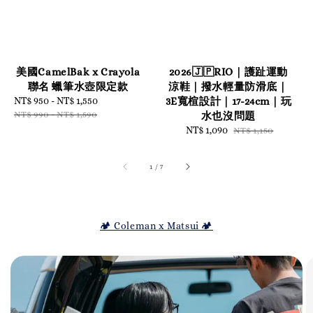
美國CamelBak x Crayola
2026🇯🇵RIO｜護趾運動
聯名 蠟筆水壺限定款
涼鞋｜撥水輕量防滑底｜
Sale
NT$ 950
-
NT$ 1,550
Regular
3E寬楦設計｜17-24cm｜玩
price
price
NT$ 990
-
NT$ 1,590
水也沒問題
Sale
NT$ 1,090
Regular
NT$ 1,150
price
price
1
/
7
🏕️ Coleman x Matsui 🏕️