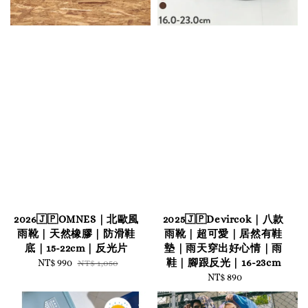
2026🇯🇵OMNES｜北歐風
2025🇯🇵Devircok｜八款
雨靴｜天然橡膠｜防滑鞋
雨靴｜超可愛｜居然有鞋
底｜15-22cm｜反光片
墊｜雨天穿出好心情｜雨
鞋｜腳跟反光｜16-23cm
Sale
NT$ 990
Regular
NT$ 1,050
price
price
NT$ 890
Regular
price