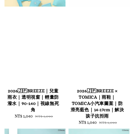
2026🇯🇵BREEZE｜兒童
2026🇯🇵BREEZE ×
雨衣｜透明視窗｜輕量防
TOMICA｜雨鞋｜
潑水｜90-140｜視線無死
TOMICA小汽車圖案｜防
角
滑亮藍色｜14-17cm｜解決
孩子抗拒雨
Sale
NT$ 1,040
Regular
NT$ 1,090
price
price
Sale
NT$ 1,040
Regular
NT$ 1,090
price
price
售完