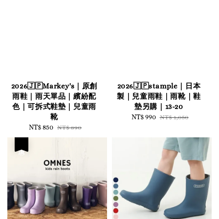
2026🇯🇵Markey's｜原創
2026🇯🇵stample｜日本
雨鞋｜雨天單品｜繽紛配
製｜兒童雨鞋｜雨靴｜鞋
色｜可拆式鞋墊｜兒童雨
墊另購｜13-20
靴
Sale
NT$ 990
Regular
NT$ 1,050
Sale
NT$ 850
Regular
price
price
NT$ 890
price
price
優惠