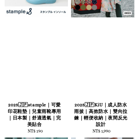
2025🇯🇵stample｜可愛
2025🇯🇵KiU｜成人防水
印花鞋墊｜兒童雨靴專用
雨披｜高效防水｜雙向拉
｜日本製｜舒適透氣｜完
鍊｜輕便收納｜夜間反光
美貼合
設計
NT$ 190
Regular
NT$ 1,990
Regular
price
price