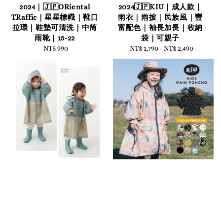
2024｜🇯🇵ORiental
2024🇯🇵KIU｜成人款｜
TRaffic｜星星標幟｜靴口
雨衣｜雨披｜民族風｜豐
拉環｜鞋墊可清洗｜中筒
富配色｜袖長加長｜收納
雨靴｜15-22
袋｜可親子
NT$ 990
Regular
NT$ 1,790
-
Regular
NT$ 2,490
price
price