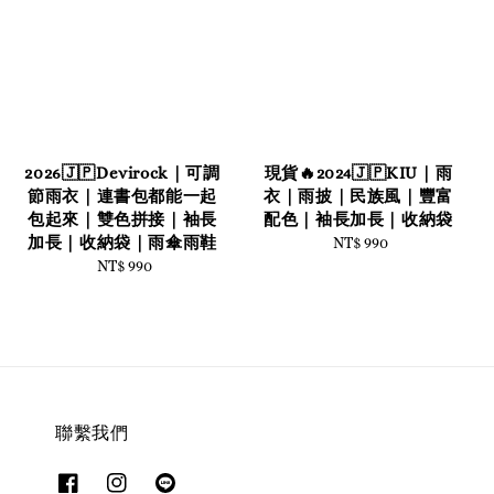
2026🇯🇵Devirock｜可調
現貨🔥2024🇯🇵KIU｜雨
節雨衣｜連書包都能一起
衣｜雨披｜民族風｜豐富
包起來｜雙色拼接｜袖長
配色｜袖長加長｜收納袋
加長｜收納袋｜雨傘雨鞋
NT$ 990
Regular
NT$ 990
Regular
price
price
聯繫我們