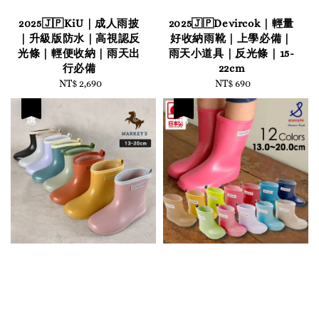
2025🇯🇵KiU｜成人雨披
2025🇯🇵Devircok｜輕量
｜升級版防水｜高視認反
好收納雨靴｜上學必備｜
光條｜輕便收納｜雨天出
雨天小道具｜反光條｜15-
行必備
22cm
NT$ 2,690
Regular
NT$ 690
Regular
price
price
優惠
優惠