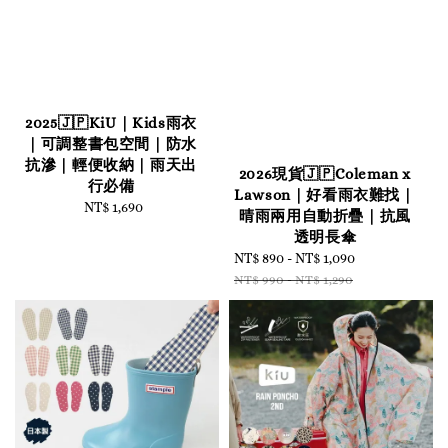
2025🇯🇵KiU｜Kids雨衣
｜可調整書包空間｜防水
抗滲｜輕便收納｜雨天出
2026現貨🇯🇵Coleman x
行必備
Lawson｜好看雨衣難找｜
NT$ 1,690
Regular
晴雨兩用自動折疊｜抗風
price
透明長傘
Sale
NT$ 890
-
NT$ 1,090
Regular
price
price
NT$ 990
-
NT$ 1,290