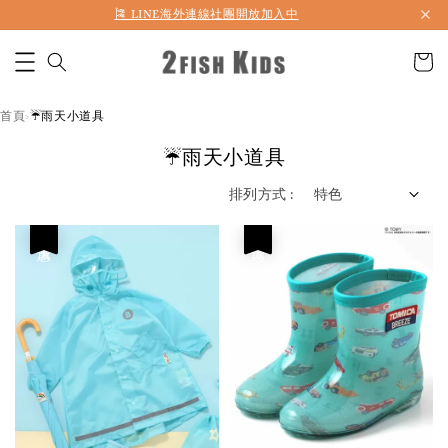
🎏 LINE海外連線社團開放加入中
首頁
☔️雨天小道具
›
☔️雨天小道具
排列方式 :
優惠
優惠