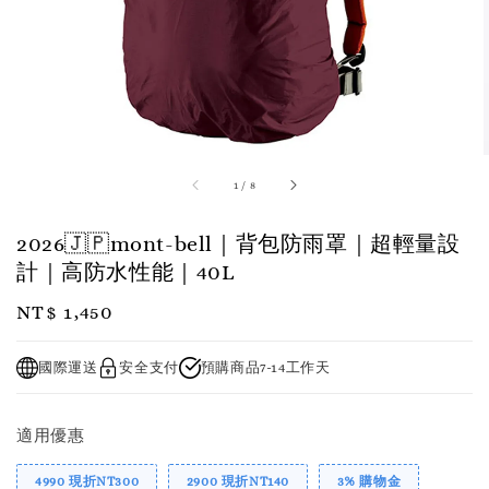
1
/
8
2026🇯🇵mont-bell｜背包防雨罩｜超輕量設
計｜高防水性能｜40L
Regular
NT$ 1,450
price
國際運送
安全支付
預購商品7-14工作天
適用優惠
4990 現折NT300
2900 現折NT140
3% 購物金