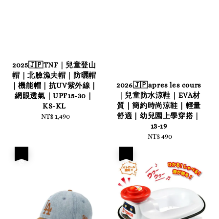
2025🇯🇵TNF｜兒童登山
帽｜北臉漁夫帽｜防曬帽
2026🇯🇵apres les cours
｜機能帽｜抗UV紫外線｜
｜兒童防水涼鞋｜EVA材
網眼透氣｜UPF15-30｜
質｜簡約時尚涼鞋｜輕量
KS-KL
舒適｜幼兒園上學穿搭｜
NT$ 1,490
Regular
13-19
price
NT$ 490
Regular
price
優惠
優惠