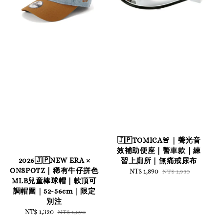
🇯🇵TOMICA🚨｜聲光音
效補助便座｜警車款｜練
2026🇯🇵NEW ERA ×
習上廁所｜無痛戒尿布
ONSPOTZ｜稀有牛仔拼色
Sale
NT$ 1,890
Regular
NT$ 1,930
MLB兒童棒球帽｜軟頂可
price
price
調帽圍｜52-56cm｜限定
別注
Sale
NT$ 1,320
Regular
NT$ 1,390