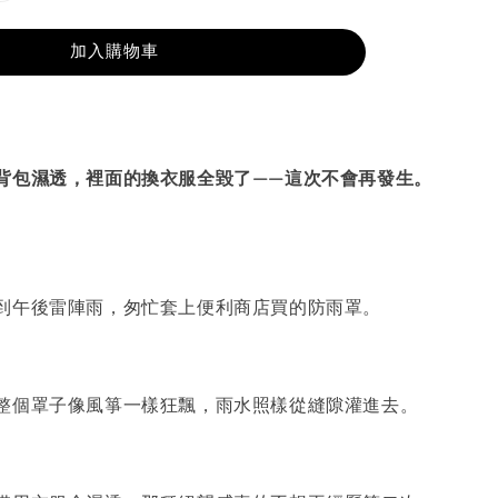
加入購物車
背包濕透，裡面的換衣服全毀了——這次不會再發生。
到午後雷陣雨，匆忙套上便利商店買的防雨罩。
整個罩子像風箏一樣狂飄，雨水照樣從縫隙灌進去。