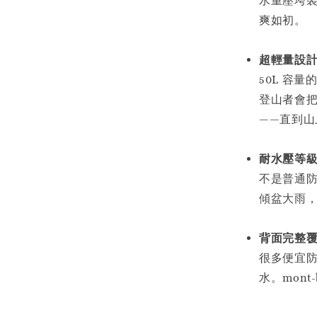
水重壓垮
爽如初。
超輕量設
50L 容
登山者會
——直到山
耐水壓等
不是普通
傾盆大雨
背面完整
很多便宜
水。mon