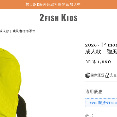
🎏 LINE海外連線社團開放加入中
0L｜成人款｜強風也穩穩罩住
2026🇯🇵
成人款｜強
Regular
NT$ 1,550
price
國際運送
安全
適用優惠
4990 現折NT300
款式