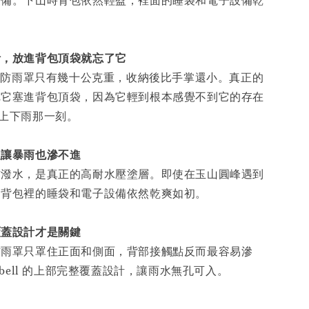
裝備。下山時背包依然輕盈，裡面的睡袋和電子設備乾
計，放進背包頂袋就忘了它
量的防雨罩只有幾十公克重，收納後比手掌還小。真正的
把它塞進背包頂袋，因為它輕到根本感覺不到它的存在
上下雨那一刻。
級讓暴雨也滲不進
防潑水，是真正的高耐水壓塗層。即使在玉山圓峰遇到
，背包裡的睡袋和電子設備依然乾爽如初。
覆蓋設計才是關鍵
防雨罩只罩住正面和側面，背部接觸點反而最容易滲
t-bell 的上部完整覆蓋設計，讓雨水無孔可入。