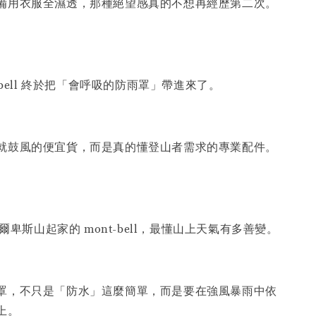
備用衣服全濕透，那種絕望感真的不想再經歷第二次。
t-bell 終於把「會呼吸的防雨罩」帶進來了。
就鼓風的便宜貨，而是真的懂登山者需求的專業配件。
阿爾卑斯山起家的 mont-bell，最懂山上天氣有多善變。
罩，不只是「防水」這麼簡單，而是要在強風暴雨中依
上。