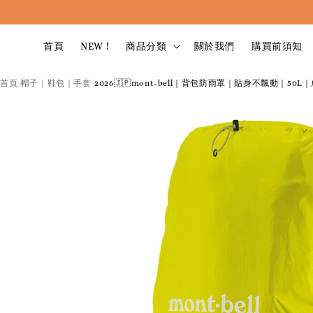
首頁
NEW !
商品分類
關於我們
購買前須知
首頁
帽子｜鞋包｜手套
2026🇯🇵mont-bell｜背包防雨罩｜貼身不飄動｜5
›
›