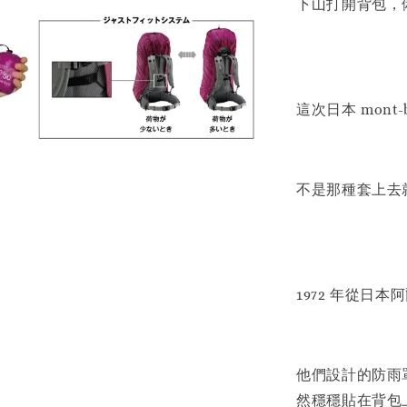
下山打開背包，
這次日本 mon
不是那種套上去
1972 年從日本
他們設計的防雨
然穩穩貼在背包