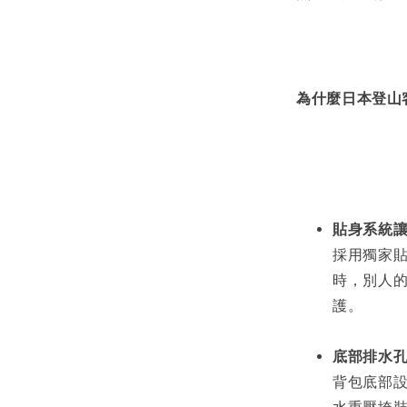
為什麼日本登山
貼身系統
採用獨家
時，別人
護。
底部排水
背包底部