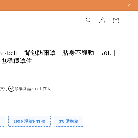
mont-bell｜背包防雨罩｜貼身不飄動｜50L｜
風也穩穩罩住
支付
預購商品7-14工作天
2900 現折NT140
3% 購物金