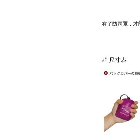
有了防雨罩，才
📏 尺寸表