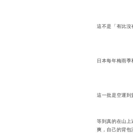
這不是「有比沒
日本每年梅雨季
這一批是空運到
等到真的在山上
爽，自己的背包