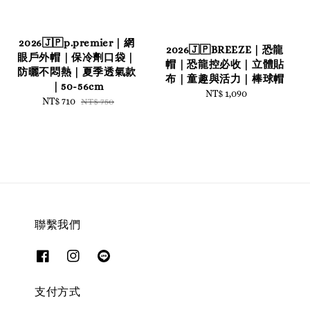
2026🇯🇵p.premier｜網
2026🇯🇵BREEZE｜恐龍
眼戶外帽｜保冷劑口袋｜
帽｜恐龍控必收｜立體貼
防曬不悶熱｜夏季透氣款
布｜童趣與活力｜棒球帽
｜50-56cm
NT$ 1,090
Regular
Sale
NT$ 710
Regular
NT$ 750
price
price
price
聯繫我們
支付方式