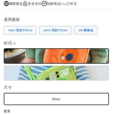
國際運送
安全支付
預購商品7-14工作天
適用優惠
4990 現折NT300
2900 現折NT140
3% 購物金
款式
: 1
尺寸
Free
數量