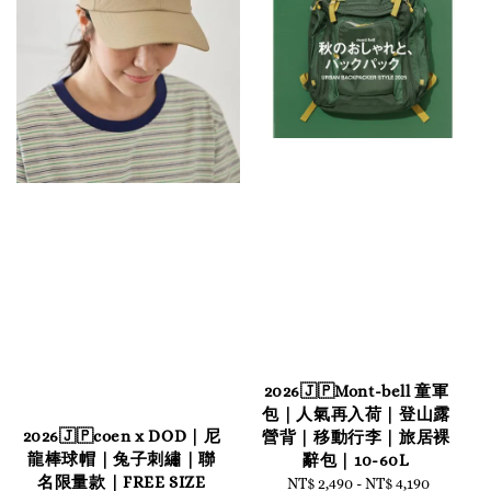
2026🇯🇵Mont-bell 童軍
包｜人氣再入荷｜登山露
2026🇯🇵coen x DOD｜尼
營背｜移動行李｜旅居裸
龍棒球帽｜兔子刺繡｜聯
辭包｜10-60L
名限量款｜FREE SIZE
NT$ 2,490
-
Regular
NT$ 4,190