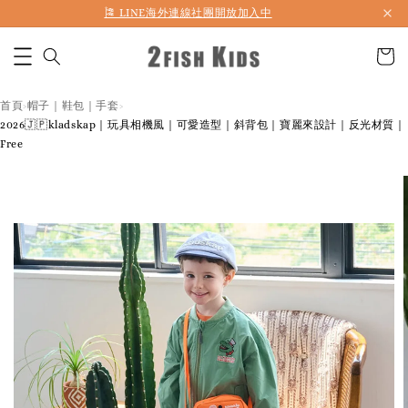
首購折50 ｜ 滿1,500 免運 ｜ 滿2,900 折140 ｜ 3%購物金
首頁
帽子｜鞋包｜手套
›
›
2026🇯🇵kladskap｜玩具相機風｜可愛造型｜斜背包｜寶麗來設計｜反光材質｜
Free