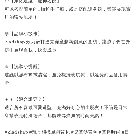
👕【穿搭建議／延伸搭配】
可以搭配簡單的T恤和牛仔褲，或是搭配連身裙，都能展現寶
貝的獨特風格！
📖【品牌小故事】
kladskap 致力於打造充滿童趣與創意的童裝，讓孩子們在穿
搭中展現自我，快樂成長！
🧺【洗滌小提醒】
建議以濕布擦拭清潔，避免機洗或烘乾，以延長商品使用壽
命。
👦👧【適合誰穿？】
適合所有喜歡可愛造型、充滿好奇心的小朋友！不論是日常
穿搭或是特殊場合，都能成為寶貝的時尚亮點！
#kladskap #玩具相機風斜背包 #兒童斜背包 #童趣時尚 #日