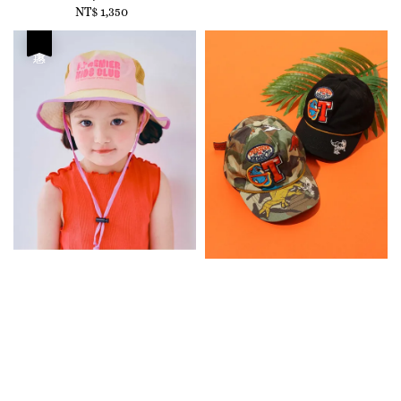
NT$ 1,350
Regular
price
price
優惠