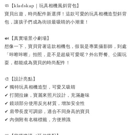
🧼【kladskap｜玩具相機風斜背包】
寶貝出遊，時尚配件新選擇！這款可愛的玩具相機造型斜背
包，讓孩子們成為街頭最吸睛的小潮童！
🍛【真實場景小劇場】
想像一下，寶貝背著這款相機包，假裝是專業攝影師，到處
「咔嚓咔嚓」拍照，是不是超級可愛呢？外出野餐、公園玩
耍，都能成為寶貝的時尚配件！
🎨【設計亮點】
✔ 獨特玩具相機造型，可愛又吸睛
✔ 打開拉鍊，寶麗來照片設計，充滿趣味
✔ 鏡頭部分使用反光材質，增加安全性
✔ 肩帶長度可調節，適合不同身高的寶貝
✔ 內側附有名稱標籤，方便辨識