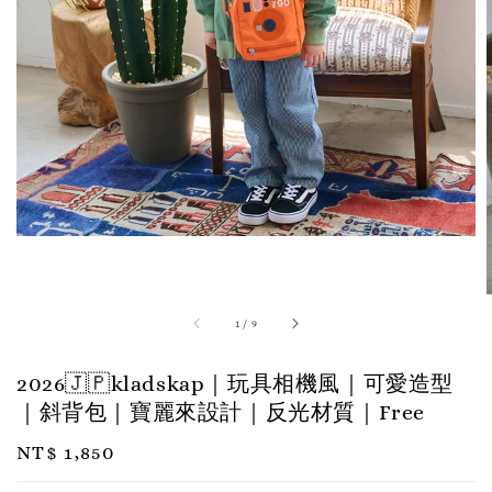
1
/
9
2026🇯🇵kladskap｜玩具相機風｜可愛造型
｜斜背包｜寶麗來設計｜反光材質｜Free
Regular
NT$ 1,850
price