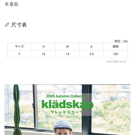
本童裝
📏 尺寸表