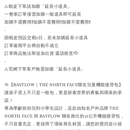
⚠️蝦皮下單請加購「延長小道具」
一整筆訂單僅需加購一個道具即可延長
加購不需費用❗️加購不需費用❗️加購不需費用❗️
-
因蝦皮預設交期2日，若未加購延長小道具
訂單逾期平台將自動不成立
訂單商品無法幫追加出貨 還請留意🫡
-
⚠️官網下單客戶無需加購「延長小道具」
🧼【BAYFLOW｜THE NORTH FACE聯名兒童機能後背包】
讓孩子背上不只是一個包，更是探索世界的勇氣與環保的承
諾！
專為學齡前幼兒到小學生設計，這款由知名戶外品牌 THE
NORTH FACE 與 BAYFLOW 聯名推出的15公升機能後背包，
不只容量充足，更採用了環保再生材質，讓您的寶貝從小就