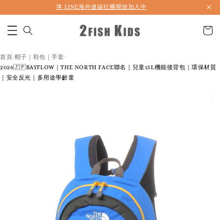
首購折50 ｜ 滿1,500 免運 ｜ 滿2,900 折140 ｜ 3%購物金
首頁
帽子｜鞋包｜手套
›
›
2026🇯🇵BAYFLOW｜THE NORTH FACE聯名｜兒童15L機能後背包｜環保材質
｜安全反光｜多用途學齡童