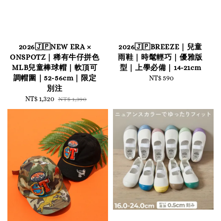
2026🇯🇵NEW ERA ×
2026🇯🇵BREEZE｜兒童
ONSPOTZ｜稀有牛仔拼色
雨鞋｜時髦輕巧｜優雅版
MLB兒童棒球帽｜軟頂可
型｜上學必備｜14-21cm
調帽圍｜52-56cm｜限定
NT$ 590
Regular
別注
price
Sale
NT$ 1,320
Regular
NT$ 1,390
price
price