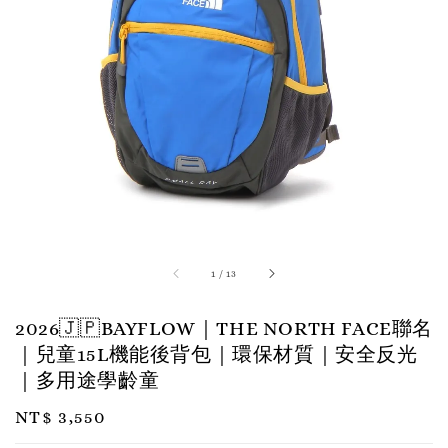
1
/
13
2026🇯🇵BAYFLOW｜THE NORTH FACE聯名
｜兒童15L機能後背包｜環保材質｜安全反光
｜多用途學齡童
Regular
NT$ 3,550
price