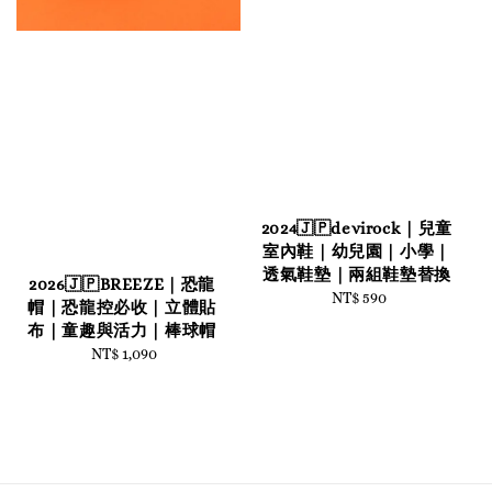
2024🇯🇵devirock｜兒童
室內鞋｜幼兒園｜小學｜
透氣鞋墊｜兩組鞋墊替換
2026🇯🇵BREEZE｜恐龍
NT$ 590
Regular
帽｜恐龍控必收｜立體貼
price
布｜童趣與活力｜棒球帽
NT$ 1,090
Regular
price