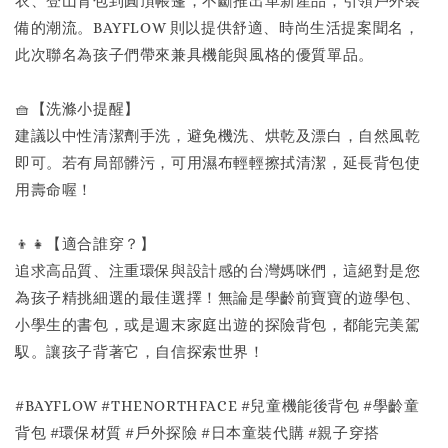
衣、登山背包到圓頂帳篷，不斷推出革新產品，引領戶外裝
備的潮流。BAYFLOW 則以提供舒適、時尚生活提案聞名，
此次聯名為孩子們帶來兼具機能與風格的優質單品。
🧺【洗滌小提醒】
建議以中性清潔劑手洗，避免機洗、烘乾及漂白，自然風乾
即可。若有局部髒污，可用濕布輕輕擦拭清潔，延長背包使
用壽命喔！
👦👧【適合誰穿？】
追求高品質、注重環保與設計感的台灣媽咪們，這絕對是您
為孩子精挑細選的最佳選擇！無論是學齡前寶寶的遊學包、
小學生的書包，或是週末家庭出遊的探險背包，都能完美駕
馭。讓孩子背著它，自信探索世界！
#BAYFLOW #THENORTHFACE #兒童機能後背包 #學齡童
背包 #環保材質 #戶外探險 #日本童裝代購 #親子穿搭