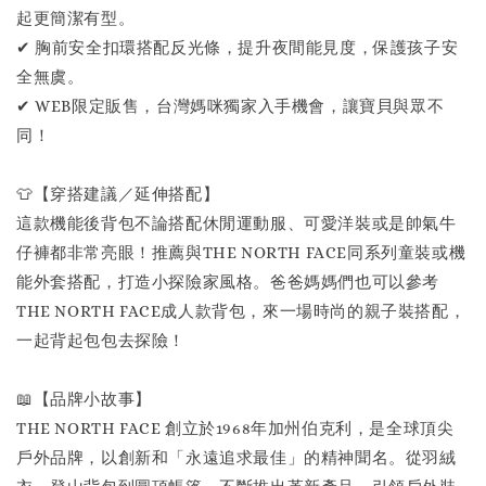
起更簡潔有型。
✔ 胸前安全扣環搭配反光條，提升夜間能見度，保護孩子安
全無虞。
✔ WEB限定販售，台灣媽咪獨家入手機會，讓寶貝與眾不
同！
👕【穿搭建議／延伸搭配】
這款機能後背包不論搭配休閒運動服、可愛洋裝或是帥氣牛
仔褲都非常亮眼！推薦與THE NORTH FACE同系列童裝或機
能外套搭配，打造小探險家風格。爸爸媽媽們也可以參考
THE NORTH FACE成人款背包，來一場時尚的親子裝搭配，
一起背起包包去探險！
📖【品牌小故事】
THE NORTH FACE 創立於1968年加州伯克利，是全球頂尖
戶外品牌，以創新和「永遠追求最佳」的精神聞名。從羽絨