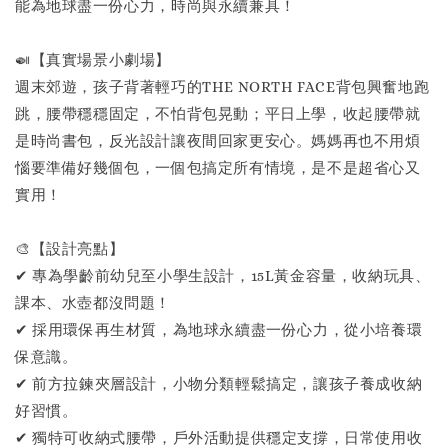
能為地球盡一份心力，時尚與永續兼具！
🍛【真實場景小劇場】
週末郊遊，孩子背著輕巧的THE NORTH FACE背包興奮地跑
跳，腰帶穩穩固定，不怕背包晃動；平日上學，收起腰帶就
是時尚書包，反光設計讓夜間回家更安心。媽媽再也不用煩
惱要準備好幾個包，一個包搞定所有情境，是不是超省心又
實用！
🎨【設計亮點】
✔ 專為學齡前幼兒至小學生設計，15L黃金容量，收納玩具、
課本、水壺都沒問題！
✔ 採用環保再生材質，為地球永續盡一份心力，從小培養環
保意識。
✔ 前方拉鍊夾層設計，小物分類輕鬆搞定，讓孩子養成收納
好習慣。
✔ 獨特可收納式腰帶，戶外活動提供穩定支撐，日常使用收