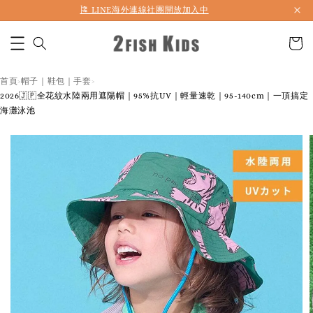
首購折50 ｜ 滿1,500 免運 ｜ 滿2,900 折140 ｜ 3%購物金
🎏 LINE海外連線社團開放加入中
首頁
帽子｜鞋包｜手套
›
›
2026🇯🇵全花紋水陸兩用遮陽帽｜95%抗UV｜輕量速乾｜95-140cm｜一頂搞定
海灘泳池