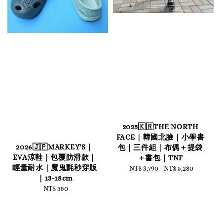
2025🇰🇷THE NORTH
FACE｜韓國北臉｜小學書
2026🇯🇵MARKEY'S｜
包｜三件組｜布偶＋提袋
EVA涼鞋｜包覆防滑款｜
＋書包｜TNF
輕量耐水｜魔鬼氈秒穿版
NT$ 3,790
-
Regular
NT$ 5,280
｜13-18cm
price
NT$ 550
Regular
price