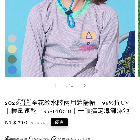
1
/
11
2026🇯🇵全花紋水陸兩用遮陽帽｜95%抗UV
｜輕量速乾｜95-140cm｜一頂搞定海灘泳池
Sale
NT$ 710
Regular
優惠
NT$ 750
price
price
國際運送
安全支付
預購商品7-14工作天