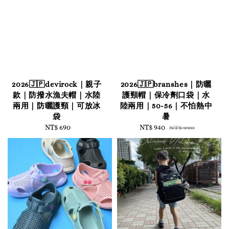
2026🇯🇵devirock｜親子
2026🇯🇵branshes｜防曬
款｜防撥水漁夫帽｜水陸
護頸帽｜保冷劑口袋｜水
兩用｜防曬護頸｜可放冰
陸兩用｜50-56｜不怕熱中
袋
暑
NT$ 690
Regular
Sale
NT$ 940
Regular
NT$ 990
price
price
price