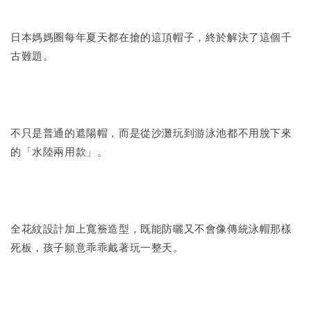
日本媽媽圈每年夏天都在搶的這頂帽子，終於解決了這個千
古難題。
不只是普通的遮陽帽，而是從沙灘玩到游泳池都不用脫下來
的「水陸兩用款」。
全花紋設計加上寬簷造型，既能防曬又不會像傳統泳帽那樣
死板，孩子願意乖乖戴著玩一整天。