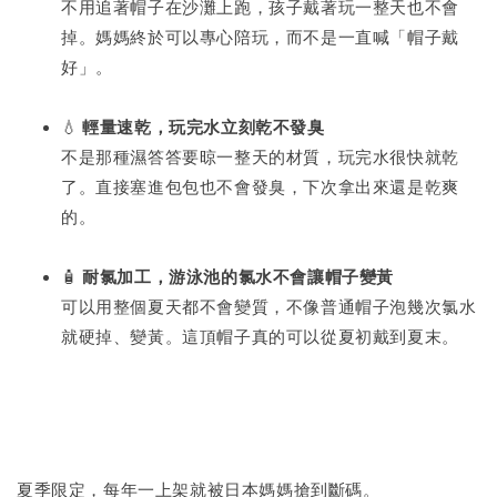
不用追著帽子在沙灘上跑，孩子戴著玩一整天也不會
掉。媽媽終於可以專心陪玩，而不是一直喊「帽子戴
好」。
💧
輕量速乾，玩完水立刻乾不發臭
不是那種濕答答要晾一整天的材質，玩完水很快就乾
了。直接塞進包包也不會發臭，下次拿出來還是乾爽
的。
🧴
耐氯加工，游泳池的氯水不會讓帽子變黃
可以用整個夏天都不會變質，不像普通帽子泡幾次氯水
就硬掉、變黃。這頂帽子真的可以從夏初戴到夏末。
夏季限定，每年一上架就被日本媽媽搶到斷碼。