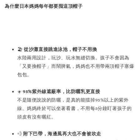
為什麼日本媽媽每年都要囤這頂帽子
🏖️
從沙灘直接跳進泳池，帽子不用換
水陸兩用設計，玩沙、玩水無縫切換。孩子不會因為
「又要換帽子」而鬧脾氣，媽媽也不用帶兩頂帽子塞爆
包包。
☀️
95%紫外線遮蔽率，比防曬乳更直接
不是隨便說說的防曬，是真的能擋掉95%以上的紫外
線。媽媽終於可以坐著看書，不用每5分鐘盯著孩子的
頭皮有沒有曬紅。
💨
附下巴帶，海邊風再大也不會被吹走