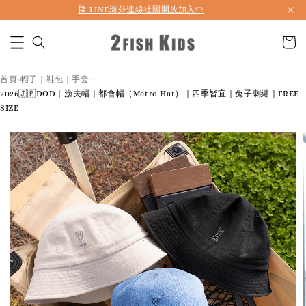
首購折50 ｜ 滿1,500 免運 ｜ 滿2,900 折140 ｜ 3%購物金
首頁
帽子｜鞋包｜手套
›
›
2026🇯🇵DOD｜漁夫帽｜都會帽（Metro Hat）｜四季皆宜｜兔子刺繡｜FREE
SIZE