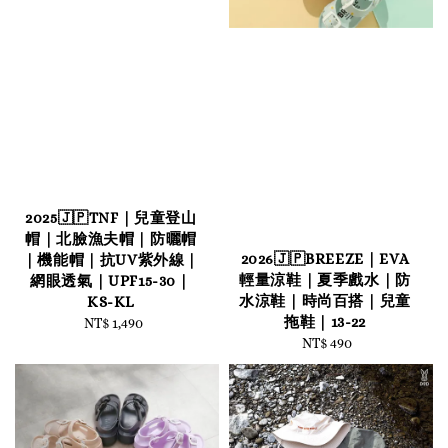
2025🇯🇵TNF｜兒童登山
帽｜北臉漁夫帽｜防曬帽
2026🇯🇵BREEZE｜EVA
｜機能帽｜抗UV紫外線｜
輕量涼鞋｜夏季戲水｜防
網眼透氣｜UPF15-30｜
水涼鞋｜時尚百搭｜兒童
KS-KL
拖鞋｜13-22
NT$ 1,490
Regular
NT$ 490
Regular
price
price