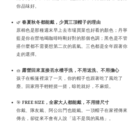
你品味好。
🌿
春夏秋冬都能戴，少買三頂帽子的理由
原棉色是那種週末早上去市場買菜也好看的顏色；丹寧
藍是你在營地喝咖啡時剛好對的那個色調；黑色是不管
搭什麼都不需要想第二次的底氣。三色都是全年跟著你
走的選擇。
🧺
露營回來直接丟水槽手洗，不用送洗、不用擔心
孩子在帳篷裡滾了一天，你的帽子也跟著吃了風吃了
塵。回家用手輕輕搓一搓，晾乾就好，不麻煩。
🎯
FREE SIZE，全家大人都能戴，不用猜尺寸
你戴、隊友戴、阿公出門也能戴。一頂帽子在家裡傳來
傳去，卻從來不會有人說「這不是我的風格」。