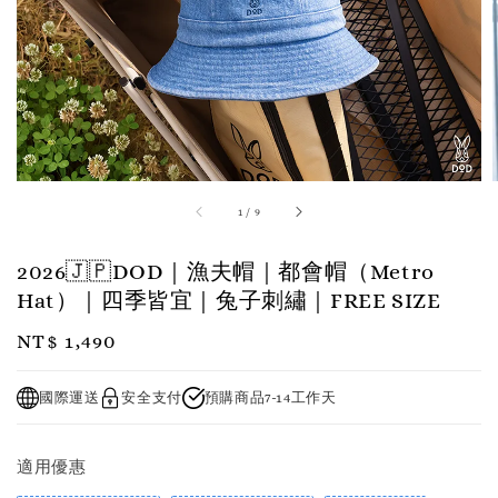
1
/
9
2026🇯🇵DOD｜漁夫帽｜都會帽（Metro
Hat）｜四季皆宜｜兔子刺繡｜FREE SIZE
Regular
NT$ 1,490
price
國際運送
安全支付
預購商品7-14工作天
適用優惠