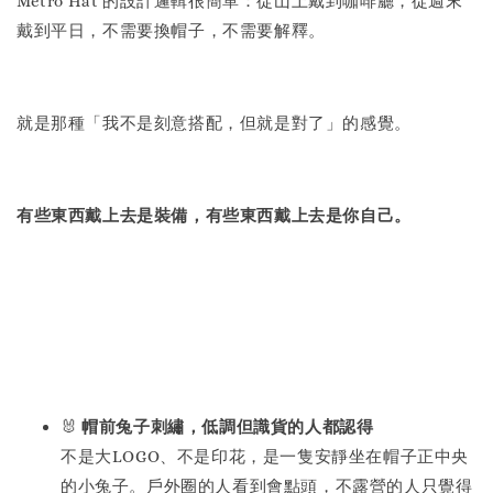
Metro Hat 的設計邏輯很簡單：從山上戴到咖啡廳，從週末
戴到平日，不需要換帽子，不需要解釋。
就是那種「我不是刻意搭配，但就是對了」的感覺。
有些東西戴上去是裝備，有些東西戴上去是你自己。
🐰
帽前兔子刺繡，低調但識貨的人都認得
不是大LOGO、不是印花，是一隻安靜坐在帽子正中央
的小兔子。戶外圈的人看到會點頭，不露營的人只覺得