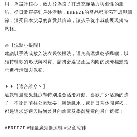
用」為設計核心，致力於為孩子打造充滿活力與個性的服
飾。從日常穿搭到戶外活動，BREEZE的產品都充滿巧思與細
節，深受日本父母的喜愛與信賴，讓孩子從小就能展現獨特
風格。
🧺【洗滌小提醒】
建議以手洗或放入洗衣袋後機洗，避免高溫烘乾或曝曬，以
維持鞋款的形狀與材質。請務必遵循產品內附的洗滌標籤指
示進行清潔與保養。
👦👧【適合誰穿？】
這款輕量魔鬼氈涼鞋特別適合活潑好動、喜歡戶外活動的孩
子。不論是前往公園玩耍、海邊戲水，或是日常休閒穿搭，
都是追求舒適與時尚兼具的幼童及學齡兒童的最佳選擇！
#BREEZE #輕量魔鬼氈涼鞋 #兒童涼鞋