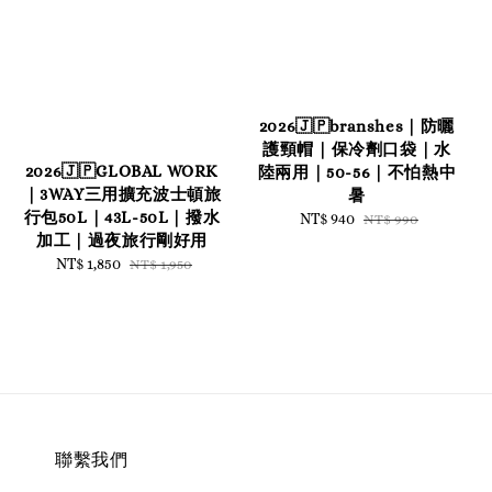
2026🇯🇵branshes｜防曬
護頸帽｜保冷劑口袋｜水
2026🇯🇵GLOBAL WORK
陸兩用｜50-56｜不怕熱中
｜3WAY三用擴充波士頓旅
暑
行包50L｜43L-50L｜撥水
Sale
NT$ 940
Regular
NT$ 990
加工｜過夜旅行剛好用
price
price
Sale
NT$ 1,850
Regular
NT$ 1,950
price
price
聯繫我們