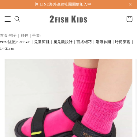
首購折50 ｜ 滿1,500 免運 ｜ 滿2,900 折140 ｜ 3%購物金
首頁
帽子｜鞋包｜手套
›
›
2026🇯🇵BREEZE｜兒童涼鞋｜魔鬼氈設計｜百搭輕巧｜活潑休閒｜時尚穿搭｜
14-21cm