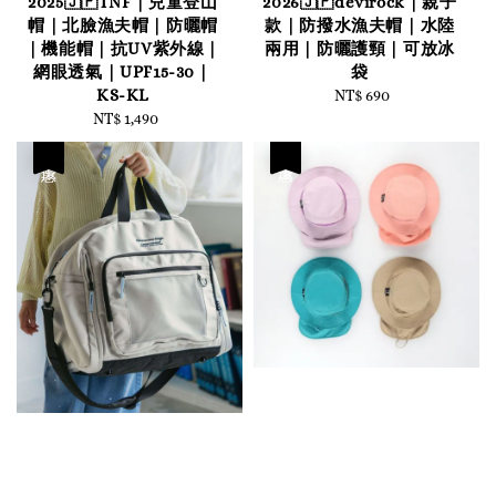
2025🇯🇵TNF｜兒童登山
2026🇯🇵devirock｜親子
帽｜北臉漁夫帽｜防曬帽
款｜防撥水漁夫帽｜水陸
｜機能帽｜抗UV紫外線｜
兩用｜防曬護頸｜可放冰
網眼透氣｜UPF15-30｜
袋
KS-KL
NT$ 690
Regular
NT$ 1,490
Regular
price
price
優惠
優惠