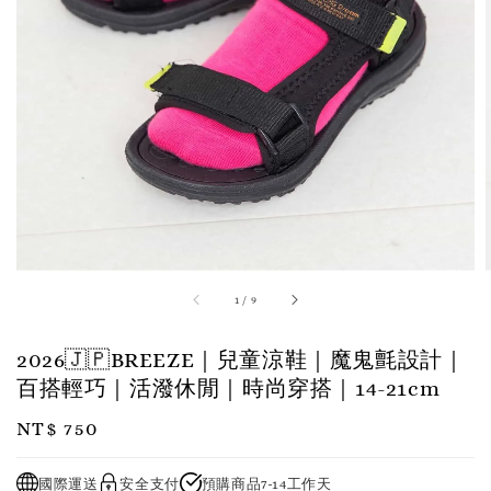
1
/
9
2026🇯🇵BREEZE｜兒童涼鞋｜魔鬼氈設計｜
百搭輕巧｜活潑休閒｜時尚穿搭｜14-21cm
Regular
NT$ 750
price
國際運送
安全支付
預購商品7-14工作天