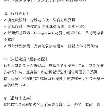
涼鞋不僅讓小腳丫舒適透氣，也讓媽咪省心不少呢！
🎨【設計亮點】
✔ 魔鬼氈設計，穿脫超方便，適合好動寶貝
✔ 多款設計，輕鬆搭配各種風格服飾，百搭不NG
✔ 採用質感羅緞（Grosgrain）材質，輕巧舒適，長時間穿著
不累腳
✔ 設計活潑休閒，完美駕馭多種場合，輕鬆成為時尚焦點
👕【穿搭建議／延伸搭配】
這款涼鞋是夏日百搭聖品！無論是搭配短褲、T恤，或是女孩
的碎花洋裝、連身裙，都能輕鬆營造出活潑可愛的日系風
格。建議可搭配BREEZE同系列短袖上衣或帽子，打造全身一
致的時尚look！
📖【品牌小故事】
BREEZE是日本知名的人氣童裝品牌，以「舒適、時尚、實