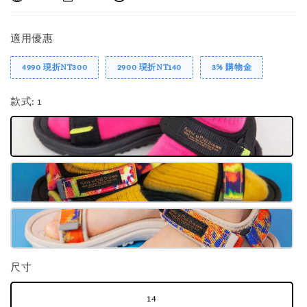
適用優惠
4990 現折NT300
2900 現折NT140
3% 購物金
款式
: 1
尺寸
14