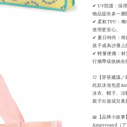
✔ UV防護：採
物品提供多一層
✔ 柔軟TPU：
使用更安心。
✔ 夏日時尚：
孩子成為沙灘上
✔ 輕量便攜：
行攜帶或收納在
👕【穿搭建議
此款泳池包是Am
泳衣、帽子、涼
親子出遊或兒童
📖【品牌小故事
Ampersand（