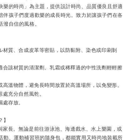
快樂的時尚」為主題，提供設計時尚、品質優良且舒適
陪伴孩子們度過歡樂的成長時光。致力於讓孩子們在各
活潑自信的風格。
】
ール材質、合成皮革等密貼，以防黏附、染色或印刷剝
用適合該材質的清潔劑、乳霜或稀釋過的中性洗劑輕輕擦
源或高溫物體，避免長時間放置於高溫場所，以免變形。
陰涼處充分自然風乾。
濕處存放。
穿？】
孩童與家長。無論是前往游泳池、海邊戲水、水上樂園，或
活動、運動補習班的隨身包，都能實用又時尚地裝載所