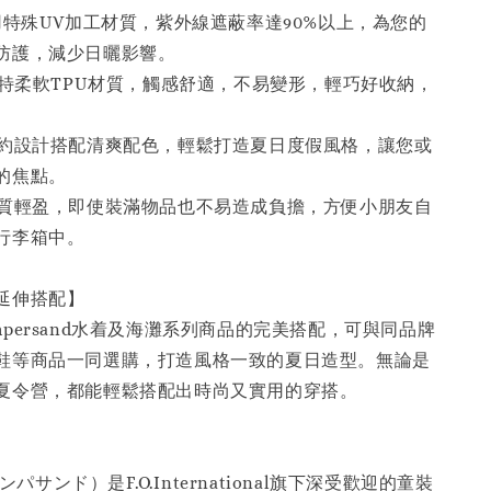
用特殊UV加工材質，紫外線遮蔽率達90%以上，為您的
防護，減少日曬影響。
獨特柔軟TPU材質，觸感舒適，不易變形，輕巧好收納，
簡約設計搭配清爽配色，輕鬆打造夏日度假風格，讓您或
的焦點。
材質輕盈，即使裝滿物品也不易造成負擔，方便小朋友自
行李箱中。
／延伸搭配】
persand水着及海灘系列商品的完美搭配，可與同品牌
鞋等商品一同選購，打造風格一致的夏日造型。無論是
夏令營，都能輕鬆搭配出時尚又實用的穿搭。
】
アンパサンド）是F.O.International旗下深受歡迎的童裝