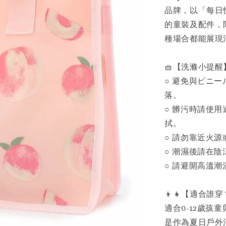
品牌，以「每日
的童裝及配件，
種場合都能展現
🧺【洗滌小提醒
○ 避免與ビニ
落。
○ 髒污時請使
拭。
○ 請勿靠近火
○ 潮濕後請在
○ 請避開高溫潮
👦👧【適合誰
適合0-12歲
是作為夏日戶外