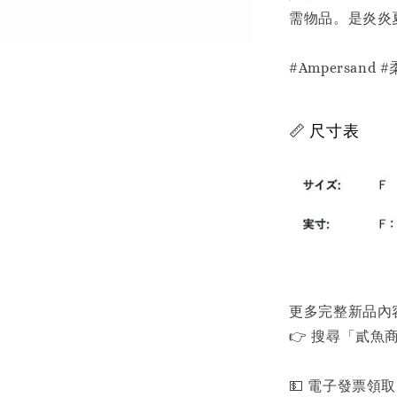
需物品。是炎炎
#Ampersand
📏 尺寸表
更多完整新品內
👉 搜尋「貳魚商行」
💵 電子發票領取