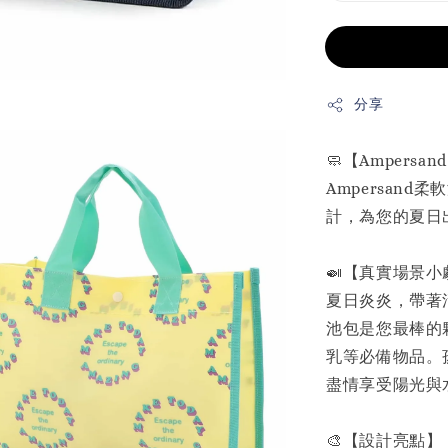
分享
🧼【Ampers
Ampersan
計，為您的夏日
🍛【真實場景小
夏日炎炎，帶著活
池包是您最棒的
乳等必備物品。
盡情享受陽光與
🎨【設計亮點】