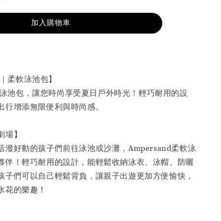
加入購物車
and｜柔軟泳池包】
d柔軟泳池包，讓您時尚享受夏日戶外時光！輕巧耐用的設
出行增添無限便利與時尚感。
劇場】
潑好動的孩子們前往泳池或沙灘，Ampersand柔軟泳
夥伴！輕巧耐用的設計，能輕鬆收納泳衣、泳帽、防曬
孩子們可以自己輕鬆背負，讓親子出遊更加方便愉快，
水花的樂趣！