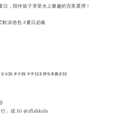
夏日，陪伴孩子享受水上樂趣的完美選擇！
 #柔軟泳池包 #夏日必備
容
或 IG @2fishkids