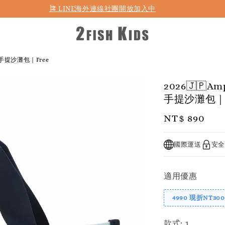
🎏 LINE海外連線社團開放加入中
手提沙灘包｜Free
2026🇯
手提沙灘包｜F
Regular
NT$ 890
price
國際運送
安全
適用優惠
4990 現折NT300
款式
: 1