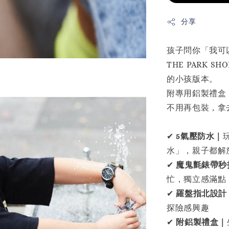
分享
孩子問你「我可
THE PARK
的小孩版本。
附專用鋁製禮盒
不用再包裝，拿
✔
5氣壓防水｜
水」，親子都解
✔
魔鬼氈錶帶秒
忙，獨立感滿點
✔
羅盤指北設計
探險感興趣
✔
附鋁製禮盒｜