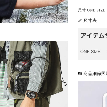
尺寸 ONE S
📏 尺寸表
📸 商品細節照