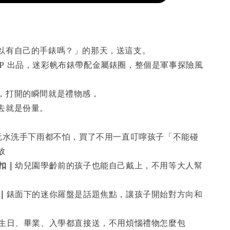
以有自己的手錶嗎？」的那天，送這支。
 SHOP 出品，迷彩帆布錶帶配金屬錶圈，整個是軍事探險風
，打開的瞬間就是禮物感，
去就是份量。
玩水洗手下雨都不怕，買了不用一直叮嚀孩子「不能碰
放
扣｜
幼兒園學齡前的孩子也能自己戴上，不用等大人幫
｜
錶面下的迷你羅盤是話題焦點，讓孩子開始對方向和
生日、畢業、入學都直接送，不用煩惱禮物怎麼包