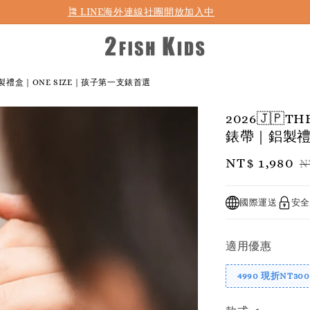
🎏 LINE海外連線社團開放加入中
｜鋁製禮盒｜ONE SIZE｜孩子第一支錶首選
2026🇯🇵
錶帶｜鋁製禮
Sale
NT$ 1,980
R
N
price
p
國際運送
安全
適用優惠
4990 現折NT300