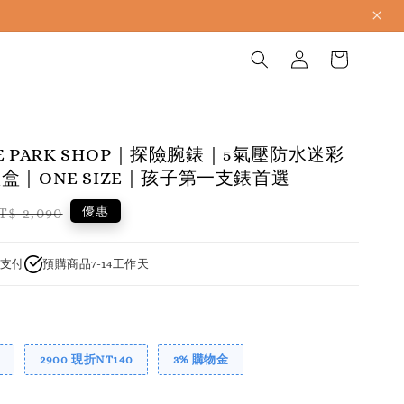
THE PARK SHOP｜探險腕錶｜5氣壓防水迷彩
盒｜ONE SIZE｜孩子第一支錶首選
egular
優惠
T$ 2,090
rice
支付
預購商品7-14工作天
2900 現折NT140
3% 購物金