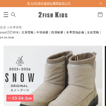
🎏 LINE海外連線社團開放加入中
首頁
⛄️冬季滑雪
›
›
2025🇯🇵YUK｜日系雪靴｜中筒保暖｜防滑耐磨｜冬季雪地必備｜女款雪靴｜
23-24.5cm