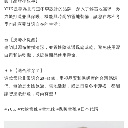
📖【品牌小故事】
YUK是專為北海道冬季設計的品牌，深入了解當地需求，致
力於打造兼具保暖、機能與時尚的雪地裝備，讓您在寒冷冬
季也能享受舒適自在的生活！
🧺【洗滌小提醒】
建議以濕布擦拭清潔，並置於陰涼通風處晾乾。避免使用漂
白劑和烘乾機，以延長商品使用壽命。
👦👧【適合誰穿？】
這款雪靴非常適合25-45歲，重視品質和保暖度的台灣媽媽
們。無論是出國旅遊、雪地活動，或是日常冬季穿搭，都能
讓您溫暖舒適，時尚有型！
#YUK #女款雪靴 #雪地靴 #保暖雪靴 #日本代購