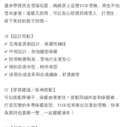
週末帶寶貝去雪場玩耍，媽媽穿上這雙YUK雪靴，再也不怕
雪水滲透！溫暖又防滑，可以安心陪寶貝堆雪人、打雪仗，
留下美好的親子回憶～
🎨【設計亮點】
✔ 北海道原創設計，保暖性極佳
✔ 中筒設計，加強腿部保暖
✔ 防滑耐磨鞋底，雪地行走更安心
✔ 簡約百搭外型，時尚有型
✔ 採用合成皮革和合成纖維，舒適耐穿
👕【穿搭建議／延伸搭配】
可以搭配厚襪子，保暖效果更佳！搭配羽絨外套和保暖褲，
打造完整的冬季保暖造型。YUK也有推出兒童款雪靴，快來
為寶貝也選購一雙，一起暖暖過冬！