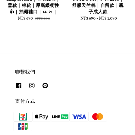
雪靴｜棉靴｜厚底緩衝性
舒服天竺棉｜自留款｜親
👍｜抽繩鞋口｜14-21｜
子成人款
Sale
NT$ 690
Regular
NT$ 690
-
NT$ 1,090
Regular
NT$ 890
price
price
price
聯繫我們
支付方式