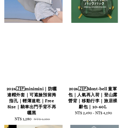
2026🇯🇵minimini｜防曬
2026🇯🇵Mont-bell 童軍
連帽外套｜可遮臉預留拇
包｜人氣再入荷｜登山露
指孔｜輕薄速乾｜Free
營背｜移動行李｜旅居裸
Size｜騎車出門手背不再
辭包｜10-60L
曬黑
NT$ 2,490
-
Regular
NT$ 4,190
Sale
NT$ 1,280
Regular
price
NT$ 1,350
price
price