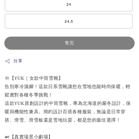
24
24.5
售完
分享
🧼【YUK｜女款中筒雪靴】
告別寒冷濕腳！這款日系雪靴讓您在雪地也能時尚保暖，輕
鬆應對各種冬季挑戰！
這款YUK原創設計的中筒雪靴，專為北海道的嚴冬設計，保
暖與機能性兼具。簡約設計百搭各種服裝，無論是日常穿
搭、滑雪、滑雪板還是雪地玩耍，都是您的最佳選擇！
🍛【真實場景小劇場】