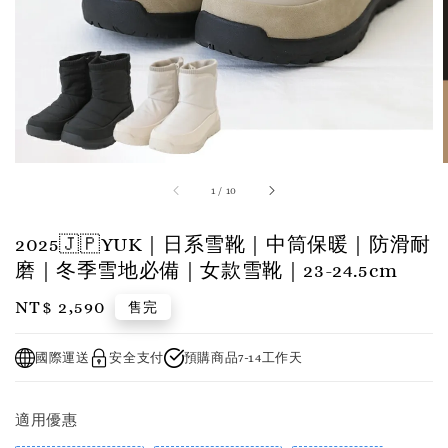
1
/
10
2025🇯🇵YUK｜日系雪靴｜中筒保暖｜防滑耐
磨｜冬季雪地必備｜女款雪靴｜23-24.5cm
Regular
NT$ 2,590
售完
price
國際運送
安全支付
預購商品7-14工作天
適用優惠